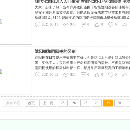
现代化遮阳进入人们生活 智能化遮阳户外遮阳棚 电
大家一起来了解下当今户外遮阳篷由于智能遮阳设备的使用带
庭安全和外遮阳节能装置。智能遮阳设备未来市场非常具有想
&#8195;&#8195;智能技术的应用促进遮阳市场增长&#81
产品的大范围应用。由于遮阳系统的发展，自动化遮阳也得到了明显
2021-06-11
945
0
0
0
&#8195;&#8195;正如该报告所指出的那样，北美以前在整
遮阳棚和雨阳棚的区别
遮阳棚在日常使用中效果非常好，但是这点上只是针对比较炎
果，变化不大，实际使用上寿命有着明显的提升。不但是防雨
雨阳棚使用的框架材料都一样，都是采用强度很高的工程塑料
日常使用中的稳定性能，还有就是只有雨阳棚才会有的比较好
2021-06-05
836
0
0
0
雨阳棚能防雨，遮阳篷一样可以做到，只是遮阳篷
共有35页
首页
上一页
25
26
27
28
29
30