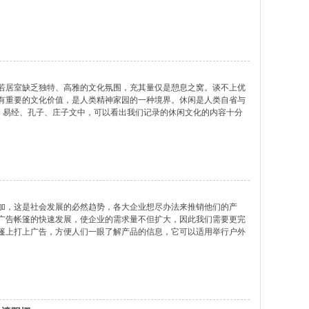
若居室缺乏独特、高雅的文化氛围，充其量仅是憩息之窝。谈不上优
有重要的文化价值，是人类精神家园的一种境界。休闲是人类自省与
经、易经、孔子、庄子文中，可以看出我们记录的休闲文化的内容十分
物。休闲的本质主要体现人的一种精神生活，在一般意义上是指两个
加，这是社会发展的必然趋势，各大企业想尽办法来推销他们的产
广告帐篷的快速发展，使企业的需求量不但扩大，因此我们需要更完
篷上打上广告，方便人们一眼了解产品的信息，它可以适用举行户外
作业、大排档、歌舞晚会等临时活动提供场地，也可以作为公园旅游