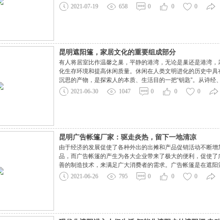
2021-07-19
658
0
0
0
昆明遮阳篷，家居文化的重要组成部分
有人将居室比作温馨之巢，平静的港湾，无论是巢还是港湾，
化生存环境和提高休闲质量。休闲在人类文明进化的历史中具
沉思的产物，是探索人的本质、生活目的一把“钥匙”。从诗
丰富，衣食住行、诗词歌赋、琴棋书画，都是休闲文化的创造
2021-06-30
1047
0
0
0
方面：一是消除体力上的疲劳，二是获得精神的
昆明广告帐篷厂家：驱走炎热，留下一地清凉
由于经济的发展促使了各种外出的出摊和产品促销活动不断增
品，而广告帐篷的产生为各大企业带来了极大的便利，促使了
善的制造技术，来满足广大消费者的需求。广告帐篷是在遮阳
展览和产品推广宣传外，还可以为庆典晚会、旅游休闲、野外
2021-06-26
795
0
0
0
度假区风景区长期的休闲设施，它为企业的活动提供