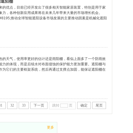
动遮阳棚
来的优点，目前已经开发出了很多相关智能家居装置，特别是用于家
象力，各种创新应用成果将在未来几年带来大量的市场增长机会。
95;&#8195;推动全球智能遮阳设备市场发展的主要推动因素是机械化遮阳
发展。&#8195;&#8195;北美将是主要的市场区域
个全球智能
热的天气，使用率更好的估计还是雨阳棚，看似上面多了一个防雨效
能力的体现，而是后续水对布面侵蚀的保护能力更加重要。遮阳棚与
作为它们的主要框架系统，然后再通过支撑点加固，能保证遮阳棚在
的性能，就是防雨效果，这个昆明飞宏蓬伞有限公司的小编也说过，
31
32
33
下一页
跳转
页
确定
尾页
更多