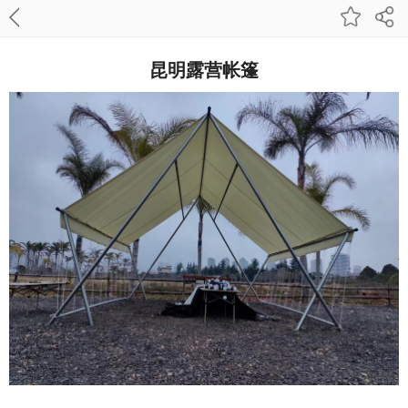
昆明露营帐篷