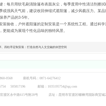
键：每月用软毛刷清除篷布表面灰尘，每季度用中性清洁剂擦拭
季或强风天气前，建议收回伸缩式遮阳篷，减少风载压力。某品
保养产品的3-5年。
安装验收，户外遮阳篷的定制安装是一个系统性工程。通过科学
，更能成为展现个性化品味的独特风景。
亭、四柱亭定制安装：打造自然与人文交融的休憩空间
-8860-0568 座机号码：0871-64276412
95754
505817196
邮箱：1035195754@qq.com
官渡区永
中路615号附28号
店址：昆明市官渡区螺蛳湾国际商贸城2期8