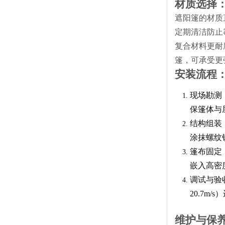
材质选择
遮阳篷的材质
定期清洁防止
复合材料更耐
篷，可承受更
安装流程
现场勘测
保篷体与
结构组装
涂抹螺纹
篷布固定
嵌入高密
调试与验
20.7m
维护与保