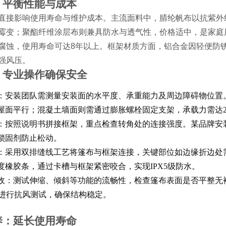
：平衡性能与成本
直接影响使用寿命与维护成本。主流面料中，腈纶帆布以抗紫外
霉变；聚酯纤维涂层布则兼具防水与透气性，价格适中，是家庭
腐蚀，使用寿命可达8年以上。框架材质方面，铝合金因轻便防
强风压。
：专业操作确保安全
：安装团队需测量安装面的水平度、承重能力及周边障碍物位置
屋面平行；混凝土墙面则需通过膨胀螺栓固定支架，承载力需达200
：按照说明书拼接框架，重点检查转角处的连接强度。某品牌安装
锁固剂防止松动。
：采用双排缝线工艺将篷布与框架连接，关键部位如边缘折边处
度橡胶条，通过卡槽与框架紧密咬合，实现IPX5级防水。
收：测试伸缩、倾斜等功能的流畅性，检查篷布表面是否平整无褶皱
/s）进行抗风测试，确保结构稳定。
养：延长使用寿命