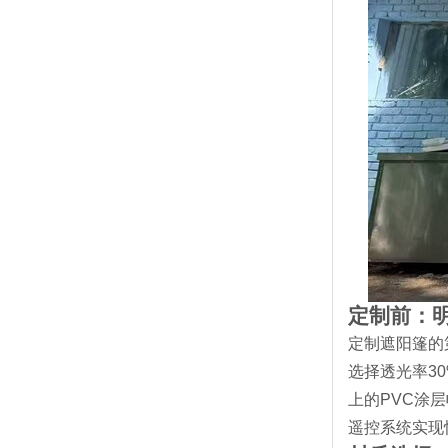
定制前：
定制遮阳篷的
选择透光率3
上的PVC涂
遥控系统实现