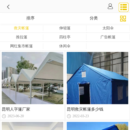
排序
分类
救灾帐篷
伸缩篷
太阳伞
推拉篷
四柱亭
广告帐篷
网红集市帐篷
休闲伞
昆明人字篷厂家
昆明救灾帐篷多少钱
2023-06-20
2022-03-23