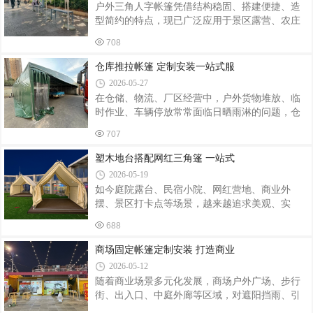
户外三角人字帐篷凭借结构稳固、搭建便捷、造
品无法贴合安装，还会出现漏水、支架不稳、开
型简约的特点，现已广泛应用于景区露营、农庄
合卡顿等问题。定制伸缩遮阳篷可根据实地长
民宿、户外餐饮、营地研学、园区休憩等多种场
宽、墙体承重、采光需求量身设计，从面料、骨
708
景。随着户外经济持续升温，标准化成品帐篷难
架、操控方式到外观配色均可自由选择，适配各
以满足场地尺寸、环境地貌、使用功能的差异化
仓库推拉帐篷 定制安装一站式服
类场景。遮阳篷核心分为骨架与防水面料两大
需求，个性化定制与专业落地安装成为行业主流
2026-05-27
选择。专业帐篷定制服务商依托成熟工艺与实地
在仓储、物流、厂区经营中，户外货物堆放、临
勘测经验，从方案设计到落地安装全流程跟进，
时作业、车辆停放常常面临日晒雨淋的问题，仓
为各类经营主体打造适配场地的人字三角帐篷。
库推拉帐篷凭借可移动、伸缩灵活、搭建便捷等
三角人字帐篷采用人字坡面结构，力学布局合
707
优势，成为众多企业的优选设施。结合场地实际
理，雨水积雪可沿坡面自然滑落，抗风防雨性能
需求进行定制化设计与规范安装，才能充分发挥
塑木地台搭配网红三角篷 一站式
出众。定制服务打破成品固定规格限制，可根
帐篷的使用价值，延长使用寿命。定制是打造适
2026-05-19
配帐篷的首要环节。我们会根据客户场地尺寸、
如今庭院露台、民宿小院、网红营地、商业外
使用场景、货物堆放规模实地勘测，精准规划整
摆、景区打卡点等场景，越来越追求美观、实
体规格。针对不同使用环境，区分材质配置：篷
用、氛围感兼备的户外设计。塑木地台 + 网红三
布选用耐磨、防水、防晒、抗老化面料，抵御风
688
角篷组合，凭借颜值出众、耐用抗造、氛围感强
雨、紫外线侵蚀，适合户外长期使用；框架采用
的优势，成为当下户外空间改造的热门选择。我
商场固定帐篷定制安装 打造商业
加厚镀锌管材或铝合金材质，结构稳固、不
们专注塑木地台铺装、网红三角篷定制、整体配
2026-05-12
套安装一站式服务，为客户打造安全美观、风格
随着商业场景多元化发展，商场户外广场、步行
统一的户外休闲空间。塑木地台作为户外地面核
街、出入口、中庭外廊等区域，对遮阳挡雨、引
心，采用环保塑木材料制成，防水防潮、防腐防
流聚客的固定帐篷需求越来越大。商场固定帐篷