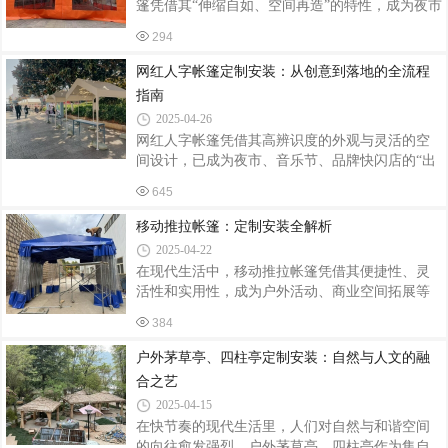
篷凭借其“伸缩自如、空间再造”的特性，成为夜市
管主梁；仓储帐篷需满足500kg/m²堆码强度，采用
大排档、主题餐厅、露营基地等场景的“标配神
双层12号槽钢立柱。某物流中心定制的10m×30m
294
器”。据统计，2024年餐饮行业外摆区域使用推拉
推拉棚，通过有限元分析优化立柱间距至3.5m，
帐篷的商户数量同比增长67%，带动相关产品市场
网红人字帐篷定制安装：从创意到落地的全流程
较传统设计节省钢材18%。2. 智
规模突破15亿元，其灵活性与实用性正重塑户外
指南
餐饮空间的价值逻辑。一、空间重构：从露天
2025-04-26
到“半室内”的体验升级推拉帐篷通过可伸缩结构实
网红人字帐篷凭借其高辨识度的外观与灵活的空
现空间利用率最大化。传统大排档受天气制约，
间设计，已成为夜市、音乐节、品牌快闪店的“出
雨季日均客流量下降40%，而采用推拉帐篷后，某
片神器”。从结构设计到场景适配，定制化服务正
海鲜烧烤店通过“晴天全开+雨天半封”模式，使外
645
推动这一品类向专业化、智能化升级。一、需求
摆区使用率提升至95%。其核
导向的定制设计定制流程始于场景化需求拆解。
移动推拉帐篷：定制安装全解析
针对餐饮类场景，需预留排烟管道接口及220V电
2025-04-22
源通道，某网红龙虾摊采用双层加高设计，顶部
在现代生活中，移动推拉帐篷凭借其便捷性、灵
增设LED灯带与排风扇，夜间客流量提升40%。若
活性和实用性，成为户外活动、商业空间拓展等
用于美妆快闪店，则需配置360°环形展示架与镜
场景中的热门选择。无论是举办露天宴会、搭建
面装饰板，某品牌通过定制化灯光系统，使产品
384
临时商铺，还是为停车场遮阳挡雨，定制一款合
陈列区照度达800lux，产品细节展示效果提升3
适的移动推拉帐篷并完成专业安装，都能让空间
户外茅草亭、四柱亭定制安装：自然与人文的融
倍。结构上，3×3米基础款可承载200k
利用更加高效。定制：精准匹配需求定制移动推
合之艺
拉帐篷的第一步是明确使用场景与需求。例如，
2025-04-15
若用于户外餐饮，需考虑帐篷的尺寸能否容纳桌
在快节奏的现代生活里，人们对自然与和谐空间
椅、是否具备防风防雨功能；若作为仓储用途，
的向往愈发强烈。户外茅草亭、四柱亭作为集自