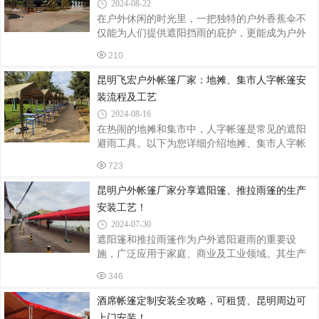
2024-08-22
同的材质、颜色和尺寸，以确保四柱亭与庭院的
在户外休闲的时光里，一把独特的户外香蕉伞不
整体环境完美融合。材质方面，常见的有铝合
仅能为人们提供遮阳挡雨的庇护，更能成为户外
金、不锈钢和木质等。铝合金材质轻便耐用，不
空间的一道亮丽风景线。而定制安装户外香蕉
易生锈；不锈钢材质坚固可靠，具有较高的强
210
伞，则可以根据个人需求和场地特点，打造出专
度；木质材质则给人一种自然温馨的感觉。颜色
属的户外舒适角落。一、定制的魅力个性化设计
昆明飞宏户外帐篷厂家：地摊、集市人字帐篷安
户外香蕉伞的定制首先体现在设计上。可以根据
装流程及工艺
自己的喜好选择伞的颜色、图案和材质。无论是
2024-08-16
简约现代的纯色设计，还是充满艺术感的印花图
在热闹的地摊和集市中，人字帐篷是常见的遮阳
案，都能为户外空间注入独特的个性魅力。同
避雨工具。以下为您详细介绍地摊、集市人字帐
时，还可以根据场地的风格和氛围进行定制，使
篷的安装流程及工艺。一、安装前的准备首先，
香蕉伞与周围环境完美融合。尺寸合适不同的户
723
选择一个合适的安装位置，要确保地面平整、无
外空间大小各异，定制户外香蕉伞可以确保伞的
障碍物，并且有足够的空间展开帐篷。检查帐篷
昆明户外帐篷厂家分享遮阳篷、推拉雨篷的生产
及其配件是否齐全，有无损坏。同时，准备好安
安装工艺！
装所需的工具，如锤子、绳子等。二、展开帐篷
2024-07-30
将帐篷从包装中取出，平铺在选定的位置上。注
遮阳篷和推拉雨篷作为户外遮阳避雨的重要设
意帐篷的前后方向，确保门的位置符合您的需
施，广泛应用于家庭、商业及工业领域。其生产
求。三、组装支架取出帐篷的支架部件，一般包
与安装过程涉及多个环节，从材料选择、加工制
括两根主支架和若干横杆。将主支架的一端插入
346
作到现场安装，每一步都需严格把控，以确保产
帐篷顶部的套管中，要插紧插牢。用横杆将两
品的质量和使用的安全性。一、材料选择与加工
酒席帐篷定制安装全攻略，可租赁、昆明周边可
制作1. 材料选择遮阳篷和推拉雨篷的主要材料包
上门安装！