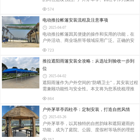
则要注重承重能力与耐用性。专业的帐篷供应商
然韵味、文化底蕴与实用功能于一体的建筑形
会与客户深入沟通，了解具体尺寸、材质偏好、
574
式，正成为各类景观设计的宠儿。它们不仅为人
颜色搭配等细节。材质选择至关重要。常见
们提供了休憩观景的场所，更成为整个景观布局
电动推拉帐篷安装流程及注意事项
的点睛之笔。定制设计：满足多元需求户外茅草
2025-04-07
亭、四柱亭的定制设计是其魅力所在。在园林景
电动推拉帐篷因其便捷的操作和实用的功能，在
观中，无论是古典园林的曲径通幽，还是现代园
户外活动、商业场所等领域应用广泛。正确的安
林的简洁明快，都能找到与之匹配的风格。商家
装不仅能确保帐篷的稳定性和安全性，还能延长
可根据品牌特色或经营主题，为商业街区、度假
723
其使用寿命。以下是电动推拉帐篷的安装流程及
酒店、户外餐厅等场所定制不同风格、尺寸的茅
注意事项。安装流程前期准备场地勘察：仔细查
推拉遮阳雨篷安装全攻略：从选址到验收一步到
草亭，搭配特色照明、绿植装饰等，营造出温
看安装场地，确保地面平整、坚实，无障碍物和
位
影响安装的因素。测量场地尺寸，明确推拉帐篷
2025-04-02
的安装位置和范围。材料和工具准备：依据设计
遮阳雨篷作为户外空间的“防晒卫士”，其安装过程
要求，准备好所需材料，如钢结构框架、篷布、
需兼顾功能性与安全性。本文将为您系统梳理推
电动驱动系统、滑轮、螺栓等。同时，准备好安
拉遮阳雨篷的安装全流程，助您轻松打造舒适户
装工具，如电焊机、电钻、扳手、卷尺、吊车
864
外环境。一、安装前准备：规划先行，事半功倍
等。人员组织：安排专业的安装人员，明确各
选址规划功能定位：根据需求确定遮阳范围，优
户外茅草亭四柱亭：定制安装，打造自然风情
先考虑阳光直射区与雨水汇集点。场地测量：使
2025-03-26
用卷尺测量安装区域尺寸，标注立柱固定点（建
户外茅草亭，以其独特的自然韵味和遮阳避雨的
议间距≤3米）。合规检查：查阅当地建筑规范，
功能，成为了庭院、公园、度假村等场所的理想
部分区域需提前报备物业或城管部门。工具材料
休闲设施。其中，四柱亭以其稳固的结构和优雅
清单必备工具：电钻、冲击钻、扳手、水平仪、
257