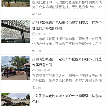
在现代生活中，电动推拉帐篷以其独特的优势成
测量需要遮阳的户外区域，确保遮阳篷的尺寸合
为了众多场所的理想选择。无论是商业活动、户
适。使用环境：考虑遮阳篷将用于家庭后院、露
外休闲还是工业用途，电动推拉帐篷都能提供出
台、咖啡馆露台还是其他商业场所，不同的环境
376
色的遮阳、防雨和空间扩展功能。一、生产：精
对遮阳篷的耐用性和美观度有不同要求。预算：
湛工艺，品质保证电动推拉帐篷的生产过程严格
昆明飞宏帐篷厂电动推拉雨篷定制安装：打造个
遵循高标准的质量控制体系。从选材开始，就注
性化的户外遮阳挡雨
重品质与耐用性。高强度的铝合金框架，具有耐
2024-09-13
腐蚀、抗风能力强的特点，确保帐篷在各种恶劣
一、电动推拉雨篷概述电动推拉雨篷是一种现代
环境下都能稳定使用。篷布则采用优质的防水、
化的户外设施，它结合了实用性与便利性，广泛
防晒材料，经过特殊处理，不仅能有效阻挡紫外
应用于商业场所、住宅庭院、工业厂房等区域。
线和雨水，还具有良好的透气性，为你提供舒适
390
与传统雨篷相比，电动推拉雨篷具有操作便捷
的使用环境。生产过程中，先进的加工设备
（通过电动装置实现推拉功能）、可定制化程度
昆明飞宏帐篷厂：定制户外庭院伞四柱亭，打造
高（能根据不同需求定制尺寸、形状、颜色和材
专属惬意空间
质等）、空间利用灵活（可根据需要随时调整推
2024-09-07
拉位置）等优点。二、定制要素尺寸定制根据安
在繁华都市的喧嚣之外，拥有一个宁静而美丽的
装场地的实际大小确定雨篷的长、宽、高。例
户外庭院，是许多人的梦想。而户外庭院伞四柱
如，在商业步行街的店铺门口安装电动推拉雨篷
亭的定制安装，则为这个梦想增添了一抹独特的
时，要考虑店铺的门面宽度、街道的通行空间以
336
色彩。一、定制的魅力户外庭院伞四柱亭可以根
及行人的视线等因素。如果是住宅庭院，需结合
据个人的喜好和庭院的风格进行定制。无论是现
户外香蕉伞定制安装：为户外空间增添一抹别样
代简约风、欧式古典风还是田园乡村风，都能找
色彩
到与之相匹配的设计。定制过程中，可以选择不