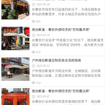
一、安装前准备：环境与工具的双重核查场地选
2025-05-26
择与清理地形要求：优先选择平坦、坚实的地
在餐饮市场竞争日益激烈的当下，为满足顾客多
面，避开低洼积水区、斜坡（坡度＞5°）或松软
样化的用餐需求，许多火锅店开始将目光投向户
沙地。若需在草地搭建，需提前清除石块、树枝
外空间，安装帐篷拓展用餐区域。这不仅为顾客
等硬物，防止刺穿帐篷底布。空间预留：帐篷四
584
提供了别具一格的用餐环境，还能在特定季节吸
周需留出1-1.5米操作空间，避免与树木、电线杆
引更多客源。下面就为大家介绍火锅店帐篷安装
推拉帐篷：餐饮外摆经济的“空间魔术师”
等障碍物接触，确保推拉轨道顺畅运行。工具
的相关要点。前期规划：精准定位与场地考量明
2025-05-19
确帐篷用途与风格火锅店在安装帐篷前，需先明
在餐饮行业追求“坪效最大化”的当下，推拉帐篷凭
确帐篷的主要用途。是主打浪漫的情侣用餐，还
借其“伸缩自如、空间再造”的特性，成为夜市大排
是营造热闹的聚会氛围，亦或是作为特色景观吸
档、主题餐厅、露营基地等场景的“标配神器”。数
引游客打卡？不同的用途决定了帐篷的风格和布
415
据显示，2024年餐饮行业外摆区域使用推拉帐篷
局。比如，情侣用餐区可选择温馨浪漫的田园风
的商户数量同比增长67%，带动相关市场规模突破
户外推拉帐篷定制安装全流程指南
帐篷，搭配柔和的灯光和鲜花装饰；而聚会
15亿元，其灵活性与实用性正重塑户外餐饮空间
2025-05-12
的价值逻辑。一、功能革新：从遮风挡雨到场景
户外推拉帐篷作为商业外摆、仓储物流、活动展
定制推拉帐篷的核心优势在于其可伸缩结构。传
陈的核心设施，正通过模块化定制与智能化安装
统大排档受天气制约，雨季日均客流量下降40%，
技术重塑空间利用效率。当前行业采用镀锌钢骨
而采用推拉帐篷后，某海鲜烧烤店通过“晴天全开
733
架+PVC双涂层篷布结构，使帐篷抗风等级达8
+雨天半封”模式，使外摆区使用率提升至95%。模
级，使用寿命突破5年，定制需求年均增长22%。
推拉帐篷：餐饮外摆经济的“空间魔法师”
块化设计进一步强化了
一、需求定制：从场景适配到功能集成1. 结构荷
2025-05-07
载计算根据使用场景确定荷载参数：大排档帐篷
在餐饮行业外摆经营需求激增的背景下，推拉帐
需承载200kg/m²活荷载，配备30mm×50mm镀锌方