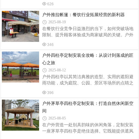
宿等场景，成为营造休闲氛围的标志性建筑。本
径、竹林、流水相映成趣，营造出“虽由人作，宛
626
文从定制设计、材料选择、安装施工到后期维
自天开”的意境。例如，苏州某中式园林以四
护，系统解析四柱茅草亭的全流程要点。一、定
户外推拉帐篷：餐饮行业拓展经营的新利器
制设计：功能与美学的平衡场景适配：庭院空
2025-08-19
间：采用直径3-4米的四柱亭，搭配木质桌椅，打
在餐饮行业竞争日益激烈的当下，如何突破场地
造私密茶歇区；景区步道：设计跨度6米以上的大
限制、提升顾客体验成为商家破局的关键。户外
亭，结合石凳与导览标识，提供休憩与信息指引
推拉帐篷凭借其灵活性与实用性，正成为餐饮行
功能；湖畔景观：通过抬高亭基（0.5-1米）与镂
346
业拓展经营场景的“秘密武器”，为商家创造更多可
空围栏设计，实现“观景不挡风”的效果。结构优
能。灵活拓展空间，应对多元需求传统餐厅常受
户外四柱亭定制安装全攻略：从设计到落成的匠
化：柱距比例：四柱间距遵循“黄金分割”
限于固定面积，高峰期易出现客满等位的情况。
心之旅
户外推拉帐篷可快速搭建在餐厅外，瞬间将用餐
2025-08-12
区域扩展至数十甚至上百平方米。无论是家庭聚
户外四柱亭以其简洁典雅的造型、实用的遮阳避
餐、朋友派对，还是企业团建，都能轻松容纳更
雨功能，成为庭院、公园、景区等场所的点睛之
多顾客。例如，烧烤店在夏季夜晚推出“星空烧
笔。无论是作为休憩驿站还是景观焦点，定制一
烤”活动，利用推拉帐篷打造半开放式用餐区，既
396
座契合场景需求的四柱亭，需兼顾设计美学、结
避免蚊虫侵扰，又让顾客享受自然氛
构安全与施工细节。以下从定制流程到安装要
户外茅草亭四柱亭定制安装：打造自然休闲新空
点，为您梳理关键步骤。一、定制设计：功能与
间
美学的平衡场景适配根据放置环境确定尺寸与风
2025-08-05
格：庭院亭可精致小巧（如2.5m×2.5m），景区亭
在户外营造一处别具韵味的休闲角落，定制安装
则需考虑人流，适当放大（如4m×4m）；中式园
一座茅草亭四柱亭是绝佳选择。它既能提供遮风
林宜选飞檐斗拱、木质结构，现代庭院可搭配金
挡雨的实用功能，又能为环境增添自然古朴的气
属框架与玻璃顶棚。材质选择防腐木：天然纹