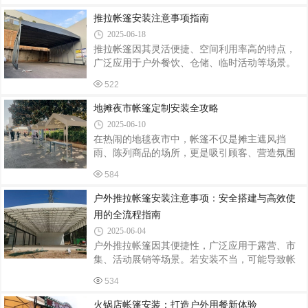
动好帮手在商业领域，推拉帐篷是各类促销活动
触碰屋檐、晾衣架等障碍物；排水设计：若安装
的常客。商场、超市举办户外促销时，推拉帐篷
推拉帐篷安装注意事项指南
于斜坡屋顶，需确保篷体倾斜角度≥5°，
能迅速搭建起一个展示和销售的空间。它不仅可
2025-06-18
以为商品遮风挡雨、阻挡阳光直射，保护商品不
推拉帐篷因其灵活便捷、空间利用率高的特点，
受损坏，还能通过醒目的外观设计和品牌标识展
广泛应用于户外餐饮、仓储、临时活动等场景。
示，吸引顾客的注意力。在夜市、集市等场所，
但若安装不当，可能导致结构不稳、使用寿命缩
摊主们也热衷于使用推拉帐篷。它搭建快速，能
522
短甚至安全隐患。以下从安装前准备、操作规
根据摊位大小和经营需求自由调整空间，为摊主
范、安全维护三方面梳理关键注意事项，助力用
地摊夜市帐篷定制安装全攻略
和顾客提供一个相对舒适、稳定的交易环境
户高效完成安装并保障长期使用。一、安装前准
2025-06-10
备：场地与工具检查场地评估地面平整度：优先
在热闹的地毯夜市中，帐篷不仅是摊主遮风挡
选择硬化地面（如水泥、地砖），避免土质松软
雨、陈列商品的场所，更是吸引顾客、营造氛围
或坑洼处，防止帐篷倾斜或支架下沉。若必须在
的关键元素。定制安装合适的帐篷，能为夜市经
草地或沙地安装，需额外加固地钉或铺设承重
584
营带来诸多便利。定制要点尺寸适配定制帐篷
板。空间预留：确保帐篷展开后四周无障碍物
前，摊主需精确测量摊位面积。考虑商品展示、
户外推拉帐篷安装注意事项：安全搭建与高效使
（如树木、电线），顶部距离建筑物至少1米，避
顾客活动空间及通道预留，确保帐篷尺寸恰到好
免
用的全流程指南
处。若经营地毯，要为地毯的铺开展示留足空
2025-06-04
间，同时方便顾客近距离挑选。比如，小型地毯
户外推拉帐篷因其便捷性，广泛应用于露营、市
摊位可定制3米×3米的帐篷，既能展示多种地毯，
集、活动展销等场景。若安装不当，可能导致帐
又不会过于拥挤。材质选择帐篷材质直接影响其
篷结构不稳、防水失效，甚至引发坍塌风险。以
耐用性和实用性。面料方面，牛津布防水耐磨、
534
下从安装前准备、搭建流程、安全防护及使用维
价格适中，适合多数夜市环境；PVC涂层布防水
护四个方面，梳理帐篷安装的核心注意事项。
性
火锅店帐篷安装：打造户外用餐新体验