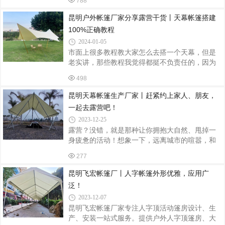
788
洁的月光下显得格外醒目。仿佛是一颗闪耀的星
示，正确安装帐篷的支柱。确保支柱垂直，且
星，引领着人们走向梦幻般的探险之旅。它静静
昆明户外帐篷厂家分享露营干货丨天幕帐篷搭建
地伫立在绿意盎然的草地上，与大自然融为一
100%正确教程
体，为露营者提供温馨的庇护所。天幕露营帐篷
2024-01-05
的设计简约而不失时尚感，采用高品质的材料制
市面上很多教程教大家怎么去搭一个天幕，但是
作而成，确保了帐篷的耐用性和实用性。同时，
老实讲，那些教程我觉得都挺不负责任的，因为
帐篷内部空间宽敞，足够容纳下所需的各种装备
大部分就是照着说明书直接念，并没有告诉大家
和生活用品，让露营者在享受大自然的同时，也
498
怎么去处理一些特殊状况，或者说一些很细节的
能享受到舒适的住宿体验。在帐篷内，温馨的
地方。所以今天呢，咱们昆明飞宏户外帐篷厂家
昆明天幕帐篷生产厂家丨赶紧约上家人、朋友，
就来教大家如何一步一步正确去搭一个天幕。可
一起去露营吧！
能看到这个标题的时候，很多朋友们都会嗤之以
2023-12-25
鼻：“天幕不就是一块布撑起来吗”那大家先不要想
露营？没错，就是那种让你拥抱大自然、甩掉一
的那么简单，因为如果天幕搭的不正确的话，遇
身疲惫的活动！想象一下，远离城市的喧嚣，和
到刮风下雨有可能天幕会被吹走、被雨水压塌，
家人、朋友一起在星空下、绿地上搭起帐篷，享
甚至可能会引发一些类似于火灾等等的一些灾
277
受那份宁静与自由。而说到露营必备，怎能不提
害。所以说，正确搭建天幕，我觉得是一
天幕帐篷呢？遮阳、挡雨，简直是户外小能手！
昆明飞宏帐篷厂丨人字帐篷外形优雅，应用广
而且舒适度也超级赞，让你在帐篷里也能享受到
泛！
家一般的温馨。天幕帐篷？没错，就是那种让你
2023-12-07
在户外也能拥有宽敞、舒适空间的帐篷！比传统
昆明飞宏帐篷厂家专注人字顶活动篷房设计、生
帐篷更注重舒适性和实用性，适合家庭或团队露
产、安装一站式服务。提供户外人字顶篷房、大
营使用。想象一下，在帐篷里或躺或坐，感受大