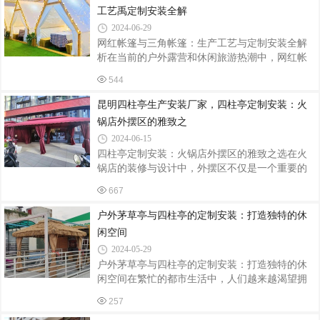
的元素。特别是四柱亭，以其稳固的结构、开阔
工艺禹定制安装全解
的视野和灵活多变的定制能力，在众多应用场景
2024-06-29
中展现出独特的魅力。本文将深入探讨茅草亭四
网红帐篷与三角帐篷：生产工艺与定制安装全解
柱亭的定制安装及其多样化的应用场景。一、园
析在当前的户外露营和休闲旅游热潮中，网红帐
林景观中的点睛之笔在公园、别墅花园、度假村
篷和三角帐篷因其独特的外观和实用性受到了广
等园林景观中，茅草亭四柱亭不仅是休憩观景的
544
泛的关注和喜爱。跟着飞宏帐篷厂小编来看看网
绝佳场所，更是整个景观布局的点睛之笔。
红三角帐篷的生产工艺和定制安装流程，带您领
昆明四柱亭生产安装厂家，四柱亭定制安装：火
略其背后的精湛技艺和细致服务。一、生产工艺
锅店外摆区的雅致之
材料选择网红帐篷和三角帐篷的篷布材料多采用
2024-06-15
高密度的防雨帆布，这种材料不仅具有出色的防
四柱亭定制安装：火锅店外摆区的雅致之选在火
水性能，还具备良好的耐磨性和耐用性。支架则
锅店的装修与设计中，外摆区不仅是一个重要的
通常选用铝合金或钢质材料，确保帐篷的稳固性
空间延伸，更是展现火锅店独特风格与品味的重
和抗风能力。裁剪与缝制在确定了材料后，下一
667
要区域。近年来，越来越多的火锅店选择在外摆
步是进行裁剪和缝制。根据帐篷的设计图纸
区安装四柱亭，以其独特的造型和雅致的气质，
户外茅草亭与四柱亭的定制安装：打造独特的休
为火锅店增添了一道亮丽的风景线。一、四柱亭
闲空间
的应用场景四柱亭，一种由四根支柱支撑，顶部
2024-05-29
为亭盖结构的户外建筑，因其独特的造型和实用
户外茅草亭与四柱亭的定制安装：打造独特的休
性，在各类户外场所中得到了广泛应用。在火锅
闲空间在繁忙的都市生活中，人们越来越渴望拥
店外摆区，四柱亭可以作为一个独立的用餐区
有一片宁静的休闲空间。户外茅草亭和四柱亭作
域，为客人提供遮阳避雨、舒适惬意的用餐环
257
为传统的园林建筑元素，不仅能为人们提供遮荫
境。同时，其独特的设计也能为火锅店营造出一