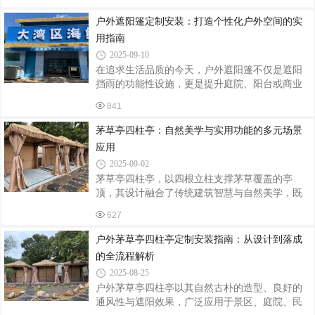
围。从设计定制到安装落地，每个环节都需兼顾
钢材18%。智能系统集成电动推拉系统配
美学、功能与安全性，以下为您解析关键要点。
户外遮阳篷定制安装：打造个性化户外空间的实
一、定制设计：融合场景与文化风格定位需与周
用指南
边环境协调。中式园林宜选用飞檐翘角的四柱
2025-09-10
亭，搭配木质榫卯结构，展现传统建筑韵味；现
在追求生活品质的今天，户外遮阳篷不仅是遮阳
代庭院可选择简约几何造型的茅草亭，以钢结构
挡雨的功能性设施，更是提升庭院、阳台或商业
为骨架，搭配天然茅草或仿生材料，营造自然与
空间美观度的装饰元素。通过定制化设计与专业
工业风的碰撞。尺寸规划要依据使用场景：庭院
841
安装，遮阳篷能完美融入环境，为生活增添舒适
休闲亭直径建议3-4米，确保6-8人舒适围坐；
与格调。定制前：明确需求与场景适配定制遮阳
茅草亭四柱亭：自然美学与实用功能的多元场景
篷的第一步是明确使用场景与核心需求。家庭用
应用
户需考虑遮阳面积、光照角度及家庭成员习惯：
2025-09-02
若用于阳台阅读区，可选择透光率30%-50%的阳
茅草亭四柱亭，以四根立柱支撑茅草覆盖的亭
光板材质，既能过滤紫外线，又能保持光线柔
顶，其设计融合了传统建筑智慧与自然美学，既
和；若为庭院烧烤区设计，则需选择防水等级达
保留了古朴的乡村韵味，又通过现代工艺提升了
IPX4以上的PVC涂层帆布，确保突遇小雨时活动
627
耐用性与适应性。从园林景观到休闲商业，从私
不受影响。商业场所如咖啡馆外摆区，可定制带
人庭院到公共空间，四柱茅草亭以灵活的布局和
户外茅草亭四柱亭定制安装指南：从设计到落成
独特的视觉效果，成为空间营造中的点睛之笔。
的全流程解析
以下从四大场景解析其应用价值。一、园林景
2025-08-25
观：自然与人文的诗意对话在古典园林或现代生
户外茅草亭四柱亭以其自然古朴的造型、良好的
态公园中，四柱茅草亭常作为“框景”元素，与山
通风性与遮阳效果，广泛应用于景区、庭院、民
水、植物形成呼应。其茅草顶的天然纹理与石