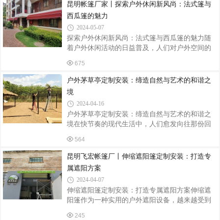
避雨的功能，还能增添一份独特的自然风情。本
昆明帐篷厂家丨探索户外休闲新风尚：法式篷与
文将详细介绍户外茅草亭和四柱亭的定制安装过
西瓜篷的魅力
程，帮助读者打造心仪的休闲空间。一、定制设
2024-05-07
计定制户外茅草亭和四柱亭时，首先要进行的是
探索户外休闲新风尚：法式篷与西瓜篷的魅力随
设计环节。设计团队需要根据客户的需求和场地
着户外休闲活动的日益普及，人们对户外空间的
环境，量身定制出合适的亭子方案。在设计过程
装饰和功能性要求也越来越高。在众多户外休闲
中，要充分考虑亭子的尺寸、形状、材质、风格
675
用品中，法式篷和西瓜篷凭借其独特的魅力，成
等因素，以确保亭子与周围环境相协调，同
为了市场上的热门选择。本文将为您详细介绍这
户外茅草亭定制安装：缔造自然与艺术的和谐之
两种篷的特点、应用场景以及它们为户外生活带
境
来的美好体验。一、法式篷：优雅与浪漫的完美
2024-04-16
结合法式篷，以其独特的法式风情和优雅的外观
户外茅草亭定制安装：缔造自然与艺术的和谐之
设计，吸引了众多追求品质生活的消费者。它通
境在快节奏的现代生活中，人们愈发向往那份回
常采用高品质的帆布或聚酯纤维材料制成，具有
归自然、享受宁静的惬意时光。户外茅草亭，作
防水、防晒、防紫外线等多重功能，确保您在户
564
为一处与自然融为一体的休憩之地，正逐渐成为
外活动时享受到舒适的环境。法式篷的搭建
人们追求的理想选择。本文将带您深入了解户外
昆明飞宏帐篷厂丨伸缩遮阳篷定制安装：打造专
茅草亭的定制安装过程，共同缔造自然与艺术的
属遮阳方案
和谐之境。一、定制设计：彰显个性与品味定制
2024-04-07
户外茅草亭的首要步骤是进行设计规划。根据客
伸缩遮阳篷定制安装：打造专属遮阳方案伸缩遮
户需求和使用场景，设计师会与客户深入沟通，
阳篷作为一种实用的户外遮阳设备，越来越受到
了解客户的审美偏好、功能需求以及预算限制。
人们的青睐。定制安装的伸缩遮阳篷不仅可以有
随后，设计师将结合现场环境、建筑风格等因
245
效遮挡阳光，还能根据个人需求进行个性化设