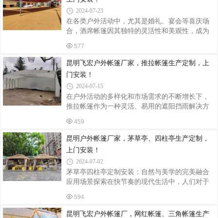
括铝合金、钢、PVC等。铝合金因其强度高、耐
2024-07-23
腐蚀、不生锈且重量轻，成为常见的骨架材料；
在各类户外活动中，尤其是婚礼、宴会等喜庆场
钢则因其经久耐用、抗风能力强，适用于工业领
合，酒席帐篷因其独特的灵活性和美观性，成为
域；而PVC作为柔性材料，通常用于制作篷布，
了越来越多人的选择。本文将详细介绍酒席帐篷
具有耐磨、防水、耐高低温及显著的遮阳性能。2.
577
的定制与安装过程，帮助您轻松打造一场难忘的
加工制作铝合金与钢的加工：铝合金和钢材
户外盛宴。一、酒席帐篷的定制1. 确定需求与规
昆明飞宏户外帐篷厂家，推拉帐篷生产定制，上
格在定制酒席帐篷之前，首先需要明确您的具体
门安装！
需求，包括使用场合、预计容纳人数、所需功能
2024-07-15
（如遮阳、防雨、保暖等）以及预算等。这些因
在户外活动的多样化和市场需求的不断增长下，
素将直接影响帐篷的规格、材质和设计风格。2.
推拉帐篷作为一种灵活、易用的遮阳挡雨解决方
选择合适的材质酒席帐篷的材质多种多样，常见
案，受到了广泛的欢迎。本文将深入探讨推拉帐
的有PVC、牛津布、铝合金框架等。PVC材质防水
459
篷的生产流程与安装步骤，展现其便捷性与耐用
性能好，适合多雨地区；牛津布则更加耐
性的完美结合。一、推拉帐篷的生产流程1. 材料
昆明户外帐篷厂家，茅草亭、四柱亭生产定制，
选择与采购推拉帐篷的生产始于高质量材料的选
上门安装！
择。支架通常采用镀锌圆管等优质管材，以确保
2024-07-02
其抗风压能力和稳定性。篷布则多选用PVC布
茅草亭四柱亭定制安装：自然与美学的完美融合
料，因其具有优异的防水、防晒和耐用性能。此
应用场景探索在快节奏的现代生活中，人们对于
外，根据客户需求，还可选用具有防紫外线功能
自然美与和谐空间的向往日益增强，茅草亭作为
的特殊面料。2. 设计与裁剪在材料准备就绪后，
594
一种集自然韵味、文化底蕴与实用功能于一体的
进入设计与裁剪阶段。根据客户的实际需求，
建筑形式，正逐渐成为各类景观设计中不可或缺
昆明飞宏户外帐篷厂，网红帐篷、三角帐篷生产