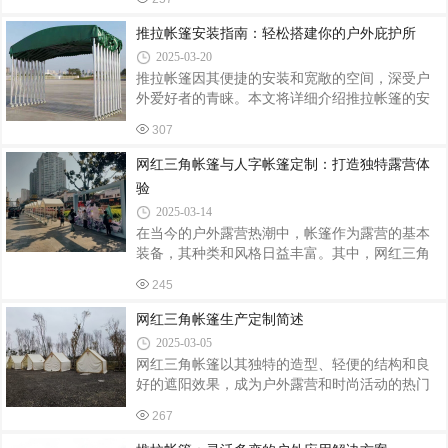
的设计，深受人们喜爱。而定制安装，更是满足
安全绳、梯架。核心材料：铝合金支架、抗紫外
了不同场所和个人的个性化需求。定制四柱亭，
推拉帐篷安装指南：轻松搭建你的户外庇护所
线篷布、膨胀螺栓、密封胶条。辅助耗
从选材到设计，都可根据客户需求进行个性化调
2025-03-20
整。优质的防腐木或金属框架，搭配天然的茅草
推拉帐篷因其便捷的安装和宽敞的空间，深受户
屋顶，既保证了亭子的耐用性，又增添了自然美
外爱好者的青睐。本文将详细介绍推拉帐篷的安
感。设计上，可根据场地大小、环境氛围和客户
装流程，帮助你轻松搭建属于自己的户外庇护
需求，进行形状、尺寸和装饰的定制，确保亭子
307
所。一、准备工作选择合适的营地：选择平坦、
与周围环境和谐相融。安装过程中，专业团队会
排水良好的地面，远离危险区域，如悬崖、落石
网红三角帐篷与人字帐篷定制：打造独特露营体
根据现场实际情况，进行精确测量和定位，
等。清理地面上的碎石、树枝等尖锐物品，避免
验
损坏帐篷底部。检查配件：打开包装，检查帐篷
2025-03-14
主体、支架、地钉、风绳等配件是否齐全，并确
在当今的户外露营热潮中，帐篷作为露营的基本
认无损坏。阅读说明书：不同品牌的推拉帐篷结
装备，其种类和风格日益丰富。其中，网红三角
构可能略有不同，建议仔细阅读说明书，了解具
帐篷和人字帐篷因其独特的设计和实用性，成为
体安装步骤和注意事项。二、安装步骤铺设地
245
了众多露营爱好者的首选。本文将介绍这两种帐
布：将地布平铺在清理好的地面上，地布可以有
篷的特点以及定制流程，帮助您打造独特的露营
网红三角帐篷生产定制简述
体验。网红三角帐篷：时尚与实用并存网红三角
2025-03-05
帐篷以其独特的三角形设计和时尚的外观，迅速
网红三角帐篷以其独特的造型、轻便的结构和良
在露营界走红。这种帐篷不仅美观大方，而且具
好的遮阳效果，成为户外露营和时尚活动的热门
有出色的稳定性和抗风性能，非常适合户外露
选择。以下是网红三角帐篷的生产定制流程：设
营、烧烤、餐饮等多种场景。三角帐篷的定制流
267
计定制：根据客户需求，设计师定制帐篷的图
程相对简单。首先，您需要确定帐篷的使用场景
案、颜色及尺寸，确保帐篷既符合潮流趋势，又