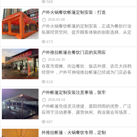
虫，不惧日晒雨淋，不易开裂变形，适配云南多
568
凭借造型美观、稳固耐用、遮阳防雨、适配商业
雨、紫外线强的气候环境。相比传统实木地板，
氛围等优势，成为各大购物中心、商业广场、商
户外火锅餐饮帐篷定制安装：打造
塑木免油漆、免养护，后期几乎零维护成本，防
业街标配户外配套设施。商场固定帐篷采用钢结
2026-05-08
构框架搭配加厚阻燃篷布，整体结构稳固抗风，
户外火锅餐饮帐篷的定制安装，正成为餐饮行业
可适应常年户外暴晒、风雨侵袭等环境。主体框
拓展经营空间、提升顾客体验的创新选择。从定
架选用优质镀锌钢管或铝合金材质，防锈防腐、
制设计到规范安装，需兼顾功能性、安全性与美
不易变形，使用寿命长；篷布选用高密度防晒面
673
观性，为顾客打造灵活舒适的户外用餐环境。定
料，隔热遮阳、防水防雨，同时具备抗老化、不
制设计：贴合需求，彰显特色户外火锅帐篷的定
户外推拉帐篷在餐饮门店的实用应
易褪色的特点，长期使用依旧外观整洁大气
制需以场地条件与经营需求为核心。例如，街角
2026-04-30
火锅店因户外空间不规则，可定制异形帐篷，通
在夜市摆摊、街边餐饮、饭店外摆、农庄大排档
过模块化拼接充分利用每一寸空间；若场地平坦
经营中，户外可伸缩推拉帐篷已经成为门店必备
开阔，则可选择标准长方形或方形帐篷，长度按
的配套设施。灵活开合、搭建便捷、空间利用率
需延伸，满足不同规模用餐需求。材质选择上，
618
高的特点，完美适配餐饮行业户外经营需求，有
框架需采用高强度铝合金，抗风能力达8级以上，
效拓宽营业面积，提升食客用餐体验。餐饮门店
户外帐篷定制安装注意事项，筑牢
确保在恶劣天气下稳定；篷布需选用防水、
使用推拉帐篷，首先能够拓展户外经营区域。很
2026-04-14
多室内店面空间有限，用餐高峰期座位紧张，加
户外帐篷凭借灵活便捷、遮阳挡雨的优势，广泛
装推拉帐篷后可打造露天就餐区，轻松增加多张
应用于活动赛事、露营休闲、商业展会等场景，
餐桌，承接更多客流，直接提升门店营业额。不
定制化帐篷更能适配不同场地需求。其安装质量
管是街边小吃店、烧烤大排档、奶茶冷饮店，还
687
直接关系到使用安全、使用寿命及使用体验，若
是农家菜馆、夜市餐饮，都能灵活适配。其次遮
安装不规范，易出现坍塌、漏雨、松动等隐患。
外推拉帐篷：火锅餐饮专用，定制
阳防雨效果突出，保障全天候经营。日常晴
结合户外实操经验，梳理户外帐篷定制安装核心