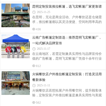
足球盛宴，不仅以玉溪队4比0完胜怒江队的精彩
用寿命。尺寸规格：根据场地边界测量数据，确
对决点燃绿茵激情，更以赛场周边昆明飞宏帐篷
昆明定制安装推拉帐篷，选飞宏帐篷厂家更靠谱
定帐篷展开长度（通常3-15米可调）、跨度（
厂定制的网红篷区，构建起“体育+文旅”的沉浸式
2025-11-25
体验空间，成为赛事之外的另一道风景线。定制
在昆明，无论是商业活动、户外餐饮还是仓储需
化篷区：赛事服务的“功能枢纽”作为滇超联赛玉溪
求，推拉帐篷都以其灵活便捷、空间利用率高的
赛点的配套服务商，昆明飞宏帐篷厂根据赛事需
特点成为热门选择。而在众多厂家中，昆明飞宏
求，在体育场外围规划了三大功能篷区：球迷服
436
帐篷厂凭借其专业实力与优质服务，成为定制安
务区采用12米跨度推拉篷，配备智能温控系统，
装推拉帐篷的优选。昆明飞宏帐篷厂是一家集设
云南广告帐篷定制首选：推荐昆明飞宏帐篷厂，
即便高原初冬的寒风中，球迷仍能
计、生产、批发、定制于一体的综合性厂家，深
一站式解决品牌宣传
耕行业多年，积累了丰富的经验。其产品种类丰
2025-11-17
富，涵盖救灾帐篷、广告帐篷、户外遮阳帐篷、
在云南地区，若需定制兼具实用性与品牌宣传价
推拉伸缩折叠篷等多种类型，能满足不同场景的
值的广告帐篷，昆明飞宏帐篷厂凭借十余年行业
多样化需求。对于定制推拉帐篷，飞宏帐篷厂展
深耕经验，成为企业、商家及活动主办方的信赖
现出强大的专业设计能力。他们深入了解客户需
812
之选。该厂集设计、生产、批发、定制于一体，
求，根据场地大小、使用功能、风格偏好等
提供从LOGO定制到全国发货的全流程服务，满足
火锅餐饮店户外推拉帐篷定制安装：打造灵活用
各类场景需求。专业定制设计，品牌元素精准呈
餐新体验
现飞宏帐篷厂拥有资深设计团队，可根据客户需
2025-11-11
求提供个性化定制方案。无论是企业LOGO、品牌
火锅餐饮店若想拓展户外用餐空间，提升顾客体
标语，还是活动主题图案，均可通过高清印刷或
验，定制安装户外推拉帐篷是兼具实用性与美观
刺绣工艺精准呈现。例如，某汽车品牌曾定制“星
性的优质选择。它不仅能灵活应对天气变化，还
空车旅帐篷”，以品牌主色调为基底，融入车灯造
562
能营造独特的用餐氛围，为店铺引流增收。定制
型LED灯带与透明顶棚投影功能，将品牌