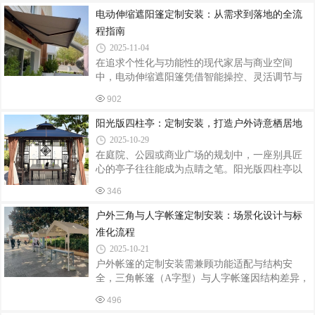
设计：贴合需求与风格火锅店户外推拉帐篷的定
电动伸缩遮阳篷定制安装：从需求到落地的全流
制需综合考虑空间尺寸、功能需求与店铺风格。
程指南
首先，要根据户外场地形状和面积确定帐篷规
2025-11-04
格，常见的有长方形、方形等，长度可按需延
在追求个性化与功能性的现代家居与商业空间
伸，满足不同规模用餐需求。比如一家位于街角
中，电动伸缩遮阳篷凭借智能操控、灵活调节与
的火锅店，其户外空间呈不规则形状，定制了异
美观设计，成为户外遮阳的首选。从需求分析到
形推拉帐篷，完美贴合场地，充分利用了每一寸
902
安装调试，定制化服务需兼顾实用性、安全性与
空间。在材质选择上，要兼顾耐用性与美观性。
美学性，确保产品完美融入场景。一、精准需求
阳光版四柱亭：定制安装，打造户外诗意栖居地
分析：定制化的前提定制第一步是明确使用场景
2025-10-29
与功能需求。家庭用户可能关注遮阳面积、抗风
在庭院、公园或商业广场的规划中，一座别具匠
能力与儿童安全，例如别墅露台需覆盖15㎡以
心的亭子往往能成为点睛之笔。阳光版四柱亭以
上，抗风等级达8级；商业场所如咖啡馆外摆区，
其通透的设计、灵动的结构，为户外空间注入自
则更注重遮阳篷的外观与品牌调性，需与建筑风
346
然与艺术的双重魅力，成为定制安装领域的热门
格统一。此外，需确认电源位置（如是否需预留
之选。定制设计：融合功能与美学阳光版四柱亭
户外三角与人字帐篷定制安装：场景化设计与标
插座）、操作方式（遥控/手机APP/智能语音）
的定制核心在于“量身打造”。设计师会先与业主深
准化流程
入沟通，了解场地特点、使用需求及风格偏好。
2025-10-21
若场地位于花园中，亭子可设计成与周边花卉相
户外帐篷的定制安装需兼顾功能适配与结构安
呼应的清新风格，采用浅色系木材，搭配镂空雕
全，三角帐篷（A字型）与人字帐篷因结构差异，
花装饰，阳光透过雕花洒下斑驳光影，营造出浪
在定制逻辑与安装流程上呈现显著区别。以下从
漫氛围；若用于商业广场，则可选用现代简约风
496
场景化需求拆解、材料工艺选择及标准化安装流
格，以金属与玻璃为主材，线条简洁流