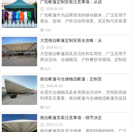
艺的考究。定制设计：融合环境与功能户外茅草
广告帐篷定制安装注意事项：从设
计，采用双层结构配合可调节纱窗，兼顾防
亭的定制需以场地特性为出发点。首先，要考量
2026-01-19
安装位置的朝向、光照和周边景观。若位于庭院
广告帐篷作为品牌宣传的移动载体，广泛应用于
中央，可设计为六角或八角亭，成为视觉焦点；
展会、促销、户外活动等场景。其定制与安装需
若依傍池塘或花园，则以四角亭搭配开放式结
兼顾安全性、实用性与视觉效果，稍有不慎便可
构，让自然景色与亭内空间无缝衔接。其次，功
704
能影响使用体验甚至引发安全隐患。以下从定制
能需求是设计的核心。若用于休闲品茶，需预留
设计、材料选择、安装规范三个维度梳理关键注
大型推拉帐篷定制安装全攻略：从
足够空间放置桌椅，并考虑遮阳与通风；若作为
意事项，助您打造高效、耐用的品牌展示空间。
2026-01-12
一、定制设计：精准匹配需求与场景尺寸与结构
大型推拉帐篷因其灵活性和实用性，广泛应用于
适配根据使用场景确定帐篷尺寸，如展会活动建
商业活动、仓储物流、户外餐饮等领域。定制安
议选择3m×3m或3m×6m标准规格，便于快速搭建
装需兼顾结构安全、功能适配与施工规范，以下
且符合场地规划；户外长期使用需考虑抗风性，
627
从设计、选材、安装、验收四个维度解析关键要
可选择带斜撑的六角形结构。设计时需预留活动
点。一、个性化设计：精准匹配场景需求定制前
推拉帐篷与仓储物流帐篷：定制安
空间，避免遮挡视线或影响人员通行。品牌
需明确使用场景与功能需求。例如，餐饮大排档
2026-01-05
需预留通风口与照明线路；物流仓库需设计防雨
在现代仓储物流及各类商业活动中，空间的高效
檐与承重支架；体育场馆需考虑抗风等级与伸缩
利用至关重要。推拉帐篷与仓储物流帐篷凭借其
轨道。成都鑫奇达建材有限公司通过3D建模技
灵活性与实用性，成为众多企业的理想选择。而
术，可模拟不同天气条件下的帐篷状态，优化排
547
定制安装服务，则能进一步贴合实际需求，实现
水坡度与抗风结构。某体育中心项目通过增加剪
空间利用的最大化。精准定制：贴合多元需求每
推拉帐篷安装注意事项：细节决定
刀架数量，使帐篷抗风能力提升至12级，成功
个企业的仓储物流场景和活动需求都各不相同，
2025-12-23
因此帐篷的定制化设计显得尤为关键。对于仓储
推拉帐篷因其灵活便捷、遮阳挡雨的特性，广泛