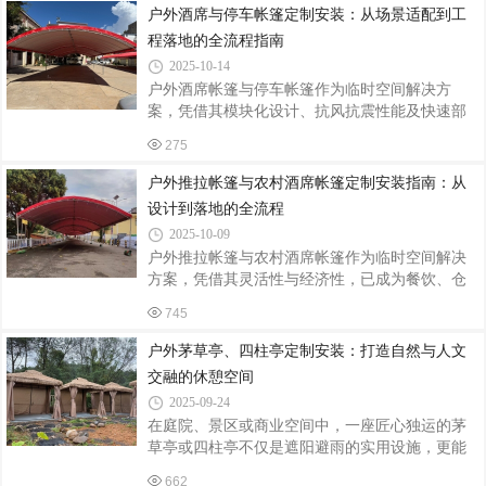
程三方面展开分析。一、场景化需求驱动定制设
户外酒席与停车帐篷定制安装：从场景适配到工
计三角帐篷多用于高强度抗风场景，如高原露营
程落地的全流程指南
或沿海集市。某户外品牌为沿海文创市集定制的
2025-10-14
三角帐篷，采用6061-T6铝合金框架，抗弯强度达
户外酒席帐篷与停车帐篷作为临时空间解决方
320MPa，配合加厚PVC涂层布（防水等级
案，凭借其模块化设计、抗风抗震性能及快速部
IPX5），在8级风速下仍保持结构稳定。设计上增
署能力，已成为餐饮、仓储、婚庆等场景的核心
设360°环形储物袋，可承载50kg设备，满足摊主
275
装备。当前行业通过材料升级、智能控制及定制
陈列需求。人字帐篷则侧重空间利用率与商业展
化服务，实现了功能与美学的双重突破。一、结
示
户外推拉帐篷与农村酒席帐篷定制安装指南：从
构选型：场景驱动的设计逻辑酒席帐篷需承载
设计到落地的全流程
200kg/m²活荷载，主梁采用30mm×50mm镀锌方
2025-10-09
管，篷布选用800D涂银防水牛津布，防水指数达
户外推拉帐篷与农村酒席帐篷作为临时空间解决
3000MM，可应对暴雨级降水。某四川厂商的定制
方案，凭借其灵活性与经济性，已成为餐饮、仓
产品通过加装双层中空玻璃视窗，在保证透光率
储、婚庆等场景的核心装备。当前行业采用镀锌
的同时提升保温性能，使冬季宴席室内温度提升
745
钢骨架+PVC双涂层篷布结构，抗风等级达8级，
5℃。停车帐篷则侧重承重与耐久性，立柱选
使用寿命突破5年，定制需求年均增长22%。一、
户外茅草亭、四柱亭定制安装：打造自然与人文
定制设计：场景化需求驱动参数优化荷载参数适
交融的休憩空间
配餐饮类帐篷需承载200kg/m²活荷载，主梁采用
2025-09-24
30mm×50mm镀锌方管；仓储类帐篷需满足
在庭院、景区或商业空间中，一座匠心独运的茅
500kg/m²堆码强度，立柱选用双层12号槽钢。例
草亭或四柱亭不仅是遮阳避雨的实用设施，更能
如，某物流中心定制的10m×30m推拉棚，通过有
成为点睛之笔，营造出古朴雅致或自然野趣的氛
限元分析优化立柱间距至3.5m，较传统设计节省
662