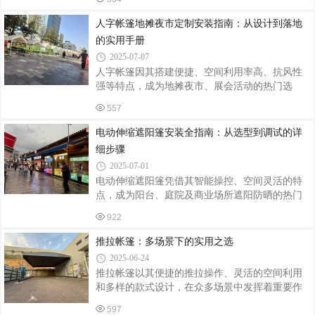
门选择。其中，四柱亭因结构简洁、比例协调，
篷本身成为打卡点。某手作品牌主理人透露：
适配中小型空间，定制需求尤为旺盛。本文从设
人字帐篷地摊夜市定制安装指南：从设计到落地
计、选材、施工到维护四大环节，拆解茅草亭四
的实用手册
柱亭的定制安装全流程。一、定制设计：功能与
2025-07-07
美学的平衡术四柱亭的定制需以场地条件与用户
人字帐篷因其搭建便捷、空间利用率高、抗风性
需求为核心，通过三维建模实现精准适配：空间
强等特点，成为地摊夜市、展会活动的热门选
规划：根据庭院面积确定亭体尺寸（常见规格为
择。然而，定制尺寸不符、安装不稳固、功能缺
3m×3m至5m×5m），确保柱间距不小于2.5米，避
557
失等问题常影响使用体验。本文从定制设计、材
免影响通行；若用于商业景区，需预留活动
料选择、安装步骤、维护管理四方面，梳理关键
电动伸缩遮阳篷安装全指南：从选型到调试的详
注意事项，助商家高效打造安全实用的夜间经营
细步骤
空间。一、定制设计：匹配场景需求与空间规划
2025-07-01
尺寸与形状定制摊位面积：根据商品类型确定帐
电动伸缩遮阳篷凭借其智能操控、空间灵活的特
篷尺寸。轻食摊位（如手冲咖啡、小吃）建议
点，成为阳台、庭院及商业场所遮阳防晒的热门
3m×3m（覆盖操作台+2人通行空间）；服饰/饰品
选择。然而，安装质量直接影响其使用寿命与安
摊位可扩展至4m×4m（预留展示架与试衣区）。
922
全性。本文从前期准备、安装流程到调试维护，
人字坡度：常规坡度为45°-60°（坡度越大排
系统梳理电动伸缩遮阳篷的安装要点，助您轻松
推拉帐篷：多场景下的实用之选
完成DIY或监督施工。一、安装前准备：选址、测
2025-06-24
量与工具清单选址原则承重结构：遮阳篷需固定
推拉帐篷以其便捷的推拉操作、灵活的空间利用
在混凝土墙面、钢结构梁或实心砖墙上，避免安
和多样的款式设计，在众多场景中发挥着重要作
装在石膏板、木质隔断等承重不足的表面；避障
用，成为人们应对不同需求的得力助手。商业活
空间：上方预留30cm以上净空，防止篷布收缩时
597