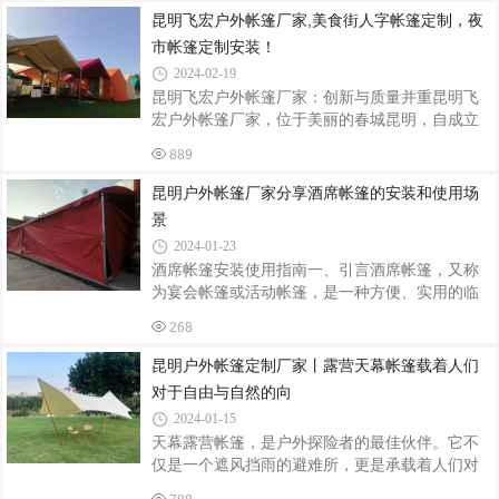
提供安全舒适的休息环境，还能为我们的旅程增
昆明飞宏户外帐篷厂家,美食街人字帐篷定制，夜
添不少乐趣。今天，我们就来聊一聊户外固定帐
市帐篷定制安装！
篷，特别是它的一项独特功能——调节高矮。
2024-02-19
一、户外帐篷的种类与选择户外帐篷的种类繁
昆明飞宏户外帐篷厂家：创新与质量并重昆明飞
多，按用途可分为徒步帐篷、露营帐篷、高山帐
宏户外帐篷厂家，位于美丽的春城昆明，自成立
篷等；按结构可分为单层帐篷、双层帐篷、蒙古
以来，一直致力于户外帐篷的创新与研发。凭借
包式帐篷等。在选择帐篷时，需根据露营人数、
889
着卓越的品质和丰富的产品线，飞宏户外帐篷在
活动类型、使用季节及个人喜好进行综合考虑。
国内外市场上赢得了良好的口碑。一、美食街人
二
昆明户外帐篷厂家分享酒席帐篷的安装和使用场
字帐篷美食街人字帐篷是飞宏户外帐篷厂家的明
景
星产品之一。这款帐篷设计独特，结构稳固，同
2024-01-23
时又具有良好的通风性能。在炎炎夏日，它能为
酒席帐篷安装使用指南一、引言酒席帐篷，又称
游客提供一个凉爽、舒适的用餐环境。而在寒冷
为宴会帐篷或活动帐篷，是一种方便、实用的临
的冬季，帐篷内部则温暖如春。美食街人字帐篷
时建筑，广泛用于各类酒席、聚会、展览等活
的广泛应用，为各地的美食街、夜市增添了一道
268
动。了解如何正确安装和使用酒席帐篷，不仅可
亮丽的风景线。二、夜市人字帐篷夜市人字
以确保活动的顺利进行，还可以保证参与者的舒
昆明户外帐篷定制厂家丨露营天幕帐篷载着人们
适与安全。二、酒席帐篷的安装1. 选择合适的场
对于自由与自然的向
地：确保地面平整、无障碍物，以便帐篷的稳定
2024-01-15
安装。避免在斜坡或软土地上搭建帐篷。2. 检查
天幕露营帐篷，是户外探险者的最佳伙伴。它不
并整理配件：根据帐篷的型号和规格，检查所需
仅是一个遮风挡雨的避难所，更是承载着人们对
的配件，如支柱、钢丝绳、地钉等是否齐全，并
于自由与自然的向往。每当夜幕降临，帐篷在皎
确保没有损坏。3. 安装支柱：按照说明书的指