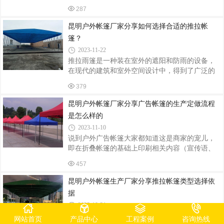
型活动篷房定制解决方案！人字帐篷称坡顶帐
自然的呼吸，是不是超级惬意？当然啦，休闲生
287
篷、A字型帐篷、人字顶篷房。昆明飞宏伞篷专注
活可不止露营和帐篷那么简单。徒步旅行让
帐篷研发生产，为全国客户提供人字顶篷房、A字
昆明户外帐篷厂家分享如何选择合适的推拉帐
形帐篷、人字形帐篷。产品可根据场地大小进行
篷？
设计、定制生产，跨度可达5-50M，产品适用于婚
2023-11-22
庆典礼、展览展会、车展仓储等诸多活动场景。
推拉雨篷是一种装在室外的遮阳和防雨的设备，
飞宏帐篷设计、生产、搭建一站式服务，欢迎全
在现代的建筑和室外空间设计中，得到了广泛的
国各地客户前来参观考察、洽谈业务！外形优
应用。推拉雨篷具有灵活性强、方便使用和美观
雅、搭建灵活、安全稳固，具有抗紫外线、抗老
379
等优点，因此备受人们的喜爱。推拉雨篷是一种
化、不易霉变、防雨、防晒和良好的阻燃性能
装在室外的遮阳和防雨的设备，在现代的建筑和
昆明户外帐篷厂家分享广告帐篷的生产定做流程
室外空间设计中，得到了广泛的应用。推拉雨棚
是怎么样的
具有灵活性强、方便使用和美观等优点，因此备
2023-11-10
受人们的喜爱。 推拉雨篷一般由支架、布料和操
说到户外广告帐篷大家都知道这是商家的宠儿，
纵系统三部分组成。支架一般由金属材料制成，
即在折叠帐篷的基础上印刷相关内容（宣传语、
如钢铁、铝合金等，并经过特殊处理，具有防锈
联系方式、企业名称等），作为新型的广告载体
和防腐的特性。布料则可以使用防水、防紫外线
457
具有很好的宣传效果。广告帐篷在日常生活中非
和抗强风等的材料，如聚酯纤维、PVC等。
常常见，商品促销和推广活动中经常能够见到广
昆明户外帐篷生产厂家分享推拉帐篷类型选择依
告帐篷的身影，那么昆明广告帐篷的制作流程是
据
怎么样的呢？1.采购完专门生产帐篷的布料后，按
2023-10-31
照要做的广告帐篷的尺寸裁剪，这个现在一般是
使用年限长，防雨效果好，当属---推拉帐篷，价
工人用角尺来裁剪。2.接下来就要把裁剪好的布料
网站首页
产品中心
工程案例
咨询热线