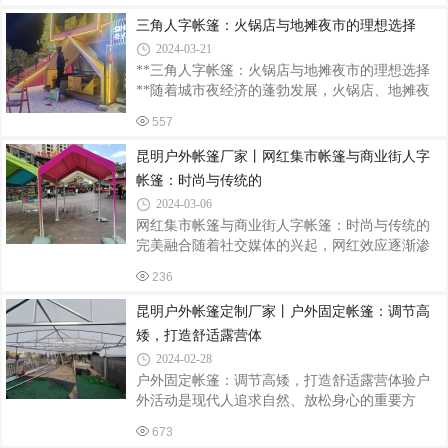
素，为客户量身打造一款独具特色的茅草亭。
计，为户外空间增添一份独特魅力。本文将为您
三角人字帐篷：火锅店与地摊夜市的理想选择
介绍伸缩遮阳篷的定制安装流程，帮助您打造专
2024-03-21
属的遮阳方案。一、需求分析在进行伸缩遮阳篷
**三角人字帐篷：火锅店与地摊夜市的理想选择
的定制安装前，首先需要进行需求分析。考虑户
**随着城市夜经济的蓬勃发展，火锅店、地摊夜
外空间的用途、尺寸、朝向等因素，确定所需的
市等休闲餐饮场所逐渐成为人们夜间娱乐的重要
遮阳篷尺寸、颜色、材质等。同时，了解遮阳篷
557
去处。而在这些场所中，一个既实用又美观的帐
的承重能力、防水性能等关键指标，确保定制的
篷不仅能提供舒适的用餐环境，还能成为吸引顾
昆明户外帐篷厂家丨网红集市帐篷与商业街人字
产品能够满足实际需求。二、选择遮阳篷品牌
客的一大亮点。今天，我们就来谈谈三角人字帐
帐篷：时尚与传统的
篷在这些场所中的独特应用。三角人字帐篷，顾
2024-03-06
名思义，是一种采用三角形人字结构设计的帐
网红集市帐篷与商业街人字帐篷：时尚与传统的
篷。这种帐篷结构稳固，抗风能力强，即使在恶
完美融合随着社交媒体的兴起，网红效应逐渐渗
劣的天气条件下也能保持良好的稳定性。同时，
透到我们生活的方方面面，其中，网红集市帐篷
其独特的造型使得帐篷本身就具有一定的观赏
236
与商业街人字帐篷便是这一趋势下的新兴产物。
性，能够为火锅店或地摊夜市增添不少魅力。在
它们不仅是商业活动的平台，更是城市文化与时
昆明户外帐篷定制厂家丨户外固定帐篷：调节高
尚生活的新名片。一、网红集市帐篷：时尚与潮
矮，打造舒适露营体
流的聚集地网红集市帐篷以其独特的外观和创意
2024-02-28
的设计，吸引了众多年轻人的目光。这些帐篷通
户外固定帐篷：调节高矮，打造舒适露营体验户
常采用鲜艳的颜色和个性化的图案，让人一眼就
外活动是现代人追求自然、放松身心的重要方
能感受到其时尚与潮流的气息。在集市上，你可
式。而户外帐篷作为露营的必备装备，其重要性
以看到各式各样的商品，从手工艺品到创意小
673
不言而喻。在户外活动中，一款好的帐篷不仅能
物，从美食到饮品，应有尽有。而这些帐篷也