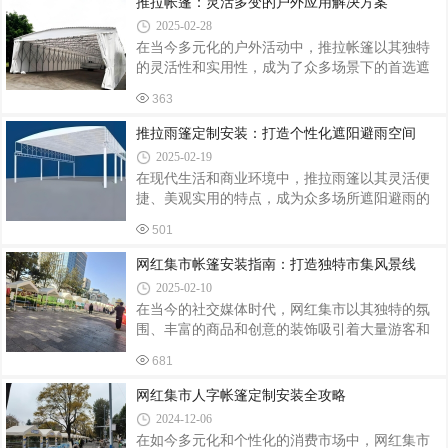
推拉帐篷：灵活多变的户外应用解决方案
和预期效果。比如，是用于户外餐饮还是露营
能满足特定场景需求。材料选购：选用高质量的
2025-02-28
防水材料，如涂层尼龙或聚酯纤维，确保帐篷耐
在当今多元化的户外活动中，推拉帐篷以其独特
用且有效防水。同时，考虑环保要求，选择可持
的灵活性和实用性，成为了众多场景下的首选遮
续发展的材料。精细裁剪与缝制：根据设计图
阳避雨设备。无论是家庭休闲、商业活动，还是
纸，精细裁剪材料，并采用专业缝制技术，确保
363
工业、农业及公共设施的应用，推拉帐篷都以其
帐篷边缘光滑、缝合牢固，增强帐篷的整体强度
出色的性能和广泛的适用性赢得了用户的青睐。
推拉雨篷定制安装：打造个性化遮阳避雨空间
和美观度。组装与测试：将帐篷部件组装完成，
本文将深入探讨推拉帐篷在不同应用场景中的实
2025-02-19
际应用与优势。家庭休闲的理想选择对于热爱户
在现代生活和商业环境中，推拉雨篷以其灵活便
外生活的家庭而言，推拉帐篷无疑是露营、野
捷、美观实用的特点，成为众多场所遮阳避雨的
炊、家庭聚会等休闲活动的理想伴侣。它不仅能
理想选择。从户外餐厅、咖啡店到家庭露台、仓
够提供充足的遮阳避雨空间，让家庭成员在户外
501
库入口，推拉雨篷以其多样化的功能和个性化设
活动中免受恶劣天气的干扰，还能轻松折叠收
计，满足了不同场景下的需求。本文将深入探讨
网红集市帐篷安装指南：打造独特市集风景线
纳，便于携带和存放。无论是森林中的露营基地
推拉雨篷的定制安装过程，从需求分析到最终安
2025-02-10
装，为您全面解析如何打造一个既实用又美观的
在当今的社交媒体时代，网红集市以其独特的氛
个性化遮阳避雨空间。一、需求分析：定制推拉
围、丰富的商品和创意的装饰吸引着大量游客和
雨篷的起点定制推拉雨篷的第一步是进行需求分
网红打卡。其中，色彩缤纷、设计独特的帐篷成
析。这一过程包括以下几个关键方面：使用场
681
为网红集市不可或缺的一部分，它们不仅为商家
景：明确雨篷将安装在哪里，是用于商业用途还
提供了展示和销售的空间，还成为了集市上一道
网红集市人字帐篷定制安装全攻略
是家庭环境，是固定安装还是需要便于移动。
道亮丽的风景线。本文将详细介绍网红集市帐篷
2024-12-06
的安装步骤，帮助您轻松搭建出既美观又实用的
在如今多元化和个性化的消费市场中，网红集市