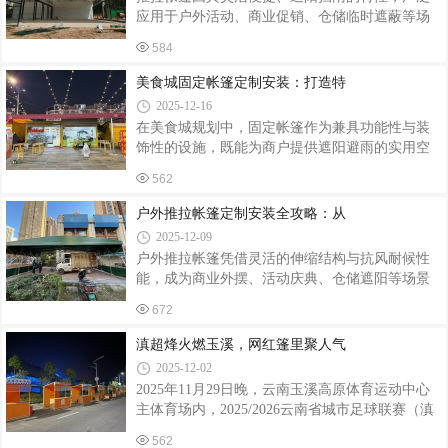
物流帐篷，会根据存储货物的类型、体积、重量
应用于户外活动、商业促销、仓储临时遮蔽等场
以及物流作业流程来定制尺寸、形状和结构。若
景。然而，安装不当不仅会影响帐篷的稳固性和
存储大型机械设备，帐篷需具备足够的空间高度
584
使用寿命，还可能带来安全隐患。以下从安装前
和承重能力；若用于电商分拣中心，帐篷内部布
准备、安装过程、使用后维护三方面，梳理关键
美食城固定帐篷定制安装：打造特
局会按照分拣流程进行规划，提高作业效率
注意事项。安装前准备：场地与工具是基础场地
2025-12-16
选择需谨慎安装前需确保场地平整坚实，避开松
在美食城规划中，固定帐篷作为兼具功能性与装
软土地、斜坡或排水不畅区域。若地面为水泥
饰性的设施，既能为商户提供遮阳避雨的实用空
地，需检查是否有裂缝或凸起，防止帐篷支架受
间，又能通过定制化设计营造独特氛围，成为吸
力不均导致变形；若为泥土地，建议铺设木板或
562
引客流的关键元素。以下从定制设计、材料选
地垫增加承重能力。例如，某户外展会因未检查
择、安装流程及维护要点四个维度，解析美食城
户外推拉帐篷定制安装全攻略：从
场地，帐篷安装在未夯实的泥土地上，遇雨后
固定帐篷的全流程解决方案。一、定制设计：融
2025-12-09
合功能与美学美食城帐篷需兼顾实用性与视觉吸
户外推拉帐篷凭借灵活的伸缩结构与抗风耐候性
引力。设计初期需明确使用场景：若用于烧烤
能，成为商业外摆、活动庆典、仓储遮阳等场景
区，需选择耐高温、易清洁的材质；若作为轻食
的首选解决方案。定制化安装需兼顾功能适配、
区，可侧重通透感设计，采用大面积透光面料或
672
结构安全与施工效率，以下从需求分析、设计定
开放式结构。色彩搭配需与美食城整体风格协
制、安装施工到验收维护四大环节，解析全流程
滇超烽火燃玉溪，网红篷里聚人气
调，例如现代简约风可选用纯色系（如米白、深
关键要点。一、需求精准定位：场景决定功能配
灰
2025-12-02
置定制前需明确三大核心参数：使用场景：商业
2025年11月29日晚，云南玉溪高原体育运动中心
外摆需考虑人流动线与品牌展示，选择带LOGO印
主体育场内，2025/2026云南省城市足球联赛（滇
刷的半透明篷布；仓储场景则需优先防水等级
超）揭幕战在此打响。这场覆盖全省16个州市的
≥IPX4的加厚PVC篷布，搭配防紫外线涂层延长使
562