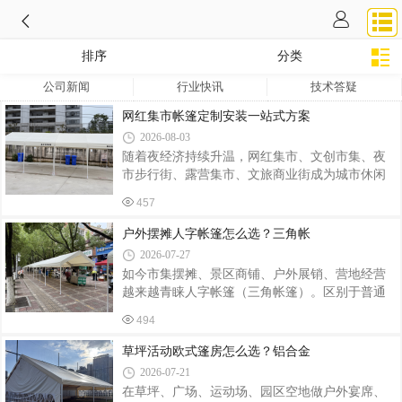
排序
分类
公司新闻
行业快讯
技术答疑
网红集市帐篷定制安装一站式方案
2026-08-03
随着夜经济持续升温，网红集市、文创市集、夜
市步行街、露营集市、文旅商业街成为城市休闲
消费新热点。特色摊位帐篷作为集市基础配套，
457
不再只满足遮风挡雨的基础需求，造型颜值、色
彩设计、结构稳固性、整体风格统一，直接决定
户外摆摊人字帐篷怎么选？三角帐
集市整体氛围感与游客打卡意愿。不少集市运营
2026-07-27
方、文旅投资商、商业街管理方纷纷寻找服务
如今市集摆摊、景区商铺、户外展销、营地经营
商，提供网红集市帐篷定制安装一体化服务。传
越来越青睐人字帐篷（三角帐篷）。区别于普通
统普通摆摊帐篷款式单一、外观同质化严重，骨
四角伸缩帐篷，人字三角帐篷造型美观、氛围感
架单薄，色彩杂乱，搭建之后集市视觉零散，很
494
强，兼具遮阳挡雨功能，凭借独特外观成为网红
难吸引客流。而网红集市专用定制帐篷，可以结
市集、餐饮摊位、文创小店热门选择。很多商户
草坪活动欧式篷房怎么选？铝合金
合街区定位、文旅主题进行个性化设计，统一
初次采购容易踩坑，本文结合落地经验，聊聊人
2026-07-21
字帐篷选型、定制与安装要点。人字三角帐篷依
在草坪、广场、运动场、园区空地做户外宴席、
靠 A 字型框架搭建，线条简约立体，支撑结构受