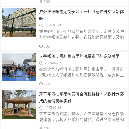
366
息。下面为大家介绍户外茅草亭四柱亭定制安装
理，温馨自然，需定期刷漆防潮；铝合金/钢结
的关键要点。精准定制，契合需求与环境定制茅
户外推拉帐篷定制安装：开启惬意户外空间新体
草亭四柱亭前，需明确其使用场景与功能需求。
验
若是放置在庭院，可设计得较为精致小巧，与周
2025-07-29
边花草景观相融合；若用于公园、景区等公共场
在户外打造一个舒适的多功能空间，定制安装户
所，则要考虑到人流量，适当增大尺寸，保证足
外推拉帐篷是绝佳选择。它既能遮风挡雨，又能
够的容纳空间。同时，要结合当地的气候条件和
根据需求灵活调整空间大小，为户外活动增添无
建筑风格来确定亭子的样式。在多雨地区，可适
385
限可能。定制：契合个性与需求定制户外推拉帐
当增加亭顶的坡度，利于排水；在古建筑周
篷，首先要明确使用场景和需求。如果是用于商
人字帐篷：网红集市里的流量密码与定制美学
业街的户外餐饮区，帐篷需具备较大的遮阳面积
2025-07-22
和良好的通风性，可选用透明或半透明的顶棚材
在烟火气与潮流感交织的网红集市里，一顶顶造
料，在遮阳的同时让顾客享受自然光线；若是家
型独特的人字帐篷如雨后春笋般涌现，成为摊主
庭庭院休闲区，可注重帐篷的装饰性，选择与庭
们吸引客流、打造品牌记忆点的秘密武器。从创
院风格相匹配的颜色和图案，还可添加纱窗等设
372
意市集到夜经济街区，定制化人字帐篷正以实用
计，防止蚊虫侵扰。材质的选择也至关重要。框
性与艺术性的完美融合，重新定义户外商业空间
茅草亭四柱亭定制安装全流程解析：从设计到落
架材质常见的有铝合金和镀锌钢管，铝合金
的美学标准。定制化：从功能到风格的全面升级
成的自然美学实践
传统帐篷的单一形态已无法满足年轻化消费场景
2025-07-15
的需求。如今的人字帐篷定制服务，正通过模块
茅草亭作为庭院、景区、农庄等场景的标志性景
化设计实现千帐千面：可调节的坡度与高度适配
观建筑，以其天然质朴的材质、通透的空间感和
不同场地条件，透明PVC窗与LED灯带组合营造
遮阳避雨的实用功能，成为现代人亲近自然的热
梦幻光影，甚至融入AR互动屏等科技元素，让帐
554