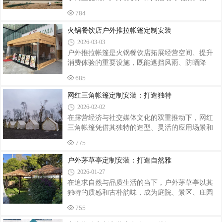
33m、46m 等规格，也可按需定制异形尺寸，确保
而，安装过程中的细节处理直接影响帐篷的稳定
空间利用率最大化；材质选择直接决定帐篷耐用
784
性、使用寿命及使用安全。以下从选址、组装、
性，顶布优选防水防晒的牛津布或涂银阻燃布，
固定、检查四个环节梳理关键注意事项。一、选
火锅餐饮店户外推拉帐篷定制安装
适配户外阴晴雨雪天气，支架选用加厚镀锌钢
址：避开隐患，确保基础稳固安装前需对场地进
2026-03-03
行全面评估。首先，避开低洼积水区、斜坡或松
户外推拉帐篷是火锅餐饮店拓展经营空间、提升
软土地，防止雨水倒灌或地基下沉导致帐篷倾
消费体验的重要设施，既能遮挡风雨、防晒降
斜。若必须在软土地面安装，需铺设厚度≥5cm的
温，又能营造特色户外用餐氛围。因其适配火锅
木板或钢板作为承重基座，分散压力。其次，远
685
餐饮的特殊需求，定制与安装需兼顾实用性、安
离树木、电线杆等可能因大风倾倒的物体，保持
全性和适配性，重点把控以下关键环节，确保帐
网红三角帐篷定制安装：打造独特
至少3米的安全距离。此外，避开火源、化学污
篷耐用、合规且贴合经营需求。定制环节需精准
2026-02-02
适配火锅餐饮场景，避免盲目跟风。首先要结合
在露营经济与社交媒体文化的双重推动下，网红
门店户外场地尺寸，确定帐篷的宽度、长度和高
三角帐篷凭借其独特的造型、灵活的应用场景和
度，预留足够的用餐空间和通道，同时兼顾推拉
定制化服务，成为景区、民宿、餐饮及家庭用户
灵活性，确保不占用消防通道、不影响行人通
775
打造差异化户外空间的热门选择。其安装过程融
行。材质选择是核心，优先选用0.55mm厚PVC刀
合了结构力学与美学设计，需兼顾稳固性、功能
户外茅草亭定制安装：打造自然雅
刮布，表面涂覆纳米氟碳树脂，具备防油污、防
性与视觉效果。一、定制设计：从需求到方案的
水
2026-01-27
精准转化网红三角帐篷的定制需以用户场景为核
在追求自然与品质生活的当下，户外茅草亭以其
心。例如，景区露营基地需考虑帐篷的抗风等级
独特的质感和古朴韵味，成为庭院、景区、庄园
（通常需达到8级以上）和防水性能（外帐防水指
等场所的热门装饰元素。从定制设计到安装落
数需≥3000MM），同时通过异形结构或灯光系统
755
成，每一个环节都蕴含着对自然美学的诠释与工
增强夜间景观效果；餐饮类帐篷则需优化通风设