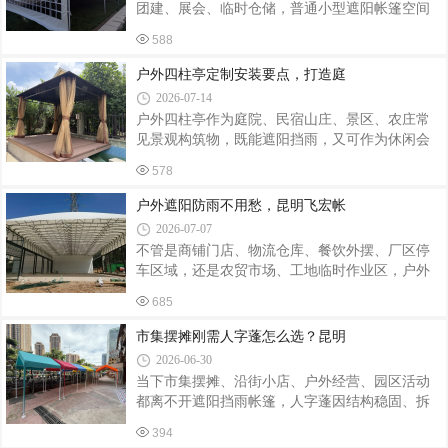
团建、展会、临时仓储，普通小型遮阳帐篷空间
力均衡。合理设计的三角帐篷抗风性能优于简易
狭小、抗风性差，很难满足多人长期使用需求。
雨棚，适用于商业街户外摊位、后备箱市集、露
588
图中人字顶欧式铝合金篷房凭借通透拱形观景
营基地、临时活动接待点。面料、框架尺寸、印
窗、稳固铝合金框架、可快速拆装的模块化结
户外四柱亭定制安装要点，打造庭
刷图案均可个性化定制，不管是奶茶小吃摊
构，成为当下户外临时空间主流选择。本文从定
2026-07-14
制需求、材质选型、上门安装、售后保障完整讲
户外四柱亭作为庭院、民宿山庄、景区、农庄常
解，给有篷房搭建需求的客户完整参考。一、什
见景观构筑物，既能遮阳挡雨，又可作为休闲会
么是人字顶欧式铝合金篷房？这款篷房属于装配
客、品茶休憩区域。想要成品美观稳固、经久耐
式模块化户外篷房，区别于普通钢管帐篷：主体
578
用，前期定制选型与现场安装环节都不容忽视。
框架：6061-T6 航空级铝合金型材，重量轻、强度
在定制前期，应当结合场地环境确定基础方案。
户外遮阳防雨不用愁，昆明飞宏帐
高、防锈耐腐蚀，户外长期使用不易变形生锈
首先实地勘测摆放区域，丈量可用空间，合理规
2026-07-07
划四柱亭长宽尺寸，避免尺寸过大挤占通行区
不管是商铺门店、物流仓库、餐饮外摆、厂区停
域，或是规格偏小达不到使用需求。同时根据整
车区域，还是农贸市场、工地临时作业区，户外
体装修风格挑选材质，常见材质包含铝合金、防
空间都常会面临日晒、淋雨的困扰。传统固定遮
腐木、钢结构、水泥预制构件等。户外露天环境
685
阳棚拆装麻烦、占用空间大，想要灵活调整遮蔽
常年经受日晒雨淋，南方多雨区域优先考虑防
范围，电动推拉雨棚成为不少商户、工厂的优选
市集摆摊刚需人字蓬怎么选？昆明
锈、防开裂材质；紫外线较强区域，建议选用抗
产品，本地采购可以找昆明飞宏帐篷厂。昆明飞
2026-06-30
宏帐篷厂是本地深耕帐篷、推拉雨棚定制生产的
当下市集摆摊、沿街小店、户外经营、园区活动
实体厂家，主营各类手动、电动推拉雨棚，同时
都离不开遮阳挡雨帐篷，人字蓬因结构稳固、拆
配套各类常规户外帐篷制作，适配云南本地多变
装方便、空间开阔，成为很多商户的首选。不少
的气候环境，面向昆明及周边城市商户、工厂、
394
昆明摆摊创业者、商铺经营者想找能按需定制、