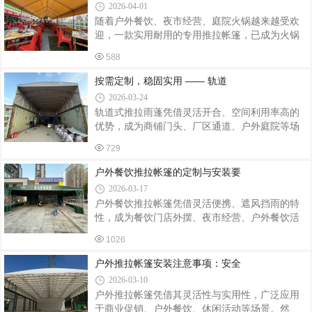
2026-04-01
注意事项，为相关从业者及使用者提供参考。安
随着户外餐饮、夜市经营、庭院火锅越来越受欢
装前准备，做好场地与产品核查。首先勘察安装
迎，一款实用耐用的专用推拉帐篷，已成为火锅
场地，清理杂物、尖锐石块等障碍物，确保场地
店提升经营空间、延长营业时长的关键装备。专
平整、坚实，避免地面凹凸不平导致帐篷受力不
588
为火锅餐饮场景定制的户外推拉帐篷，兼具遮
均。同时核对定制帐篷的尺寸、材质与设计要求
阳、防雨、防风、灵活伸缩等特点，既能拓展用
按需定制，稳固实用 —— 轨道
一致，检查帐篷布料、支架、连接件等配件
餐区域，又能打造舒适的就餐氛围，深受餐饮经
2026-03-24
营者青睐。火锅餐饮专用推拉帐篷，在设计上充
轨道式推拉雨蓬凭借灵活开合、空间利用率高的
分贴合经营需求。整体采用加粗加厚钢结构框
优势，成为商铺门头、厂区通道、户外庭院等场
架，稳固抗风、承重性强，即便遇到风雨天气也
景的常用遮阳遮雨设施，其定制安装的核心在于
能安心使用。篷布选用加厚防水防晒材质，耐脏
729
贴合使用场景与实际需求，兼顾结构稳固、尺寸
易清洁，可有效抵御日晒雨淋，适配四季经营。
精准与安装规范，才能让雨蓬发挥长效使用价
户外餐饮推拉帐篷的定制与安装要
帐篷内部空间开阔，无多余立柱遮挡，方便摆放
值，适配多元户外场景的遮护需求。精准定制是
2026-03-17
轨道式推拉雨蓬适配场景的关键。定制前需根据
户外餐饮推拉帐篷凭借灵活便携、遮风挡雨的特
使用区域的实际尺寸、使用需求确定雨蓬规格，
性，成为餐饮门店外摆、夜市经营、户外餐饮活
商铺门头需匹配门面宽度与挑出长度，厂区通道
动的核心配套设施，其定制与安装需兼顾餐饮场
则要兼顾车辆通行高度与宽度，户外庭院可根据
1026
景的实用性、安全性与美观性，适配不同经营需
休闲区域布局定制异形尺寸。材质选择需结合使
求与场地条件，打造合规又实用的户外餐饮空
户外推拉帐篷安装注意事项：安全
用环境，户外露天场景优先选用抗紫外线、耐
间，以下为核心定制安装要点。定制设计以餐饮
2026-03-10
场景适配为核心，兼顾功能性与个性化。尺寸定
户外推拉帐篷凭借其灵活性与实用性，广泛应用
制需结合外摆场地大小与经营需求，常规涵盖
于商业促销、户外餐饮、休闲活动等场景。然