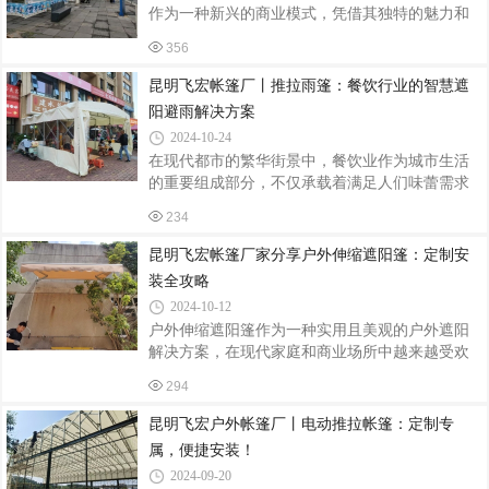
市集帐篷。一、准备工作选址规划：根据集市的
作为一种新兴的商业模式，凭借其独特的魅力和
整体布局和人流走向，选择合适的地点安装帐
丰富的活动内容，吸引了大量年轻消费者和游客
篷。确保帐篷位置平整、稳固，远离潜在的安全
356
的目光。而作为集市中的重要组成部分，人字帐
隐患。材料准备：检查帐篷套件是否完整，包括
篷不仅提供了遮阳避雨的功能，更以其独特的设
昆明飞宏帐篷厂丨推拉雨篷：餐饮行业的智慧遮
帐篷主体、支架、固定绳、地钉等。确保所有
计和定制化的特点，成为了集市中的一道亮丽风
阳避雨解决方案
景线。本文将详细介绍网红集市人字帐篷的定制
2024-10-24
与安装过程，帮助您打造别具一格的集市空间。
在现代都市的繁华街景中，餐饮业作为城市生活
一、定制前的准备需求分析首先，需要明确帐篷
的重要组成部分，不仅承载着满足人们味蕾需求
的使用场景、预期效果以及预算范围。集市活动
的责任，更成为了社交、休闲与文化交流的场
的类型、参与人数、持续时间等因素都会影响到
234
所。然而，多变的天气常常给露天或半露天餐饮
帐篷的规格、材质和设计风格。设计规划根
经营带来挑战，如何有效应对风雨、阳光等自然
昆明飞宏帐篷厂家分享户外伸缩遮阳篷：定制安
因素，为顾客提供一个舒适宜人的就餐环境，成
装全攻略
为餐饮业主们亟需解决的问题。在此背景下，推
2024-10-12
拉雨篷以其灵活便捷、实用耐用的特点，逐渐成
户外伸缩遮阳篷作为一种实用且美观的户外遮阳
为餐饮行业的优选遮阳避雨解决方案。一、灵活
解决方案，在现代家庭和商业场所中越来越受欢
多变，适应性强推拉雨篷的设计巧妙之处在于其
迎。它们不仅能够提供有效的遮阳效果，还能增
可伸缩、可移动的特性。无论是突如其来的夏日
294
添户外空间的舒适度和美观度。然而，为了确保
暴雨，还是春日里偶尔飘洒的细雨，只需轻轻
遮阳篷的性能和安全性，定制安装过程至关重
昆明飞宏户外帐篷厂丨电动推拉帐篷：定制专
要。本文将详细介绍户外伸缩遮阳篷的定制安装
属，便捷安装！
步骤，帮助您打造一个理想的户外遮阳环境。
2024-09-20
一、了解需求与选择材质明确需求：遮阳面积：