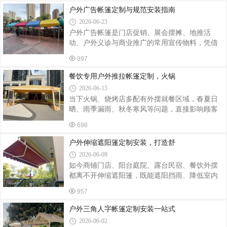
工地提供定制、安装一体化服务。电动推拉雨棚
包安装的本地帐篷工厂，今天带大家实拍人字蓬
户外广告帐篷定制与规范安装指南
相比传统固定棚体优势突出，依靠电动控制
落地效果，分享靠谱定制选择 —— 昆明飞宏帐篷
2026-06-23
厂。一、人字蓬适配多类经营场景，实用性拉满
户外广告帐篷是门店促销、展会摆摊、地推活
人字蓬之所以广受摆摊商户喜爱，核心是结构优
动、户外义诊与商业推广的常用宣传物料，凭借
势适配户外经营需求：空间宽敞不压抑：人字顶
便携性强、性价比高、曝光度广的优势，成为企
斜向排水，篷下无遮挡立柱，摆摊摆放货架、桌
897
业线下品牌引流的核心载体。广告帐篷的定制质
椅、货品都有充足空间，小吃摊、服装市集、生
量与安装规范性，直接影响户外使用安全性与品
餐饮专用户外推拉帐篷定制，火锅
鲜摊位都适用；防雨防晒性能出色：倾斜
牌展示质感。优质的定制设计搭配标准安装工
2026-06-15
艺，既能保障帐篷防风防雨、稳固耐用，又能最
当下火锅、烧烤店多配有外摆就餐区域，春夏日
大化发挥户外宣传价值。精准定制是打造高品质
晒、雨季漏雨、秋冬寒风等问题，直接影响顾客
广告帐篷的基础。在定制前期，需结合使用场景
用餐体验，也制约门店客流。传统固定遮阳棚空
确定帐篷规格，常见的2×2米、3×3米、3×4.5米等
698
间无法灵活调整，普通简易帐篷耐用性差，难以
尺寸，适配不同场地空间与活动规模。材质选择
适配餐饮高频使用场景，餐饮专用户外推拉伸缩
户外伸缩遮阳篷定制安装，打造舒
尤为关键，户外推广优先选用加厚牛津布、
帐篷成为众多火锅烧烤门店的首选，支持全尺
2026-06-09
寸、款式个性化定制，一站式解决门店外摆经营
如今商铺门店、阳台庭院、露台民宿、餐饮外摆
难题。餐饮经营对帐篷的实用性、耐用性要求远
都离不开伸缩遮阳篷，既能遮阳挡雨、降低室内
高于普通家用帐篷。火锅烧烤环境油烟大、炭火
温度，又能美化外立面，拓展实用户外区域。专
温度高，同时户外长期经受日晒雨淋，普通薄款
957
业定制安装伸缩遮阳篷，可适配不同场地尺寸、
篷布极易褪色、破损、渗水。我们专为餐饮门店
风格需求，一站式解决户外遮阳难题。市面上成
户外三角人字帐篷定制安装一站式
定制推拉帐篷，篷布选用加厚 PVC 涂油阻燃面
品遮阳篷尺寸单一，很多门店、庭院存在异形墙
2026-06-02
面、窄门头、超大外摆等特殊工况，统一规格产