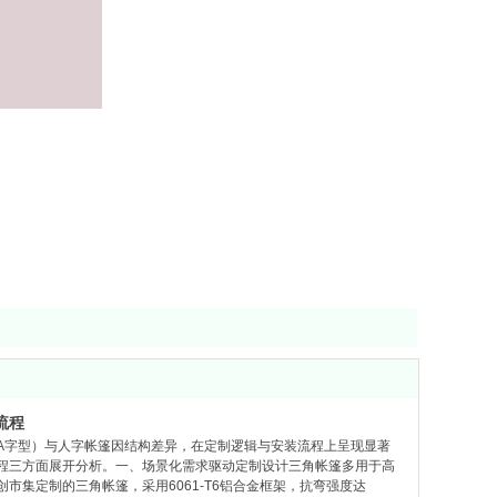
流程
A字型）与人字帐篷因结构差异，在定制逻辑与安装流程上呈现显著
程三方面展开分析。一、场景化需求驱动定制设计三角帐篷多用于高
市集定制的三角帐篷，采用6061-T6铝合金框架，抗弯强度达