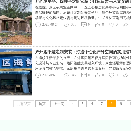
户外茅草亭、四柱亭定制安装：打造自然与人文交融
在庭院、景区或商业空间中，一座匠心独运的茅草亭或四柱亭
自然野趣的氛围。从设计定制到安装落地，每个环节都需兼顾
场景与文化风格定位需与周边环境协调。中式园林宜选用飞檐
选择简约几何造型的茅草亭，以钢结构为骨架，搭配天然茅草
2025-09-24
661
0
0
0
庭院休闲亭直径建议3-4米，确保6-8人舒适围坐；
户外遮阳篷定制安装：打造个性化户外空间的实用指
在追求生活品质的今天，户外遮阳篷不仅是遮阳挡雨的功能性
化设计与专业安装，遮阳篷能完美融入环境，为生活增添舒适
用场景与核心需求。家庭用户需考虑遮阳面积、光照角度及家庭
质，既能过滤紫外线，又能保持光线柔和；若为庭院烧烤区设计
2025-09-10
845
0
0
0
活动不受影响。商业场所如咖啡馆外摆区，可定制带
共有35页
首页
上一页
4
5
6
7
8
9