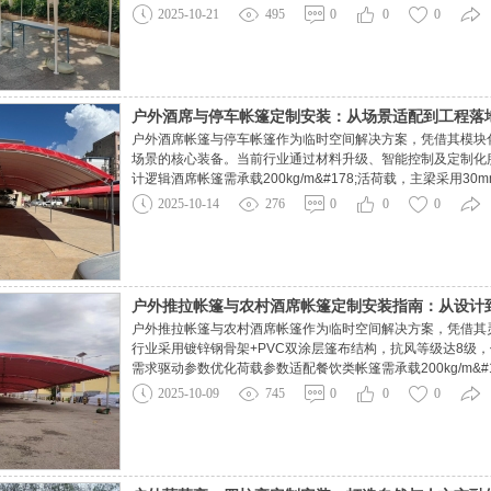
320MPa，配合加厚PVC涂层布（防水等级IPX5），在8级
2025-10-21
495
0
0
0
备，满足摊主陈列需求。人字帐篷则侧重空间利用率与商业展
户外酒席与停车帐篷定制安装：从场景适配到工程落
户外酒席帐篷与停车帐篷作为临时空间解决方案，凭借其模块
场景的核心装备。当前行业通过材料升级、智能控制及定制化
计逻辑酒席帐篷需承载200kg/m&#178;活荷载，主梁采用3
3000MM，可应对暴雨级降水。某四川厂商的定制产品通过
2025-10-14
276
0
0
0
席室内温度提升5℃。停车帐篷则侧重承重与耐久性，立柱选
户外推拉帐篷与农村酒席帐篷定制安装指南：从设计
户外推拉帐篷与农村酒席帐篷作为临时空间解决方案，凭借其
行业采用镀锌钢骨架+PVC双涂层篷布结构，抗风等级达8级
需求驱动参数优化荷载参数适配餐饮类帐篷需承载200kg/m&#
500kg/m&#178;堆码强度，立柱选用双层12号槽钢。例
2025-10-09
745
0
0
0
3.5m，较传统设计节省钢材18%。智能系统集成电动推拉系