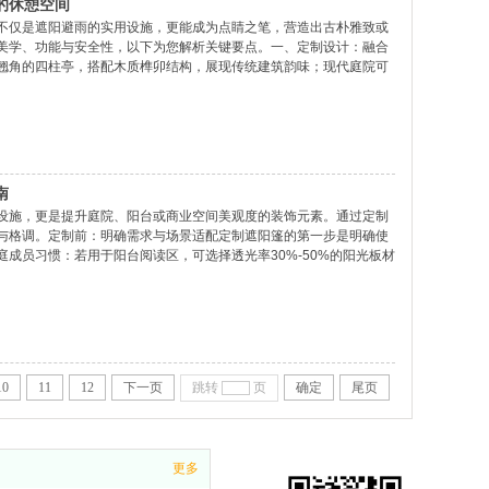
的休憩空间
不仅是遮阳避雨的实用设施，更能成为点睛之笔，营造出古朴雅致或
美学、功能与安全性，以下为您解析关键要点。一、定制设计：融合
翘角的四柱亭，搭配木质榫卯结构，展现传统建筑韵味；现代庭院可
或仿生材料，营造自然与工业风的碰撞。尺寸规划要依据使用场景：
南
设施，更是提升庭院、阳台或商业空间美观度的装饰元素。通过定制
与格调。定制前：明确需求与场景适配定制遮阳篷的第一步是明确使
成员习惯：若用于阳台阅读区，可选择透光率30%-50%的阳光板材
，则需选择防水等级达IPX4以上的PVC涂层帆布，确保突遇小雨时
10
11
12
下一页
跳转
页
确定
尾页
更多