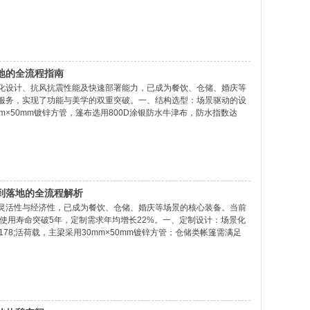
风速下仍保持结构稳定。设计上增设360°环形储物袋，可承载50kg设
示
地的全流程指南
化设计、抗风抗震性能及快速部署能力，已成为餐饮、仓储、婚庆等
服务，实现了功能与美学的双重突破。一、结构选型：场景驱动的设
0mm×50mm镀锌方管，篷布选用800D涂银防水牛津布，防水指数达
加装双层中空玻璃视窗，在保证透光率的同时提升保温性能，使冬季宴
到落地的全流程解析
灵活性与经济性，已成为餐饮、仓储、婚庆等场景的核心装备。当前
，使用寿命突破5年，定制需求年均增长22%。一、定制设计：场景化
178;活荷载，主梁采用30mm×50mm镀锌方管；仓储类帐篷需满足
如，某物流中心定制的10m×30m推拉棚，通过有限元分析优化立柱间距至
统配