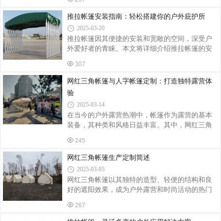
的设计，深受人们喜爱。而定制安装，更是满足
安全绳、梯架。核心材料：铝合金支架、抗紫外
了不同场所和个人的个性化需求。定制四柱亭，
推拉帐篷安装指南：轻松搭建你的户外庇护所
线篷布、膨胀螺栓、密封胶条。辅助耗
从选材到设计，都可根据客户需求进行个性化调
2025-03-20
整。优质的防腐木或金属框架，搭配天然的茅草
推拉帐篷因其便捷的安装和宽敞的空间，深受户
屋顶，既保证了亭子的耐用性，又增添了自然美
外爱好者的青睐。本文将详细介绍推拉帐篷的安
感。设计上，可根据场地大小、环境氛围和客户
装流程，帮助你轻松搭建属于自己的户外庇护
需求，进行形状、尺寸和装饰的定制，确保亭子
307
所。一、准备工作选择合适的营地：选择平坦、
与周围环境和谐相融。安装过程中，专业团队会
排水良好的地面，远离危险区域，如悬崖、落石
网红三角帐篷与人字帐篷定制：打造独特露营体
根据现场实际情况，进行精确测量和定位，
等。清理地面上的碎石、树枝等尖锐物品，避免
验
损坏帐篷底部。检查配件：打开包装，检查帐篷
2025-03-14
主体、支架、地钉、风绳等配件是否齐全，并确
在当今的户外露营热潮中，帐篷作为露营的基本
认无损坏。阅读说明书：不同品牌的推拉帐篷结
装备，其种类和风格日益丰富。其中，网红三角
构可能略有不同，建议仔细阅读说明书，了解具
帐篷和人字帐篷因其独特的设计和实用性，成为
体安装步骤和注意事项。二、安装步骤铺设地
245
了众多露营爱好者的首选。本文将介绍这两种帐
布：将地布平铺在清理好的地面上，地布可以有
篷的特点以及定制流程，帮助您打造独特的露营
网红三角帐篷生产定制简述
体验。网红三角帐篷：时尚与实用并存网红三角
2025-03-05
帐篷以其独特的三角形设计和时尚的外观，迅速
网红三角帐篷以其独特的造型、轻便的结构和良
在露营界走红。这种帐篷不仅美观大方，而且具
好的遮阳效果，成为户外露营和时尚活动的热门
有出色的稳定性和抗风性能，非常适合户外露
选择。以下是网红三角帐篷的生产定制流程：设
营、烧烤、餐饮等多种场景。三角帐篷的定制流
267
计定制：根据客户需求，设计师定制帐篷的图
程相对简单。首先，您需要确定帐篷的使用场景
案、颜色及尺寸，确保帐篷既符合潮流趋势，又