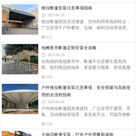
动好帮手在商业领域，推拉帐篷是各类促销活动
触碰屋檐、晾衣架等障碍物；排水设计：若安装
的常客。商场、超市举办户外促销时，推拉帐篷
推拉帐篷安装注意事项指南
于斜坡屋顶，需确保篷体倾斜角度≥5°，
能迅速搭建起一个展示和销售的空间。它不仅可
2025-06-18
以为商品遮风挡雨、阻挡阳光直射，保护商品不
推拉帐篷因其灵活便捷、空间利用率高的特点，
受损坏，还能通过醒目的外观设计和品牌标识展
广泛应用于户外餐饮、仓储、临时活动等场景。
示，吸引顾客的注意力。在夜市、集市等场所，
但若安装不当，可能导致结构不稳、使用寿命缩
摊主们也热衷于使用推拉帐篷。它搭建快速，能
512
短甚至安全隐患。以下从安装前准备、操作规
根据摊位大小和经营需求自由调整空间，为摊主
范、安全维护三方面梳理关键注意事项，助力用
地摊夜市帐篷定制安装全攻略
和顾客提供一个相对舒适、稳定的交易环境
户高效完成安装并保障长期使用。一、安装前准
2025-06-10
备：场地与工具检查场地评估地面平整度：优先
在热闹的地毯夜市中，帐篷不仅是摊主遮风挡
选择硬化地面（如水泥、地砖），避免土质松软
雨、陈列商品的场所，更是吸引顾客、营造氛围
或坑洼处，防止帐篷倾斜或支架下沉。若必须在
的关键元素。定制安装合适的帐篷，能为夜市经
草地或沙地安装，需额外加固地钉或铺设承重
584
营带来诸多便利。定制要点尺寸适配定制帐篷
板。空间预留：确保帐篷展开后四周无障碍物
前，摊主需精确测量摊位面积。考虑商品展示、
户外推拉帐篷安装注意事项：安全搭建与高效使
（如树木、电线），顶部距离建筑物至少1米，避
顾客活动空间及通道预留，确保帐篷尺寸恰到好
免
用的全流程指南
处。若经营地毯，要为地毯的铺开展示留足空
2025-06-04
间，同时方便顾客近距离挑选。比如，小型地毯
户外推拉帐篷因其便捷性，广泛应用于露营、市
摊位可定制3米×3米的帐篷，既能展示多种地毯，
集、活动展销等场景。若安装不当，可能导致帐
又不会过于拥挤。材质选择帐篷材质直接影响其
篷结构不稳、防水失效，甚至引发坍塌风险。以
耐用性和实用性。面料方面，牛津布防水耐磨、
534
下从安装前准备、搭建流程、安全防护及使用维
价格适中，适合多数夜市环境；PVC涂层布防水
护四个方面，梳理帐篷安装的核心注意事项。
性
火锅店帐篷安装：打造户外用餐新体验