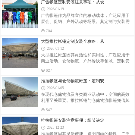
艺的考究。定制设计：融合环境与功能户外茅草
广告帐篷定制安装注意事项：从设
计，采用双层结构配合可调节纱窗，兼顾防
亭的定制需以场地特性为出发点。首先，要考量
2026-01-19
安装位置的朝向、光照和周边景观。若位于庭院
广告帐篷作为品牌宣传的移动载体，广泛应用于
中央，可设计为六角或八角亭，成为视觉焦点；
展会、促销、户外活动等场景。其定制与安装需
若依傍池塘或花园，则以四角亭搭配开放式结
兼顾安全性、实用性与视觉效果，稍有不慎便可
构，让自然景色与亭内空间无缝衔接。其次，功
704
能影响使用体验甚至引发安全隐患。以下从定制
能需求是设计的核心。若用于休闲品茶，需预留
设计、材料选择、安装规范三个维度梳理关键注
大型推拉帐篷定制安装全攻略：从
足够空间放置桌椅，并考虑遮阳与通风；若作为
意事项，助您打造高效、耐用的品牌展示空间。
2026-01-12
一、定制设计：精准匹配需求与场景尺寸与结构
大型推拉帐篷因其灵活性和实用性，广泛应用于
适配根据使用场景确定帐篷尺寸，如展会活动建
商业活动、仓储物流、户外餐饮等领域。定制安
议选择3m×3m或3m×6m标准规格，便于快速搭建
装需兼顾结构安全、功能适配与施工规范，以下
且符合场地规划；户外长期使用需考虑抗风性，
627
从设计、选材、安装、验收四个维度解析关键要
可选择带斜撑的六角形结构。设计时需预留活动
点。一、个性化设计：精准匹配场景需求定制前
推拉帐篷与仓储物流帐篷：定制安
空间，避免遮挡视线或影响人员通行。品牌
需明确使用场景与功能需求。例如，餐饮大排档
2026-01-05
需预留通风口与照明线路；物流仓库需设计防雨
在现代仓储物流及各类商业活动中，空间的高效
檐与承重支架；体育场馆需考虑抗风等级与伸缩
利用至关重要。推拉帐篷与仓储物流帐篷凭借其
轨道。成都鑫奇达建材有限公司通过3D建模技
灵活性与实用性，成为众多企业的理想选择。而
术，可模拟不同天气条件下的帐篷状态，优化排
547
定制安装服务，则能进一步贴合实际需求，实现
水坡度与抗风结构。某体育中心项目通过增加剪
空间利用的最大化。精准定制：贴合多元需求每
推拉帐篷安装注意事项：细节决定
刀架数量，使帐篷抗风能力提升至12级，成功
个企业的仓储物流场景和活动需求都各不相同，
2025-12-23
因此帐篷的定制化设计显得尤为关键。对于仓储
推拉帐篷因其灵活便捷、遮阳挡雨的特性，广泛