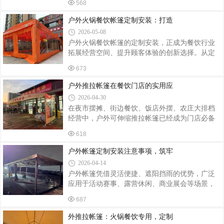
虫，不惧日晒雨淋，不易开裂变形，适配云南多
568
凭借造型美观、稳固耐用、遮阳防雨、适配商业
雨、紫外线强的气候环境。相比传统实木地板，
氛围等优势，成为各大购物中心、商业广场、商
户外火锅餐饮帐篷定制安装：打造
塑木免油漆、免养护，后期几乎零维护成本，防
业街标配户外配套设施。商场固定帐篷采用钢结
2026-05-08
构框架搭配加厚阻燃篷布，整体结构稳固抗风，
户外火锅餐饮帐篷的定制安装，正成为餐饮行业
可适应常年户外暴晒、风雨侵袭等环境。主体框
拓展经营空间、提升顾客体验的创新选择。从定
架选用优质镀锌钢管或铝合金材质，防锈防腐、
制设计到规范安装，需兼顾功能性、安全性与美
不易变形，使用寿命长；篷布选用高密度防晒面
673
观性，为顾客打造灵活舒适的户外用餐环境。定
料，隔热遮阳、防水防雨，同时具备抗老化、不
制设计：贴合需求，彰显特色户外火锅帐篷的定
户外推拉帐篷在餐饮门店的实用应
易褪色的特点，长期使用依旧外观整洁大气
制需以场地条件与经营需求为核心。例如，街角
2026-04-30
火锅店因户外空间不规则，可定制异形帐篷，通
在夜市摆摊、街边餐饮、饭店外摆、农庄大排档
过模块化拼接充分利用每一寸空间；若场地平坦
经营中，户外可伸缩推拉帐篷已经成为门店必备
开阔，则可选择标准长方形或方形帐篷，长度按
的配套设施。灵活开合、搭建便捷、空间利用率
需延伸，满足不同规模用餐需求。材质选择上，
618
高的特点，完美适配餐饮行业户外经营需求，有
框架需采用高强度铝合金，抗风能力达8级以上，
效拓宽营业面积，提升食客用餐体验。餐饮门店
户外帐篷定制安装注意事项，筑牢
确保在恶劣天气下稳定；篷布需选用防水、
使用推拉帐篷，首先能够拓展户外经营区域。很
2026-04-14
多室内店面空间有限，用餐高峰期座位紧张，加
户外帐篷凭借灵活便捷、遮阳挡雨的优势，广泛
装推拉帐篷后可打造露天就餐区，轻松增加多张
应用于活动赛事、露营休闲、商业展会等场景，
餐桌，承接更多客流，直接提升门店营业额。不
定制化帐篷更能适配不同场地需求。其安装质量
管是街边小吃店、烧烤大排档、奶茶冷饮店，还
687
直接关系到使用安全、使用寿命及使用体验，若
是农家菜馆、夜市餐饮，都能灵活适配。其次遮
安装不规范，易出现坍塌、漏雨、松动等隐患。
外推拉帐篷：火锅餐饮专用，定制
阳防雨效果突出，保障全天候经营。日常晴
结合户外实操经验，梳理户外帐篷定制安装核心