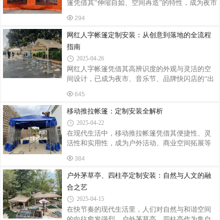
篷凭借其“伸缩自如、空间再造”的特性，成为夜市
管主梁；仓储帐篷需满足500kg/m²堆码强度，采用
大排档、主题餐厅、露营基地等场景的“标配神
双层12号槽钢立柱。某物流中心定制的10m×30m
294
器”。据统计，2024年餐饮行业外摆区域使用推拉
推拉棚，通过有限元分析优化立柱间距至3.5m，
帐篷的商户数量同比增长67%，带动相关产品市场
网红人字帐篷定制安装：从创意到落地的全流程
较传统设计节省钢材18%。2. 智
规模突破15亿元，其灵活性与实用性正重塑户外
指南
餐饮空间的价值逻辑。一、空间重构：从露天
2025-04-26
到“半室内”的体验升级推拉帐篷通过可伸缩结构实
网红人字帐篷凭借其高辨识度的外观与灵活的空
现空间利用率最大化。传统大排档受天气制约，
间设计，已成为夜市、音乐节、品牌快闪店的“出
雨季日均客流量下降40%，而采用推拉帐篷后，某
片神器”。从结构设计到场景适配，定制化服务正
海鲜烧烤店通过“晴天全开+雨天半封”模式，使外
645
推动这一品类向专业化、智能化升级。一、需求
摆区使用率提升至95%。其核
导向的定制设计定制流程始于场景化需求拆解。
移动推拉帐篷：定制安装全解析
针对餐饮类场景，需预留排烟管道接口及220V电
2025-04-22
源通道，某网红龙虾摊采用双层加高设计，顶部
在现代生活中，移动推拉帐篷凭借其便捷性、灵
增设LED灯带与排风扇，夜间客流量提升40%。若
活性和实用性，成为户外活动、商业空间拓展等
用于美妆快闪店，则需配置360°环形展示架与镜
场景中的热门选择。无论是举办露天宴会、搭建
面装饰板，某品牌通过定制化灯光系统，使产品
384
临时商铺，还是为停车场遮阳挡雨，定制一款合
陈列区照度达800lux，产品细节展示效果提升3
适的移动推拉帐篷并完成专业安装，都能让空间
户外茅草亭、四柱亭定制安装：自然与人文的融
倍。结构上，3×3米基础款可承载200k
利用更加高效。定制：精准匹配需求定制移动推
合之艺
拉帐篷的第一步是明确使用场景与需求。例如，
2025-04-15
若用于户外餐饮，需考虑帐篷的尺寸能否容纳桌
在快节奏的现代生活里，人们对自然与和谐空间
椅、是否具备防风防雨功能；若作为仓储用途，
的向往愈发强烈。户外茅草亭、四柱亭作为集自