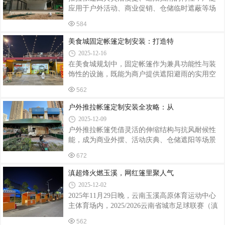
物流帐篷，会根据存储货物的类型、体积、重量
应用于户外活动、商业促销、仓储临时遮蔽等场
以及物流作业流程来定制尺寸、形状和结构。若
景。然而，安装不当不仅会影响帐篷的稳固性和
存储大型机械设备，帐篷需具备足够的空间高度
584
使用寿命，还可能带来安全隐患。以下从安装前
和承重能力；若用于电商分拣中心，帐篷内部布
准备、安装过程、使用后维护三方面，梳理关键
美食城固定帐篷定制安装：打造特
局会按照分拣流程进行规划，提高作业效率
注意事项。安装前准备：场地与工具是基础场地
2025-12-16
选择需谨慎安装前需确保场地平整坚实，避开松
在美食城规划中，固定帐篷作为兼具功能性与装
软土地、斜坡或排水不畅区域。若地面为水泥
饰性的设施，既能为商户提供遮阳避雨的实用空
地，需检查是否有裂缝或凸起，防止帐篷支架受
间，又能通过定制化设计营造独特氛围，成为吸
力不均导致变形；若为泥土地，建议铺设木板或
562
引客流的关键元素。以下从定制设计、材料选
地垫增加承重能力。例如，某户外展会因未检查
择、安装流程及维护要点四个维度，解析美食城
户外推拉帐篷定制安装全攻略：从
场地，帐篷安装在未夯实的泥土地上，遇雨后
固定帐篷的全流程解决方案。一、定制设计：融
2025-12-09
合功能与美学美食城帐篷需兼顾实用性与视觉吸
户外推拉帐篷凭借灵活的伸缩结构与抗风耐候性
引力。设计初期需明确使用场景：若用于烧烤
能，成为商业外摆、活动庆典、仓储遮阳等场景
区，需选择耐高温、易清洁的材质；若作为轻食
的首选解决方案。定制化安装需兼顾功能适配、
区，可侧重通透感设计，采用大面积透光面料或
672
结构安全与施工效率，以下从需求分析、设计定
开放式结构。色彩搭配需与美食城整体风格协
制、安装施工到验收维护四大环节，解析全流程
滇超烽火燃玉溪，网红篷里聚人气
调，例如现代简约风可选用纯色系（如米白、深
关键要点。一、需求精准定位：场景决定功能配
灰
2025-12-02
置定制前需明确三大核心参数：使用场景：商业
2025年11月29日晚，云南玉溪高原体育运动中心
外摆需考虑人流动线与品牌展示，选择带LOGO印
主体育场内，2025/2026云南省城市足球联赛（滇
刷的半透明篷布；仓储场景则需优先防水等级
超）揭幕战在此打响。这场覆盖全省16个州市的
≥IPX4的加厚PVC篷布，搭配防紫外线涂层延长使
562