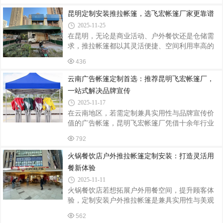
足球盛宴，不仅以玉溪队4比0完胜怒江队的精彩
用寿命。尺寸规格：根据场地边界测量数据，确
对决点燃绿茵激情，更以赛场周边昆明飞宏帐篷
昆明定制安装推拉帐篷，选飞宏帐篷厂家更靠谱
定帐篷展开长度（通常3-15米可调）、跨度（
厂定制的网红篷区，构建起“体育+文旅”的沉浸式
2025-11-25
体验空间，成为赛事之外的另一道风景线。定制
在昆明，无论是商业活动、户外餐饮还是仓储需
化篷区：赛事服务的“功能枢纽”作为滇超联赛玉溪
求，推拉帐篷都以其灵活便捷、空间利用率高的
赛点的配套服务商，昆明飞宏帐篷厂根据赛事需
特点成为热门选择。而在众多厂家中，昆明飞宏
求，在体育场外围规划了三大功能篷区：球迷服
436
帐篷厂凭借其专业实力与优质服务，成为定制安
务区采用12米跨度推拉篷，配备智能温控系统，
装推拉帐篷的优选。昆明飞宏帐篷厂是一家集设
云南广告帐篷定制首选：推荐昆明飞宏帐篷厂，
即便高原初冬的寒风中，球迷仍能
计、生产、批发、定制于一体的综合性厂家，深
一站式解决品牌宣传
耕行业多年，积累了丰富的经验。其产品种类丰
2025-11-17
富，涵盖救灾帐篷、广告帐篷、户外遮阳帐篷、
在云南地区，若需定制兼具实用性与品牌宣传价
推拉伸缩折叠篷等多种类型，能满足不同场景的
值的广告帐篷，昆明飞宏帐篷厂凭借十余年行业
多样化需求。对于定制推拉帐篷，飞宏帐篷厂展
深耕经验，成为企业、商家及活动主办方的信赖
现出强大的专业设计能力。他们深入了解客户需
792
之选。该厂集设计、生产、批发、定制于一体，
求，根据场地大小、使用功能、风格偏好等
提供从LOGO定制到全国发货的全流程服务，满足
火锅餐饮店户外推拉帐篷定制安装：打造灵活用
各类场景需求。专业定制设计，品牌元素精准呈
餐新体验
现飞宏帐篷厂拥有资深设计团队，可根据客户需
2025-11-11
求提供个性化定制方案。无论是企业LOGO、品牌
火锅餐饮店若想拓展户外用餐空间，提升顾客体
标语，还是活动主题图案，均可通过高清印刷或
验，定制安装户外推拉帐篷是兼具实用性与美观
刺绣工艺精准呈现。例如，某汽车品牌曾定制“星
性的优质选择。它不仅能灵活应对天气变化，还
空车旅帐篷”，以品牌主色调为基底，融入车灯造
562
能营造独特的用餐氛围，为店铺引流增收。定制
型LED灯带与透明顶棚投影功能，将品牌