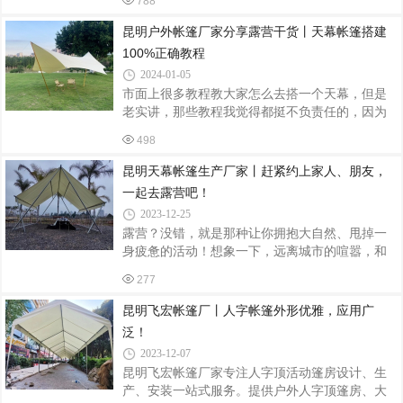
788
洁的月光下显得格外醒目。仿佛是一颗闪耀的星
示，正确安装帐篷的支柱。确保支柱垂直，且
星，引领着人们走向梦幻般的探险之旅。它静静
昆明户外帐篷厂家分享露营干货丨天幕帐篷搭建
地伫立在绿意盎然的草地上，与大自然融为一
100%正确教程
体，为露营者提供温馨的庇护所。天幕露营帐篷
2024-01-05
的设计简约而不失时尚感，采用高品质的材料制
市面上很多教程教大家怎么去搭一个天幕，但是
作而成，确保了帐篷的耐用性和实用性。同时，
老实讲，那些教程我觉得都挺不负责任的，因为
帐篷内部空间宽敞，足够容纳下所需的各种装备
大部分就是照着说明书直接念，并没有告诉大家
和生活用品，让露营者在享受大自然的同时，也
498
怎么去处理一些特殊状况，或者说一些很细节的
能享受到舒适的住宿体验。在帐篷内，温馨的
地方。所以今天呢，咱们昆明飞宏户外帐篷厂家
昆明天幕帐篷生产厂家丨赶紧约上家人、朋友，
就来教大家如何一步一步正确去搭一个天幕。可
一起去露营吧！
能看到这个标题的时候，很多朋友们都会嗤之以
2023-12-25
鼻：“天幕不就是一块布撑起来吗”那大家先不要想
露营？没错，就是那种让你拥抱大自然、甩掉一
的那么简单，因为如果天幕搭的不正确的话，遇
身疲惫的活动！想象一下，远离城市的喧嚣，和
到刮风下雨有可能天幕会被吹走、被雨水压塌，
家人、朋友一起在星空下、绿地上搭起帐篷，享
甚至可能会引发一些类似于火灾等等的一些灾
277
受那份宁静与自由。而说到露营必备，怎能不提
害。所以说，正确搭建天幕，我觉得是一
天幕帐篷呢？遮阳、挡雨，简直是户外小能手！
昆明飞宏帐篷厂丨人字帐篷外形优雅，应用广
而且舒适度也超级赞，让你在帐篷里也能享受到
泛！
家一般的温馨。天幕帐篷？没错，就是那种让你
2023-12-07
在户外也能拥有宽敞、舒适空间的帐篷！比传统
昆明飞宏帐篷厂家专注人字顶活动篷房设计、生
帐篷更注重舒适性和实用性，适合家庭或团队露
产、安装一站式服务。提供户外人字顶篷房、大
营使用。想象一下，在帐篷里或躺或坐，感受大