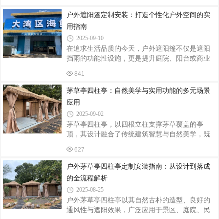
围。从设计定制到安装落地，每个环节都需兼顾
钢材18%。智能系统集成电动推拉系统配
美学、功能与安全性，以下为您解析关键要点。
户外遮阳篷定制安装：打造个性化户外空间的实
一、定制设计：融合场景与文化风格定位需与周
用指南
边环境协调。中式园林宜选用飞檐翘角的四柱
2025-09-10
亭，搭配木质榫卯结构，展现传统建筑韵味；现
在追求生活品质的今天，户外遮阳篷不仅是遮阳
代庭院可选择简约几何造型的茅草亭，以钢结构
挡雨的功能性设施，更是提升庭院、阳台或商业
为骨架，搭配天然茅草或仿生材料，营造自然与
空间美观度的装饰元素。通过定制化设计与专业
工业风的碰撞。尺寸规划要依据使用场景：庭院
841
安装，遮阳篷能完美融入环境，为生活增添舒适
休闲亭直径建议3-4米，确保6-8人舒适围坐；
与格调。定制前：明确需求与场景适配定制遮阳
茅草亭四柱亭：自然美学与实用功能的多元场景
篷的第一步是明确使用场景与核心需求。家庭用
应用
户需考虑遮阳面积、光照角度及家庭成员习惯：
2025-09-02
若用于阳台阅读区，可选择透光率30%-50%的阳
茅草亭四柱亭，以四根立柱支撑茅草覆盖的亭
光板材质，既能过滤紫外线，又能保持光线柔
顶，其设计融合了传统建筑智慧与自然美学，既
和；若为庭院烧烤区设计，则需选择防水等级达
保留了古朴的乡村韵味，又通过现代工艺提升了
IPX4以上的PVC涂层帆布，确保突遇小雨时活动
627
耐用性与适应性。从园林景观到休闲商业，从私
不受影响。商业场所如咖啡馆外摆区，可定制带
人庭院到公共空间，四柱茅草亭以灵活的布局和
户外茅草亭四柱亭定制安装指南：从设计到落成
独特的视觉效果，成为空间营造中的点睛之笔。
的全流程解析
以下从四大场景解析其应用价值。一、园林景
2025-08-25
观：自然与人文的诗意对话在古典园林或现代生
户外茅草亭四柱亭以其自然古朴的造型、良好的
态公园中，四柱茅草亭常作为“框景”元素，与山
通风性与遮阳效果，广泛应用于景区、庭院、民
水、植物形成呼应。其茅草顶的天然纹理与石