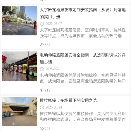
门选择。其中，四柱亭因结构简洁、比例协调，
篷本身成为打卡点。某手作品牌主理人透露：
适配中小型空间，定制需求尤为旺盛。本文从设
人字帐篷地摊夜市定制安装指南：从设计到落地
计、选材、施工到维护四大环节，拆解茅草亭四
的实用手册
柱亭的定制安装全流程。一、定制设计：功能与
2025-07-07
美学的平衡术四柱亭的定制需以场地条件与用户
人字帐篷因其搭建便捷、空间利用率高、抗风性
需求为核心，通过三维建模实现精准适配：空间
强等特点，成为地摊夜市、展会活动的热门选
规划：根据庭院面积确定亭体尺寸（常见规格为
择。然而，定制尺寸不符、安装不稳固、功能缺
3m×3m至5m×5m），确保柱间距不小于2.5米，避
557
失等问题常影响使用体验。本文从定制设计、材
免影响通行；若用于商业景区，需预留活动
料选择、安装步骤、维护管理四方面，梳理关键
电动伸缩遮阳篷安装全指南：从选型到调试的详
注意事项，助商家高效打造安全实用的夜间经营
细步骤
空间。一、定制设计：匹配场景需求与空间规划
2025-07-01
尺寸与形状定制摊位面积：根据商品类型确定帐
电动伸缩遮阳篷凭借其智能操控、空间灵活的特
篷尺寸。轻食摊位（如手冲咖啡、小吃）建议
点，成为阳台、庭院及商业场所遮阳防晒的热门
3m×3m（覆盖操作台+2人通行空间）；服饰/饰品
选择。然而，安装质量直接影响其使用寿命与安
摊位可扩展至4m×4m（预留展示架与试衣区）。
912
全性。本文从前期准备、安装流程到调试维护，
人字坡度：常规坡度为45°-60°（坡度越大排
系统梳理电动伸缩遮阳篷的安装要点，助您轻松
推拉帐篷：多场景下的实用之选
完成DIY或监督施工。一、安装前准备：选址、测
2025-06-24
量与工具清单选址原则承重结构：遮阳篷需固定
推拉帐篷以其便捷的推拉操作、灵活的空间利用
在混凝土墙面、钢结构梁或实心砖墙上，避免安
和多样的款式设计，在众多场景中发挥着重要作
装在石膏板、木质隔断等承重不足的表面；避障
用，成为人们应对不同需求的得力助手。商业活
空间：上方预留30cm以上净空，防止篷布收缩时
597