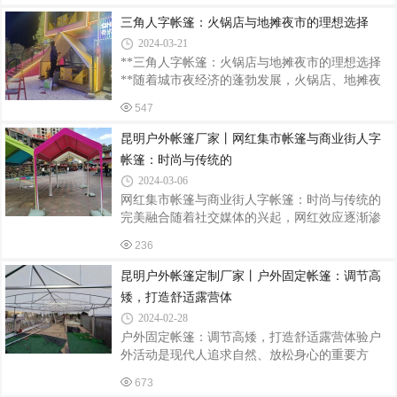
素，为客户量身打造一款独具特色的茅草亭。
计，为户外空间增添一份独特魅力。本文将为您
三角人字帐篷：火锅店与地摊夜市的理想选择
介绍伸缩遮阳篷的定制安装流程，帮助您打造专
2024-03-21
属的遮阳方案。一、需求分析在进行伸缩遮阳篷
**三角人字帐篷：火锅店与地摊夜市的理想选择
的定制安装前，首先需要进行需求分析。考虑户
**随着城市夜经济的蓬勃发展，火锅店、地摊夜
外空间的用途、尺寸、朝向等因素，确定所需的
市等休闲餐饮场所逐渐成为人们夜间娱乐的重要
遮阳篷尺寸、颜色、材质等。同时，了解遮阳篷
547
去处。而在这些场所中，一个既实用又美观的帐
的承重能力、防水性能等关键指标，确保定制的
篷不仅能提供舒适的用餐环境，还能成为吸引顾
昆明户外帐篷厂家丨网红集市帐篷与商业街人字
产品能够满足实际需求。二、选择遮阳篷品牌
客的一大亮点。今天，我们就来谈谈三角人字帐
帐篷：时尚与传统的
篷在这些场所中的独特应用。三角人字帐篷，顾
2024-03-06
名思义，是一种采用三角形人字结构设计的帐
网红集市帐篷与商业街人字帐篷：时尚与传统的
篷。这种帐篷结构稳固，抗风能力强，即使在恶
完美融合随着社交媒体的兴起，网红效应逐渐渗
劣的天气条件下也能保持良好的稳定性。同时，
透到我们生活的方方面面，其中，网红集市帐篷
其独特的造型使得帐篷本身就具有一定的观赏
236
与商业街人字帐篷便是这一趋势下的新兴产物。
性，能够为火锅店或地摊夜市增添不少魅力。在
它们不仅是商业活动的平台，更是城市文化与时
昆明户外帐篷定制厂家丨户外固定帐篷：调节高
尚生活的新名片。一、网红集市帐篷：时尚与潮
矮，打造舒适露营体
流的聚集地网红集市帐篷以其独特的外观和创意
2024-02-28
的设计，吸引了众多年轻人的目光。这些帐篷通
户外固定帐篷：调节高矮，打造舒适露营体验户
常采用鲜艳的颜色和个性化的图案，让人一眼就
外活动是现代人追求自然、放松身心的重要方
能感受到其时尚与潮流的气息。在集市上，你可
式。而户外帐篷作为露营的必备装备，其重要性
以看到各式各样的商品，从手工艺品到创意小
673
不言而喻。在户外活动中，一款好的帐篷不仅能
物，从美食到饮品，应有尽有。而这些帐篷也