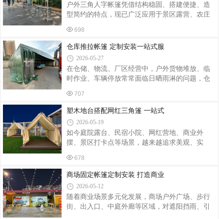
户外三角人字帐篷凭借结构稳固、搭建便捷、造
品无法贴合安装，还会出现漏水、支架不稳、开
型简约的特点，现已广泛应用于景区露营、农庄
合卡顿等问题。定制伸缩遮阳篷可根据实地长
民宿、户外餐饮、营地研学、园区休憩等多种场
宽、墙体承重、采光需求量身设计，从面料、骨
698
景。随着户外经济持续升温，标准化成品帐篷难
架、操控方式到外观配色均可自由选择，适配各
以满足场地尺寸、环境地貌、使用功能的差异化
仓库推拉帐篷 定制安装一站式服
类场景。遮阳篷核心分为骨架与防水面料两大
需求，个性化定制与专业落地安装成为行业主流
2026-05-27
选择。专业帐篷定制服务商依托成熟工艺与实地
在仓储、物流、厂区经营中，户外货物堆放、临
勘测经验，从方案设计到落地安装全流程跟进，
时作业、车辆停放常常面临日晒雨淋的问题，仓
为各类经营主体打造适配场地的人字三角帐篷。
库推拉帐篷凭借可移动、伸缩灵活、搭建便捷等
三角人字帐篷采用人字坡面结构，力学布局合
707
优势，成为众多企业的优选设施。结合场地实际
理，雨水积雪可沿坡面自然滑落，抗风防雨性能
需求进行定制化设计与规范安装，才能充分发挥
塑木地台搭配网红三角篷 一站式
出众。定制服务打破成品固定规格限制，可根
帐篷的使用价值，延长使用寿命。定制是打造适
2026-05-19
配帐篷的首要环节。我们会根据客户场地尺寸、
如今庭院露台、民宿小院、网红营地、商业外
使用场景、货物堆放规模实地勘测，精准规划整
摆、景区打卡点等场景，越来越追求美观、实
体规格。针对不同使用环境，区分材质配置：篷
用、氛围感兼备的户外设计。塑木地台 + 网红三
布选用耐磨、防水、防晒、抗老化面料，抵御风
678
角篷组合，凭借颜值出众、耐用抗造、氛围感强
雨、紫外线侵蚀，适合户外长期使用；框架采用
的优势，成为当下户外空间改造的热门选择。我
商场固定帐篷定制安装 打造商业
加厚镀锌管材或铝合金材质，结构稳固、不
们专注塑木地台铺装、网红三角篷定制、整体配
2026-05-12
套安装一站式服务，为客户打造安全美观、风格
随着商业场景多元化发展，商场户外广场、步行
统一的户外休闲空间。塑木地台作为户外地面核
街、出入口、中庭外廊等区域，对遮阳挡雨、引
心，采用环保塑木材料制成，防水防潮、防腐防
流聚客的固定帐篷需求越来越大。商场固定帐篷