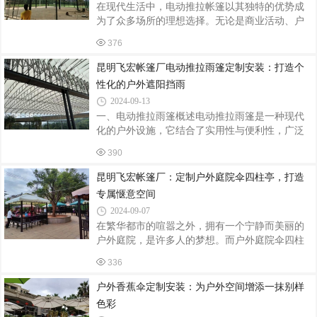
在现代生活中，电动推拉帐篷以其独特的优势成
测量需要遮阳的户外区域，确保遮阳篷的尺寸合
为了众多场所的理想选择。无论是商业活动、户
适。使用环境：考虑遮阳篷将用于家庭后院、露
外休闲还是工业用途，电动推拉帐篷都能提供出
台、咖啡馆露台还是其他商业场所，不同的环境
376
色的遮阳、防雨和空间扩展功能。一、生产：精
对遮阳篷的耐用性和美观度有不同要求。预算：
湛工艺，品质保证电动推拉帐篷的生产过程严格
昆明飞宏帐篷厂电动推拉雨篷定制安装：打造个
遵循高标准的质量控制体系。从选材开始，就注
性化的户外遮阳挡雨
重品质与耐用性。高强度的铝合金框架，具有耐
2024-09-13
腐蚀、抗风能力强的特点，确保帐篷在各种恶劣
一、电动推拉雨篷概述电动推拉雨篷是一种现代
环境下都能稳定使用。篷布则采用优质的防水、
化的户外设施，它结合了实用性与便利性，广泛
防晒材料，经过特殊处理，不仅能有效阻挡紫外
应用于商业场所、住宅庭院、工业厂房等区域。
线和雨水，还具有良好的透气性，为你提供舒适
390
与传统雨篷相比，电动推拉雨篷具有操作便捷
的使用环境。生产过程中，先进的加工设备
（通过电动装置实现推拉功能）、可定制化程度
昆明飞宏帐篷厂：定制户外庭院伞四柱亭，打造
高（能根据不同需求定制尺寸、形状、颜色和材
专属惬意空间
质等）、空间利用灵活（可根据需要随时调整推
2024-09-07
拉位置）等优点。二、定制要素尺寸定制根据安
在繁华都市的喧嚣之外，拥有一个宁静而美丽的
装场地的实际大小确定雨篷的长、宽、高。例
户外庭院，是许多人的梦想。而户外庭院伞四柱
如，在商业步行街的店铺门口安装电动推拉雨篷
亭的定制安装，则为这个梦想增添了一抹独特的
时，要考虑店铺的门面宽度、街道的通行空间以
336
色彩。一、定制的魅力户外庭院伞四柱亭可以根
及行人的视线等因素。如果是住宅庭院，需结合
据个人的喜好和庭院的风格进行定制。无论是现
户外香蕉伞定制安装：为户外空间增添一抹别样
代简约风、欧式古典风还是田园乡村风，都能找
色彩
到与之相匹配的设计。定制过程中，可以选择不