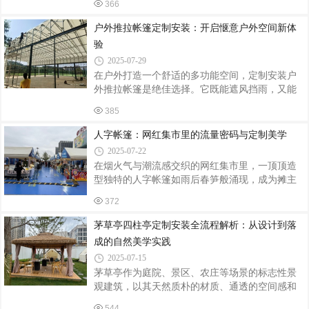
366
息。下面为大家介绍户外茅草亭四柱亭定制安装
理，温馨自然，需定期刷漆防潮；铝合金/钢结
的关键要点。精准定制，契合需求与环境定制茅
户外推拉帐篷定制安装：开启惬意户外空间新体
草亭四柱亭前，需明确其使用场景与功能需求。
验
若是放置在庭院，可设计得较为精致小巧，与周
2025-07-29
边花草景观相融合；若用于公园、景区等公共场
在户外打造一个舒适的多功能空间，定制安装户
所，则要考虑到人流量，适当增大尺寸，保证足
外推拉帐篷是绝佳选择。它既能遮风挡雨，又能
够的容纳空间。同时，要结合当地的气候条件和
根据需求灵活调整空间大小，为户外活动增添无
建筑风格来确定亭子的样式。在多雨地区，可适
385
限可能。定制：契合个性与需求定制户外推拉帐
当增加亭顶的坡度，利于排水；在古建筑周
篷，首先要明确使用场景和需求。如果是用于商
人字帐篷：网红集市里的流量密码与定制美学
业街的户外餐饮区，帐篷需具备较大的遮阳面积
2025-07-22
和良好的通风性，可选用透明或半透明的顶棚材
在烟火气与潮流感交织的网红集市里，一顶顶造
料，在遮阳的同时让顾客享受自然光线；若是家
型独特的人字帐篷如雨后春笋般涌现，成为摊主
庭庭院休闲区，可注重帐篷的装饰性，选择与庭
们吸引客流、打造品牌记忆点的秘密武器。从创
院风格相匹配的颜色和图案，还可添加纱窗等设
372
意市集到夜经济街区，定制化人字帐篷正以实用
计，防止蚊虫侵扰。材质的选择也至关重要。框
性与艺术性的完美融合，重新定义户外商业空间
茅草亭四柱亭定制安装全流程解析：从设计到落
架材质常见的有铝合金和镀锌钢管，铝合金
的美学标准。定制化：从功能到风格的全面升级
成的自然美学实践
传统帐篷的单一形态已无法满足年轻化消费场景
2025-07-15
的需求。如今的人字帐篷定制服务，正通过模块
茅草亭作为庭院、景区、农庄等场景的标志性景
化设计实现千帐千面：可调节的坡度与高度适配
观建筑，以其天然质朴的材质、通透的空间感和
不同场地条件，透明PVC窗与LED灯带组合营造
遮阳避雨的实用功能，成为现代人亲近自然的热
梦幻光影，甚至融入AR互动屏等科技元素，让帐
544