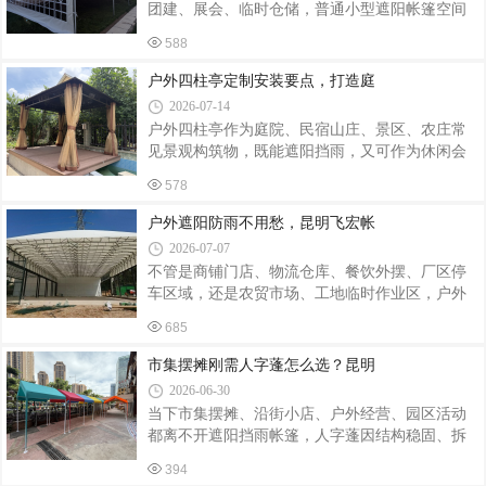
团建、展会、临时仓储，普通小型遮阳帐篷空间
力均衡。合理设计的三角帐篷抗风性能优于简易
狭小、抗风性差，很难满足多人长期使用需求。
雨棚，适用于商业街户外摊位、后备箱市集、露
588
图中人字顶欧式铝合金篷房凭借通透拱形观景
营基地、临时活动接待点。面料、框架尺寸、印
窗、稳固铝合金框架、可快速拆装的模块化结
户外四柱亭定制安装要点，打造庭
刷图案均可个性化定制，不管是奶茶小吃摊
构，成为当下户外临时空间主流选择。本文从定
2026-07-14
制需求、材质选型、上门安装、售后保障完整讲
户外四柱亭作为庭院、民宿山庄、景区、农庄常
解，给有篷房搭建需求的客户完整参考。一、什
见景观构筑物，既能遮阳挡雨，又可作为休闲会
么是人字顶欧式铝合金篷房？这款篷房属于装配
客、品茶休憩区域。想要成品美观稳固、经久耐
式模块化户外篷房，区别于普通钢管帐篷：主体
578
用，前期定制选型与现场安装环节都不容忽视。
框架：6061-T6 航空级铝合金型材，重量轻、强度
在定制前期，应当结合场地环境确定基础方案。
户外遮阳防雨不用愁，昆明飞宏帐
高、防锈耐腐蚀，户外长期使用不易变形生锈
首先实地勘测摆放区域，丈量可用空间，合理规
2026-07-07
划四柱亭长宽尺寸，避免尺寸过大挤占通行区
不管是商铺门店、物流仓库、餐饮外摆、厂区停
域，或是规格偏小达不到使用需求。同时根据整
车区域，还是农贸市场、工地临时作业区，户外
体装修风格挑选材质，常见材质包含铝合金、防
空间都常会面临日晒、淋雨的困扰。传统固定遮
腐木、钢结构、水泥预制构件等。户外露天环境
685
阳棚拆装麻烦、占用空间大，想要灵活调整遮蔽
常年经受日晒雨淋，南方多雨区域优先考虑防
范围，电动推拉雨棚成为不少商户、工厂的优选
市集摆摊刚需人字蓬怎么选？昆明
锈、防开裂材质；紫外线较强区域，建议选用抗
产品，本地采购可以找昆明飞宏帐篷厂。昆明飞
2026-06-30
宏帐篷厂是本地深耕帐篷、推拉雨棚定制生产的
当下市集摆摊、沿街小店、户外经营、园区活动
实体厂家，主营各类手动、电动推拉雨棚，同时
都离不开遮阳挡雨帐篷，人字蓬因结构稳固、拆
配套各类常规户外帐篷制作，适配云南本地多变
装方便、空间开阔，成为很多商户的首选。不少
的气候环境，面向昆明及周边城市商户、工厂、
394
昆明摆摊创业者、商铺经营者想找能按需定制、