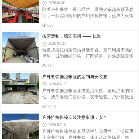
2026-04-01
注意事项，为相关从业者及使用者提供参考。安
随着户外餐饮、夜市经营、庭院火锅越来越受欢
装前准备，做好场地与产品核查。首先勘察安装
迎，一款实用耐用的专用推拉帐篷，已成为火锅
场地，清理杂物、尖锐石块等障碍物，确保场地
店提升经营空间、延长营业时长的关键装备。专
平整、坚实，避免地面凹凸不平导致帐篷受力不
588
为火锅餐饮场景定制的户外推拉帐篷，兼具遮
均。同时核对定制帐篷的尺寸、材质与设计要求
阳、防雨、防风、灵活伸缩等特点，既能拓展用
按需定制，稳固实用 —— 轨道
一致，检查帐篷布料、支架、连接件等配件
餐区域，又能打造舒适的就餐氛围，深受餐饮经
2026-03-24
营者青睐。火锅餐饮专用推拉帐篷，在设计上充
轨道式推拉雨蓬凭借灵活开合、空间利用率高的
分贴合经营需求。整体采用加粗加厚钢结构框
优势，成为商铺门头、厂区通道、户外庭院等场
架，稳固抗风、承重性强，即便遇到风雨天气也
景的常用遮阳遮雨设施，其定制安装的核心在于
能安心使用。篷布选用加厚防水防晒材质，耐脏
719
贴合使用场景与实际需求，兼顾结构稳固、尺寸
易清洁，可有效抵御日晒雨淋，适配四季经营。
精准与安装规范，才能让雨蓬发挥长效使用价
户外餐饮推拉帐篷的定制与安装要
帐篷内部空间开阔，无多余立柱遮挡，方便摆放
值，适配多元户外场景的遮护需求。精准定制是
2026-03-17
轨道式推拉雨蓬适配场景的关键。定制前需根据
户外餐饮推拉帐篷凭借灵活便携、遮风挡雨的特
使用区域的实际尺寸、使用需求确定雨蓬规格，
性，成为餐饮门店外摆、夜市经营、户外餐饮活
商铺门头需匹配门面宽度与挑出长度，厂区通道
动的核心配套设施，其定制与安装需兼顾餐饮场
则要兼顾车辆通行高度与宽度，户外庭院可根据
1026
景的实用性、安全性与美观性，适配不同经营需
休闲区域布局定制异形尺寸。材质选择需结合使
求与场地条件，打造合规又实用的户外餐饮空
户外推拉帐篷安装注意事项：安全
用环境，户外露天场景优先选用抗紫外线、耐
间，以下为核心定制安装要点。定制设计以餐饮
2026-03-10
场景适配为核心，兼顾功能性与个性化。尺寸定
户外推拉帐篷凭借其灵活性与实用性，广泛应用
制需结合外摆场地大小与经营需求，常规涵盖
于商业促销、户外餐饮、休闲活动等场景。然