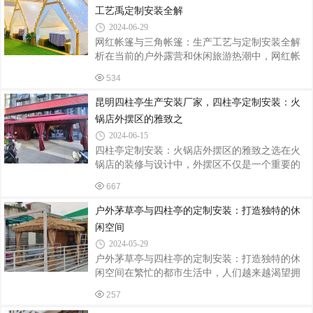
的元素。特别是四柱亭，以其稳固的结构、开阔
工艺禹定制安装全解
的视野和灵活多变的定制能力，在众多应用场景
2024-06-29
中展现出独特的魅力。本文将深入探讨茅草亭四
网红帐篷与三角帐篷：生产工艺与定制安装全解
柱亭的定制安装及其多样化的应用场景。一、园
析在当前的户外露营和休闲旅游热潮中，网红帐
林景观中的点睛之笔在公园、别墅花园、度假村
篷和三角帐篷因其独特的外观和实用性受到了广
等园林景观中，茅草亭四柱亭不仅是休憩观景的
534
泛的关注和喜爱。跟着飞宏帐篷厂小编来看看网
绝佳场所，更是整个景观布局的点睛之笔。
红三角帐篷的生产工艺和定制安装流程，带您领
昆明四柱亭生产安装厂家，四柱亭定制安装：火
略其背后的精湛技艺和细致服务。一、生产工艺
锅店外摆区的雅致之
材料选择网红帐篷和三角帐篷的篷布材料多采用
2024-06-15
高密度的防雨帆布，这种材料不仅具有出色的防
四柱亭定制安装：火锅店外摆区的雅致之选在火
水性能，还具备良好的耐磨性和耐用性。支架则
锅店的装修与设计中，外摆区不仅是一个重要的
通常选用铝合金或钢质材料，确保帐篷的稳固性
空间延伸，更是展现火锅店独特风格与品味的重
和抗风能力。裁剪与缝制在确定了材料后，下一
667
要区域。近年来，越来越多的火锅店选择在外摆
步是进行裁剪和缝制。根据帐篷的设计图纸
区安装四柱亭，以其独特的造型和雅致的气质，
户外茅草亭与四柱亭的定制安装：打造独特的休
为火锅店增添了一道亮丽的风景线。一、四柱亭
闲空间
的应用场景四柱亭，一种由四根支柱支撑，顶部
2024-05-29
为亭盖结构的户外建筑，因其独特的造型和实用
户外茅草亭与四柱亭的定制安装：打造独特的休
性，在各类户外场所中得到了广泛应用。在火锅
闲空间在繁忙的都市生活中，人们越来越渴望拥
店外摆区，四柱亭可以作为一个独立的用餐区
有一片宁静的休闲空间。户外茅草亭和四柱亭作
域，为客人提供遮阳避雨、舒适惬意的用餐环
257
为传统的园林建筑元素，不仅能为人们提供遮荫
境。同时，其独特的设计也能为火锅店营造出一