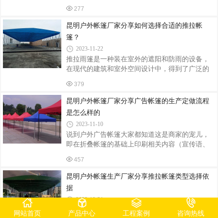
型活动篷房定制解决方案！人字帐篷称坡顶帐
自然的呼吸，是不是超级惬意？当然啦，休闲生
277
篷、A字型帐篷、人字顶篷房。昆明飞宏伞篷专注
活可不止露营和帐篷那么简单。徒步旅行让
帐篷研发生产，为全国客户提供人字顶篷房、A字
昆明户外帐篷厂家分享如何选择合适的推拉帐
形帐篷、人字形帐篷。产品可根据场地大小进行
篷？
设计、定制生产，跨度可达5-50M，产品适用于婚
2023-11-22
庆典礼、展览展会、车展仓储等诸多活动场景。
推拉雨篷是一种装在室外的遮阳和防雨的设备，
飞宏帐篷设计、生产、搭建一站式服务，欢迎全
在现代的建筑和室外空间设计中，得到了广泛的
国各地客户前来参观考察、洽谈业务！外形优
应用。推拉雨篷具有灵活性强、方便使用和美观
雅、搭建灵活、安全稳固，具有抗紫外线、抗老
379
等优点，因此备受人们的喜爱。推拉雨篷是一种
化、不易霉变、防雨、防晒和良好的阻燃性能
装在室外的遮阳和防雨的设备，在现代的建筑和
昆明户外帐篷厂家分享广告帐篷的生产定做流程
室外空间设计中，得到了广泛的应用。推拉雨棚
是怎么样的
具有灵活性强、方便使用和美观等优点，因此备
2023-11-10
受人们的喜爱。 推拉雨篷一般由支架、布料和操
说到户外广告帐篷大家都知道这是商家的宠儿，
纵系统三部分组成。支架一般由金属材料制成，
即在折叠帐篷的基础上印刷相关内容（宣传语、
如钢铁、铝合金等，并经过特殊处理，具有防锈
联系方式、企业名称等），作为新型的广告载体
和防腐的特性。布料则可以使用防水、防紫外线
457
具有很好的宣传效果。广告帐篷在日常生活中非
和抗强风等的材料，如聚酯纤维、PVC等。
常常见，商品促销和推广活动中经常能够见到广
昆明户外帐篷生产厂家分享推拉帐篷类型选择依
告帐篷的身影，那么昆明广告帐篷的制作流程是
据
怎么样的呢？1.采购完专门生产帐篷的布料后，按
2023-10-31
照要做的广告帐篷的尺寸裁剪，这个现在一般是
使用年限长，防雨效果好，当属---推拉帐篷，价
工人用角尺来裁剪。2.接下来就要把裁剪好的布料
网站首页
产品中心
工程案例
咨询热线