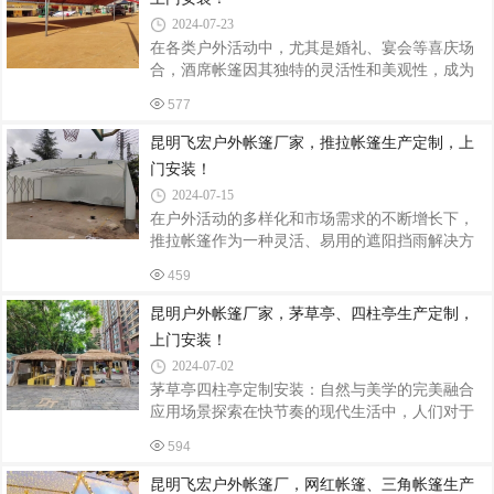
括铝合金、钢、PVC等。铝合金因其强度高、耐
2024-07-23
腐蚀、不生锈且重量轻，成为常见的骨架材料；
在各类户外活动中，尤其是婚礼、宴会等喜庆场
钢则因其经久耐用、抗风能力强，适用于工业领
合，酒席帐篷因其独特的灵活性和美观性，成为
域；而PVC作为柔性材料，通常用于制作篷布，
了越来越多人的选择。本文将详细介绍酒席帐篷
具有耐磨、防水、耐高低温及显著的遮阳性能。2.
577
的定制与安装过程，帮助您轻松打造一场难忘的
加工制作铝合金与钢的加工：铝合金和钢材
户外盛宴。一、酒席帐篷的定制1. 确定需求与规
昆明飞宏户外帐篷厂家，推拉帐篷生产定制，上
格在定制酒席帐篷之前，首先需要明确您的具体
门安装！
需求，包括使用场合、预计容纳人数、所需功能
2024-07-15
（如遮阳、防雨、保暖等）以及预算等。这些因
在户外活动的多样化和市场需求的不断增长下，
素将直接影响帐篷的规格、材质和设计风格。2.
推拉帐篷作为一种灵活、易用的遮阳挡雨解决方
选择合适的材质酒席帐篷的材质多种多样，常见
案，受到了广泛的欢迎。本文将深入探讨推拉帐
的有PVC、牛津布、铝合金框架等。PVC材质防水
459
篷的生产流程与安装步骤，展现其便捷性与耐用
性能好，适合多雨地区；牛津布则更加耐
性的完美结合。一、推拉帐篷的生产流程1. 材料
昆明户外帐篷厂家，茅草亭、四柱亭生产定制，
选择与采购推拉帐篷的生产始于高质量材料的选
上门安装！
择。支架通常采用镀锌圆管等优质管材，以确保
2024-07-02
其抗风压能力和稳定性。篷布则多选用PVC布
茅草亭四柱亭定制安装：自然与美学的完美融合
料，因其具有优异的防水、防晒和耐用性能。此
应用场景探索在快节奏的现代生活中，人们对于
外，根据客户需求，还可选用具有防紫外线功能
自然美与和谐空间的向往日益增强，茅草亭作为
的特殊面料。2. 设计与裁剪在材料准备就绪后，
594
一种集自然韵味、文化底蕴与实用功能于一体的
进入设计与裁剪阶段。根据客户的实际需求，
建筑形式，正逐渐成为各类景观设计中不可或缺
昆明飞宏户外帐篷厂，网红帐篷、三角帐篷生产