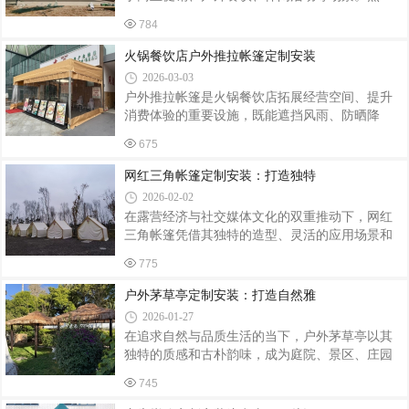
33m、46m 等规格，也可按需定制异形尺寸，确保
而，安装过程中的细节处理直接影响帐篷的稳定
空间利用率最大化；材质选择直接决定帐篷耐用
784
性、使用寿命及使用安全。以下从选址、组装、
性，顶布优选防水防晒的牛津布或涂银阻燃布，
固定、检查四个环节梳理关键注意事项。一、选
火锅餐饮店户外推拉帐篷定制安装
适配户外阴晴雨雪天气，支架选用加厚镀锌钢
址：避开隐患，确保基础稳固安装前需对场地进
2026-03-03
行全面评估。首先，避开低洼积水区、斜坡或松
户外推拉帐篷是火锅餐饮店拓展经营空间、提升
软土地，防止雨水倒灌或地基下沉导致帐篷倾
消费体验的重要设施，既能遮挡风雨、防晒降
斜。若必须在软土地面安装，需铺设厚度≥5cm的
温，又能营造特色户外用餐氛围。因其适配火锅
木板或钢板作为承重基座，分散压力。其次，远
675
餐饮的特殊需求，定制与安装需兼顾实用性、安
离树木、电线杆等可能因大风倾倒的物体，保持
全性和适配性，重点把控以下关键环节，确保帐
网红三角帐篷定制安装：打造独特
至少3米的安全距离。此外，避开火源、化学污
篷耐用、合规且贴合经营需求。定制环节需精准
2026-02-02
适配火锅餐饮场景，避免盲目跟风。首先要结合
在露营经济与社交媒体文化的双重推动下，网红
门店户外场地尺寸，确定帐篷的宽度、长度和高
三角帐篷凭借其独特的造型、灵活的应用场景和
度，预留足够的用餐空间和通道，同时兼顾推拉
定制化服务，成为景区、民宿、餐饮及家庭用户
灵活性，确保不占用消防通道、不影响行人通
775
打造差异化户外空间的热门选择。其安装过程融
行。材质选择是核心，优先选用0.55mm厚PVC刀
合了结构力学与美学设计，需兼顾稳固性、功能
户外茅草亭定制安装：打造自然雅
刮布，表面涂覆纳米氟碳树脂，具备防油污、防
性与视觉效果。一、定制设计：从需求到方案的
水
2026-01-27
精准转化网红三角帐篷的定制需以用户场景为核
在追求自然与品质生活的当下，户外茅草亭以其
心。例如，景区露营基地需考虑帐篷的抗风等级
独特的质感和古朴韵味，成为庭院、景区、庄园
（通常需达到8级以上）和防水性能（外帐防水指
等场所的热门装饰元素。从定制设计到安装落
数需≥3000MM），同时通过异形结构或灯光系统
745
成，每一个环节都蕴含着对自然美学的诠释与工
增强夜间景观效果；餐饮类帐篷则需优化通风设