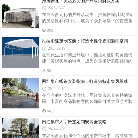
推拉帐篷：灵活多变的户外应用解决方案
和预期效果。比如，是用于户外餐饮还是露营
能满足特定场景需求。材料选购：选用高质量的
2025-02-28
防水材料，如涂层尼龙或聚酯纤维，确保帐篷耐
在当今多元化的户外活动中，推拉帐篷以其独特
用且有效防水。同时，考虑环保要求，选择可持
的灵活性和实用性，成为了众多场景下的首选遮
续发展的材料。精细裁剪与缝制：根据设计图
阳避雨设备。无论是家庭休闲、商业活动，还是
纸，精细裁剪材料，并采用专业缝制技术，确保
363
工业、农业及公共设施的应用，推拉帐篷都以其
帐篷边缘光滑、缝合牢固，增强帐篷的整体强度
出色的性能和广泛的适用性赢得了用户的青睐。
推拉雨篷定制安装：打造个性化遮阳避雨空间
和美观度。组装与测试：将帐篷部件组装完成，
本文将深入探讨推拉帐篷在不同应用场景中的实
2025-02-19
际应用与优势。家庭休闲的理想选择对于热爱户
在现代生活和商业环境中，推拉雨篷以其灵活便
外生活的家庭而言，推拉帐篷无疑是露营、野
捷、美观实用的特点，成为众多场所遮阳避雨的
炊、家庭聚会等休闲活动的理想伴侣。它不仅能
理想选择。从户外餐厅、咖啡店到家庭露台、仓
够提供充足的遮阳避雨空间，让家庭成员在户外
501
库入口，推拉雨篷以其多样化的功能和个性化设
活动中免受恶劣天气的干扰，还能轻松折叠收
计，满足了不同场景下的需求。本文将深入探讨
网红集市帐篷安装指南：打造独特市集风景线
纳，便于携带和存放。无论是森林中的露营基地
推拉雨篷的定制安装过程，从需求分析到最终安
2025-02-10
装，为您全面解析如何打造一个既实用又美观的
在当今的社交媒体时代，网红集市以其独特的氛
个性化遮阳避雨空间。一、需求分析：定制推拉
围、丰富的商品和创意的装饰吸引着大量游客和
雨篷的起点定制推拉雨篷的第一步是进行需求分
网红打卡。其中，色彩缤纷、设计独特的帐篷成
析。这一过程包括以下几个关键方面：使用场
681
为网红集市不可或缺的一部分，它们不仅为商家
景：明确雨篷将安装在哪里，是用于商业用途还
提供了展示和销售的空间，还成为了集市上一道
网红集市人字帐篷定制安装全攻略
是家庭环境，是固定安装还是需要便于移动。
道亮丽的风景线。本文将详细介绍网红集市帐篷
2024-12-06
的安装步骤，帮助您轻松搭建出既美观又实用的
在如今多元化和个性化的消费市场中，网红集市