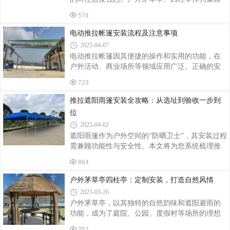
则要注重承重能力与耐用性。专业的帐篷供应商
然韵味、文化底蕴与实用功能于一体的建筑形
会与客户深入沟通，了解具体尺寸、材质偏好、
574
式，正成为各类景观设计的宠儿。它们不仅为人
颜色搭配等细节。材质选择至关重要。常见
们提供了休憩观景的场所，更成为整个景观布局
电动推拉帐篷安装流程及注意事项
的点睛之笔。定制设计：满足多元需求户外茅草
2025-04-07
亭、四柱亭的定制设计是其魅力所在。在园林景
电动推拉帐篷因其便捷的操作和实用的功能，在
观中，无论是古典园林的曲径通幽，还是现代园
户外活动、商业场所等领域应用广泛。正确的安
林的简洁明快，都能找到与之匹配的风格。商家
装不仅能确保帐篷的稳定性和安全性，还能延长
可根据品牌特色或经营主题，为商业街区、度假
723
其使用寿命。以下是电动推拉帐篷的安装流程及
酒店、户外餐厅等场所定制不同风格、尺寸的茅
注意事项。安装流程前期准备场地勘察：仔细查
推拉遮阳雨篷安装全攻略：从选址到验收一步到
草亭，搭配特色照明、绿植装饰等，营造出温
看安装场地，确保地面平整、坚实，无障碍物和
位
影响安装的因素。测量场地尺寸，明确推拉帐篷
2025-04-02
的安装位置和范围。材料和工具准备：依据设计
遮阳雨篷作为户外空间的“防晒卫士”，其安装过程
要求，准备好所需材料，如钢结构框架、篷布、
需兼顾功能性与安全性。本文将为您系统梳理推
电动驱动系统、滑轮、螺栓等。同时，准备好安
拉遮阳雨篷的安装全流程，助您轻松打造舒适户
装工具，如电焊机、电钻、扳手、卷尺、吊车
864
外环境。一、安装前准备：规划先行，事半功倍
等。人员组织：安排专业的安装人员，明确各
选址规划功能定位：根据需求确定遮阳范围，优
户外茅草亭四柱亭：定制安装，打造自然风情
先考虑阳光直射区与雨水汇集点。场地测量：使
2025-03-26
用卷尺测量安装区域尺寸，标注立柱固定点（建
户外茅草亭，以其独特的自然韵味和遮阳避雨的
议间距≤3米）。合规检查：查阅当地建筑规范，
功能，成为了庭院、公园、度假村等场所的理想
部分区域需提前报备物业或城管部门。工具材料
休闲设施。其中，四柱亭以其稳固的结构和优雅
清单必备工具：电钻、冲击钻、扳手、水平仪、
257