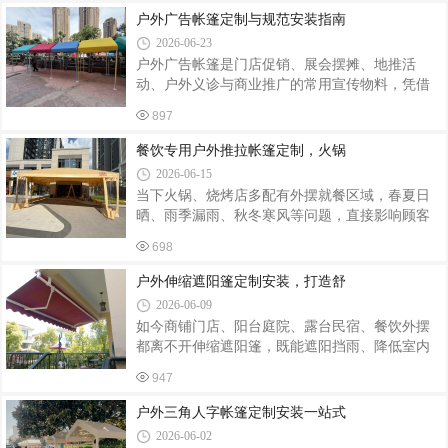
工地提供定制、安装一体化服务。电动推拉雨棚
包安装的本地帐篷工厂，今天带大家实拍人字蓬
户外广告帐篷定制与规范安装指南
相比传统固定棚体优势突出，依靠电动控制
落地效果，分享靠谱定制选择 —— 昆明飞宏帐篷
2026-06-23
厂。一、人字蓬适配多类经营场景，实用性拉满
户外广告帐篷是门店促销、展会摆摊、地推活
人字蓬之所以广受摆摊商户喜爱，核心是结构优
动、户外义诊与商业推广的常用宣传物料，凭借
势适配户外经营需求：空间宽敞不压抑：人字顶
便携性强、性价比高、曝光度广的优势，成为企
斜向排水，篷下无遮挡立柱，摆摊摆放货架、桌
897
业线下品牌引流的核心载体。广告帐篷的定制质
椅、货品都有充足空间，小吃摊、服装市集、生
量与安装规范性，直接影响户外使用安全性与品
餐饮专用户外推拉帐篷定制，火锅
鲜摊位都适用；防雨防晒性能出色：倾斜
牌展示质感。优质的定制设计搭配标准安装工
2026-06-15
艺，既能保障帐篷防风防雨、稳固耐用，又能最
当下火锅、烧烤店多配有外摆就餐区域，春夏日
大化发挥户外宣传价值。精准定制是打造高品质
晒、雨季漏雨、秋冬寒风等问题，直接影响顾客
广告帐篷的基础。在定制前期，需结合使用场景
用餐体验，也制约门店客流。传统固定遮阳棚空
确定帐篷规格，常见的2×2米、3×3米、3×4.5米等
698
间无法灵活调整，普通简易帐篷耐用性差，难以
尺寸，适配不同场地空间与活动规模。材质选择
适配餐饮高频使用场景，餐饮专用户外推拉伸缩
户外伸缩遮阳篷定制安装，打造舒
尤为关键，户外推广优先选用加厚牛津布、
帐篷成为众多火锅烧烤门店的首选，支持全尺
2026-06-09
寸、款式个性化定制，一站式解决门店外摆经营
如今商铺门店、阳台庭院、露台民宿、餐饮外摆
难题。餐饮经营对帐篷的实用性、耐用性要求远
都离不开伸缩遮阳篷，既能遮阳挡雨、降低室内
高于普通家用帐篷。火锅烧烤环境油烟大、炭火
温度，又能美化外立面，拓展实用户外区域。专
温度高，同时户外长期经受日晒雨淋，普通薄款
947
业定制安装伸缩遮阳篷，可适配不同场地尺寸、
篷布极易褪色、破损、渗水。我们专为餐饮门店
风格需求，一站式解决户外遮阳难题。市面上成
户外三角人字帐篷定制安装一站式
定制推拉帐篷，篷布选用加厚 PVC 涂油阻燃面
品遮阳篷尺寸单一，很多门店、庭院存在异形墙
2026-06-02
面、窄门头、超大外摆等特殊工况，统一规格产