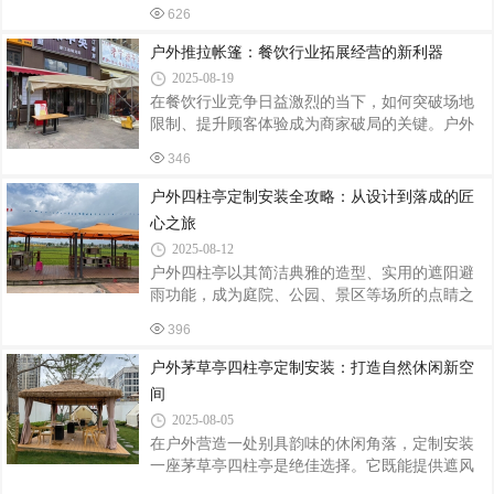
宿等场景，成为营造休闲氛围的标志性建筑。本
径、竹林、流水相映成趣，营造出“虽由人作，宛
626
文从定制设计、材料选择、安装施工到后期维
自天开”的意境。例如，苏州某中式园林以四
护，系统解析四柱茅草亭的全流程要点。一、定
户外推拉帐篷：餐饮行业拓展经营的新利器
制设计：功能与美学的平衡场景适配：庭院空
2025-08-19
间：采用直径3-4米的四柱亭，搭配木质桌椅，打
在餐饮行业竞争日益激烈的当下，如何突破场地
造私密茶歇区；景区步道：设计跨度6米以上的大
限制、提升顾客体验成为商家破局的关键。户外
亭，结合石凳与导览标识，提供休憩与信息指引
推拉帐篷凭借其灵活性与实用性，正成为餐饮行
功能；湖畔景观：通过抬高亭基（0.5-1米）与镂
346
业拓展经营场景的“秘密武器”，为商家创造更多可
空围栏设计，实现“观景不挡风”的效果。结构优
能。灵活拓展空间，应对多元需求传统餐厅常受
户外四柱亭定制安装全攻略：从设计到落成的匠
化：柱距比例：四柱间距遵循“黄金分割”
限于固定面积，高峰期易出现客满等位的情况。
心之旅
户外推拉帐篷可快速搭建在餐厅外，瞬间将用餐
2025-08-12
区域扩展至数十甚至上百平方米。无论是家庭聚
户外四柱亭以其简洁典雅的造型、实用的遮阳避
餐、朋友派对，还是企业团建，都能轻松容纳更
雨功能，成为庭院、公园、景区等场所的点睛之
多顾客。例如，烧烤店在夏季夜晚推出“星空烧
笔。无论是作为休憩驿站还是景观焦点，定制一
烤”活动，利用推拉帐篷打造半开放式用餐区，既
396
座契合场景需求的四柱亭，需兼顾设计美学、结
避免蚊虫侵扰，又让顾客享受自然氛
构安全与施工细节。以下从定制流程到安装要
户外茅草亭四柱亭定制安装：打造自然休闲新空
点，为您梳理关键步骤。一、定制设计：功能与
间
美学的平衡场景适配根据放置环境确定尺寸与风
2025-08-05
格：庭院亭可精致小巧（如2.5m×2.5m），景区亭
在户外营造一处别具韵味的休闲角落，定制安装
则需考虑人流，适当放大（如4m×4m）；中式园
一座茅草亭四柱亭是绝佳选择。它既能提供遮风
林宜选飞檐斗拱、木质结构，现代庭院可搭配金
挡雨的实用功能，又能为环境增添自然古朴的气
属框架与玻璃顶棚。材质选择防腐木：天然纹