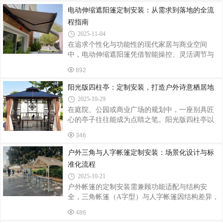
设计：贴合需求与风格火锅店户外推拉帐篷的定
电动伸缩遮阳篷定制安装：从需求到落地的全流
制需综合考虑空间尺寸、功能需求与店铺风格。
程指南
首先，要根据户外场地形状和面积确定帐篷规
2025-11-04
格，常见的有长方形、方形等，长度可按需延
在追求个性化与功能性的现代家居与商业空间
伸，满足不同规模用餐需求。比如一家位于街角
中，电动伸缩遮阳篷凭借智能操控、灵活调节与
的火锅店，其户外空间呈不规则形状，定制了异
美观设计，成为户外遮阳的首选。从需求分析到
形推拉帐篷，完美贴合场地，充分利用了每一寸
892
安装调试，定制化服务需兼顾实用性、安全性与
空间。在材质选择上，要兼顾耐用性与美观性。
美学性，确保产品完美融入场景。一、精准需求
阳光版四柱亭：定制安装，打造户外诗意栖居地
分析：定制化的前提定制第一步是明确使用场景
2025-10-29
与功能需求。家庭用户可能关注遮阳面积、抗风
在庭院、公园或商业广场的规划中，一座别具匠
能力与儿童安全，例如别墅露台需覆盖15㎡以
心的亭子往往能成为点睛之笔。阳光版四柱亭以
上，抗风等级达8级；商业场所如咖啡馆外摆区，
其通透的设计、灵动的结构，为户外空间注入自
则更注重遮阳篷的外观与品牌调性，需与建筑风
346
然与艺术的双重魅力，成为定制安装领域的热门
格统一。此外，需确认电源位置（如是否需预留
之选。定制设计：融合功能与美学阳光版四柱亭
户外三角与人字帐篷定制安装：场景化设计与标
插座）、操作方式（遥控/手机APP/智能语音）
的定制核心在于“量身打造”。设计师会先与业主深
准化流程
入沟通，了解场地特点、使用需求及风格偏好。
2025-10-21
若场地位于花园中，亭子可设计成与周边花卉相
户外帐篷的定制安装需兼顾功能适配与结构安
呼应的清新风格，采用浅色系木材，搭配镂空雕
全，三角帐篷（A字型）与人字帐篷因结构差异，
花装饰，阳光透过雕花洒下斑驳光影，营造出浪
在定制逻辑与安装流程上呈现显著区别。以下从
漫氛围；若用于商业广场，则可选用现代简约风
486
场景化需求拆解、材料工艺选择及标准化安装流
格，以金属与玻璃为主材，线条简洁流