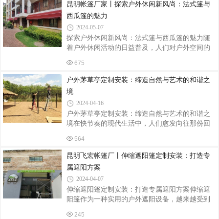
避雨的功能，还能增添一份独特的自然风情。本
昆明帐篷厂家丨探索户外休闲新风尚：法式篷与
文将详细介绍户外茅草亭和四柱亭的定制安装过
西瓜篷的魅力
程，帮助读者打造心仪的休闲空间。一、定制设
2024-05-07
计定制户外茅草亭和四柱亭时，首先要进行的是
探索户外休闲新风尚：法式篷与西瓜篷的魅力随
设计环节。设计团队需要根据客户的需求和场地
着户外休闲活动的日益普及，人们对户外空间的
环境，量身定制出合适的亭子方案。在设计过程
装饰和功能性要求也越来越高。在众多户外休闲
中，要充分考虑亭子的尺寸、形状、材质、风格
675
用品中，法式篷和西瓜篷凭借其独特的魅力，成
等因素，以确保亭子与周围环境相协调，同
为了市场上的热门选择。本文将为您详细介绍这
户外茅草亭定制安装：缔造自然与艺术的和谐之
两种篷的特点、应用场景以及它们为户外生活带
境
来的美好体验。一、法式篷：优雅与浪漫的完美
2024-04-16
结合法式篷，以其独特的法式风情和优雅的外观
户外茅草亭定制安装：缔造自然与艺术的和谐之
设计，吸引了众多追求品质生活的消费者。它通
境在快节奏的现代生活中，人们愈发向往那份回
常采用高品质的帆布或聚酯纤维材料制成，具有
归自然、享受宁静的惬意时光。户外茅草亭，作
防水、防晒、防紫外线等多重功能，确保您在户
564
为一处与自然融为一体的休憩之地，正逐渐成为
外活动时享受到舒适的环境。法式篷的搭建
人们追求的理想选择。本文将带您深入了解户外
昆明飞宏帐篷厂丨伸缩遮阳篷定制安装：打造专
茅草亭的定制安装过程，共同缔造自然与艺术的
属遮阳方案
和谐之境。一、定制设计：彰显个性与品味定制
2024-04-07
户外茅草亭的首要步骤是进行设计规划。根据客
伸缩遮阳篷定制安装：打造专属遮阳方案伸缩遮
户需求和使用场景，设计师会与客户深入沟通，
阳篷作为一种实用的户外遮阳设备，越来越受到
了解客户的审美偏好、功能需求以及预算限制。
人们的青睐。定制安装的伸缩遮阳篷不仅可以有
随后，设计师将结合现场环境、建筑风格等因
245
效遮挡阳光，还能根据个人需求进行个性化设