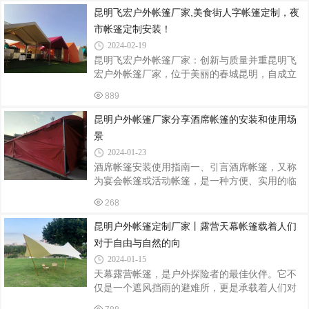
提供安全舒适的休息环境，还能为我们的旅程增
昆明飞宏户外帐篷厂家,美食街人字帐篷定制，夜
添不少乐趣。今天，我们就来聊一聊户外固定帐
市帐篷定制安装！
篷，特别是它的一项独特功能——调节高矮。
2024-02-19
一、户外帐篷的种类与选择户外帐篷的种类繁
昆明飞宏户外帐篷厂家：创新与质量并重昆明飞
多，按用途可分为徒步帐篷、露营帐篷、高山帐
宏户外帐篷厂家，位于美丽的春城昆明，自成立
篷等；按结构可分为单层帐篷、双层帐篷、蒙古
以来，一直致力于户外帐篷的创新与研发。凭借
包式帐篷等。在选择帐篷时，需根据露营人数、
889
着卓越的品质和丰富的产品线，飞宏户外帐篷在
活动类型、使用季节及个人喜好进行综合考虑。
国内外市场上赢得了良好的口碑。一、美食街人
二
昆明户外帐篷厂家分享酒席帐篷的安装和使用场
字帐篷美食街人字帐篷是飞宏户外帐篷厂家的明
景
星产品之一。这款帐篷设计独特，结构稳固，同
2024-01-23
时又具有良好的通风性能。在炎炎夏日，它能为
酒席帐篷安装使用指南一、引言酒席帐篷，又称
游客提供一个凉爽、舒适的用餐环境。而在寒冷
为宴会帐篷或活动帐篷，是一种方便、实用的临
的冬季，帐篷内部则温暖如春。美食街人字帐篷
时建筑，广泛用于各类酒席、聚会、展览等活
的广泛应用，为各地的美食街、夜市增添了一道
268
动。了解如何正确安装和使用酒席帐篷，不仅可
亮丽的风景线。二、夜市人字帐篷夜市人字
以确保活动的顺利进行，还可以保证参与者的舒
昆明户外帐篷定制厂家丨露营天幕帐篷载着人们
适与安全。二、酒席帐篷的安装1. 选择合适的场
对于自由与自然的向
地：确保地面平整、无障碍物，以便帐篷的稳定
2024-01-15
安装。避免在斜坡或软土地上搭建帐篷。2. 检查
天幕露营帐篷，是户外探险者的最佳伙伴。它不
并整理配件：根据帐篷的型号和规格，检查所需
仅是一个遮风挡雨的避难所，更是承载着人们对
的配件，如支柱、钢丝绳、地钉等是否齐全，并
于自由与自然的向往。每当夜幕降临，帐篷在皎
确保没有损坏。3. 安装支柱：按照说明书的指