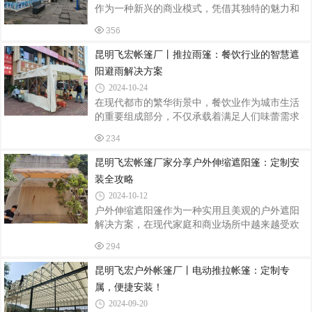
市集帐篷。一、准备工作选址规划：根据集市的
作为一种新兴的商业模式，凭借其独特的魅力和
整体布局和人流走向，选择合适的地点安装帐
丰富的活动内容，吸引了大量年轻消费者和游客
篷。确保帐篷位置平整、稳固，远离潜在的安全
356
的目光。而作为集市中的重要组成部分，人字帐
隐患。材料准备：检查帐篷套件是否完整，包括
篷不仅提供了遮阳避雨的功能，更以其独特的设
昆明飞宏帐篷厂丨推拉雨篷：餐饮行业的智慧遮
帐篷主体、支架、固定绳、地钉等。确保所有
计和定制化的特点，成为了集市中的一道亮丽风
阳避雨解决方案
景线。本文将详细介绍网红集市人字帐篷的定制
2024-10-24
与安装过程，帮助您打造别具一格的集市空间。
在现代都市的繁华街景中，餐饮业作为城市生活
一、定制前的准备需求分析首先，需要明确帐篷
的重要组成部分，不仅承载着满足人们味蕾需求
的使用场景、预期效果以及预算范围。集市活动
的责任，更成为了社交、休闲与文化交流的场
的类型、参与人数、持续时间等因素都会影响到
234
所。然而，多变的天气常常给露天或半露天餐饮
帐篷的规格、材质和设计风格。设计规划根
经营带来挑战，如何有效应对风雨、阳光等自然
昆明飞宏帐篷厂家分享户外伸缩遮阳篷：定制安
因素，为顾客提供一个舒适宜人的就餐环境，成
装全攻略
为餐饮业主们亟需解决的问题。在此背景下，推
2024-10-12
拉雨篷以其灵活便捷、实用耐用的特点，逐渐成
户外伸缩遮阳篷作为一种实用且美观的户外遮阳
为餐饮行业的优选遮阳避雨解决方案。一、灵活
解决方案，在现代家庭和商业场所中越来越受欢
多变，适应性强推拉雨篷的设计巧妙之处在于其
迎。它们不仅能够提供有效的遮阳效果，还能增
可伸缩、可移动的特性。无论是突如其来的夏日
294
添户外空间的舒适度和美观度。然而，为了确保
暴雨，还是春日里偶尔飘洒的细雨，只需轻轻
遮阳篷的性能和安全性，定制安装过程至关重
昆明飞宏户外帐篷厂丨电动推拉帐篷：定制专
要。本文将详细介绍户外伸缩遮阳篷的定制安装
属，便捷安装！
步骤，帮助您打造一个理想的户外遮阳环境。
2024-09-20
一、了解需求与选择材质明确需求：遮阳面积：