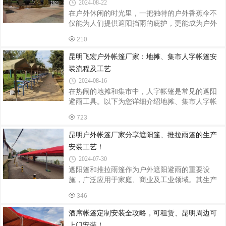
2024-08-22
同的材质、颜色和尺寸，以确保四柱亭与庭院的
在户外休闲的时光里，一把独特的户外香蕉伞不
整体环境完美融合。材质方面，常见的有铝合
仅能为人们提供遮阳挡雨的庇护，更能成为户外
金、不锈钢和木质等。铝合金材质轻便耐用，不
空间的一道亮丽风景线。而定制安装户外香蕉
易生锈；不锈钢材质坚固可靠，具有较高的强
210
伞，则可以根据个人需求和场地特点，打造出专
度；木质材质则给人一种自然温馨的感觉。颜色
属的户外舒适角落。一、定制的魅力个性化设计
昆明飞宏户外帐篷厂家：地摊、集市人字帐篷安
户外香蕉伞的定制首先体现在设计上。可以根据
装流程及工艺
自己的喜好选择伞的颜色、图案和材质。无论是
2024-08-16
简约现代的纯色设计，还是充满艺术感的印花图
在热闹的地摊和集市中，人字帐篷是常见的遮阳
案，都能为户外空间注入独特的个性魅力。同
避雨工具。以下为您详细介绍地摊、集市人字帐
时，还可以根据场地的风格和氛围进行定制，使
篷的安装流程及工艺。一、安装前的准备首先，
香蕉伞与周围环境完美融合。尺寸合适不同的户
723
选择一个合适的安装位置，要确保地面平整、无
外空间大小各异，定制户外香蕉伞可以确保伞的
障碍物，并且有足够的空间展开帐篷。检查帐篷
昆明户外帐篷厂家分享遮阳篷、推拉雨篷的生产
及其配件是否齐全，有无损坏。同时，准备好安
安装工艺！
装所需的工具，如锤子、绳子等。二、展开帐篷
2024-07-30
将帐篷从包装中取出，平铺在选定的位置上。注
遮阳篷和推拉雨篷作为户外遮阳避雨的重要设
意帐篷的前后方向，确保门的位置符合您的需
施，广泛应用于家庭、商业及工业领域。其生产
求。三、组装支架取出帐篷的支架部件，一般包
与安装过程涉及多个环节，从材料选择、加工制
括两根主支架和若干横杆。将主支架的一端插入
346
作到现场安装，每一步都需严格把控，以确保产
帐篷顶部的套管中，要插紧插牢。用横杆将两
品的质量和使用的安全性。一、材料选择与加工
酒席帐篷定制安装全攻略，可租赁、昆明周边可
制作1. 材料选择遮阳篷和推拉雨篷的主要材料包
上门安装！