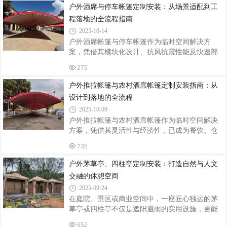
程三方面展开分析。一、场景化需求驱动定制设
户外酒席与停车帐篷定制安装：从场景适配到工
计三角帐篷多用于高强度抗风场景，如高原露营
程落地的全流程指南
或沿海集市。某户外品牌为沿海文创市集定制的
2025-10-14
三角帐篷，采用6061-T6铝合金框架，抗弯强度达
户外酒席帐篷与停车帐篷作为临时空间解决方
320MPa，配合加厚PVC涂层布（防水等级
案，凭借其模块化设计、抗风抗震性能及快速部
IPX5），在8级风速下仍保持结构稳定。设计上增
署能力，已成为餐饮、仓储、婚庆等场景的核心
设360°环形储物袋，可承载50kg设备，满足摊主
275
装备。当前行业通过材料升级、智能控制及定制
陈列需求。人字帐篷则侧重空间利用率与商业展
化服务，实现了功能与美学的双重突破。一、结
示
户外推拉帐篷与农村酒席帐篷定制安装指南：从
构选型：场景驱动的设计逻辑酒席帐篷需承载
设计到落地的全流程
200kg/m²活荷载，主梁采用30mm×50mm镀锌方
2025-10-09
管，篷布选用800D涂银防水牛津布，防水指数达
户外推拉帐篷与农村酒席帐篷作为临时空间解决
3000MM，可应对暴雨级降水。某四川厂商的定制
方案，凭借其灵活性与经济性，已成为餐饮、仓
产品通过加装双层中空玻璃视窗，在保证透光率
储、婚庆等场景的核心装备。当前行业采用镀锌
的同时提升保温性能，使冬季宴席室内温度提升
735
钢骨架+PVC双涂层篷布结构，抗风等级达8级，
5℃。停车帐篷则侧重承重与耐久性，立柱选
使用寿命突破5年，定制需求年均增长22%。一、
户外茅草亭、四柱亭定制安装：打造自然与人文
定制设计：场景化需求驱动参数优化荷载参数适
交融的休憩空间
配餐饮类帐篷需承载200kg/m²活荷载，主梁采用
2025-09-24
30mm×50mm镀锌方管；仓储类帐篷需满足
在庭院、景区或商业空间中，一座匠心独运的茅
500kg/m²堆码强度，立柱选用双层12号槽钢。例
草亭或四柱亭不仅是遮阳避雨的实用设施，更能
如，某物流中心定制的10m×30m推拉棚，通过有
成为点睛之笔，营造出古朴雅致或自然野趣的氛
限元分析优化立柱间距至3.5m，较传统设计节省
652