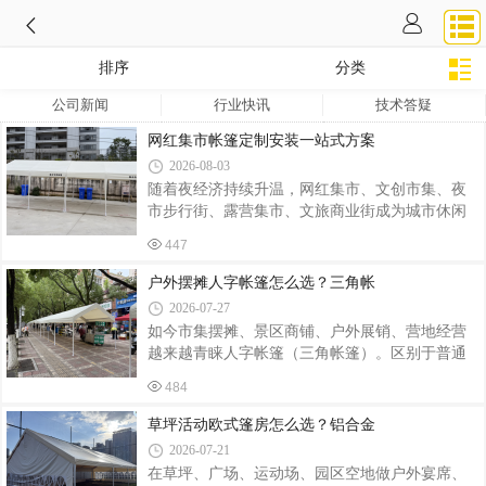
排序
分类
公司新闻
行业快讯
技术答疑
网红集市帐篷定制安装一站式方案
2026-08-03
随着夜经济持续升温，网红集市、文创市集、夜
市步行街、露营集市、文旅商业街成为城市休闲
消费新热点。特色摊位帐篷作为集市基础配套，
447
不再只满足遮风挡雨的基础需求，造型颜值、色
彩设计、结构稳固性、整体风格统一，直接决定
户外摆摊人字帐篷怎么选？三角帐
集市整体氛围感与游客打卡意愿。不少集市运营
2026-07-27
方、文旅投资商、商业街管理方纷纷寻找服务
如今市集摆摊、景区商铺、户外展销、营地经营
商，提供网红集市帐篷定制安装一体化服务。传
越来越青睐人字帐篷（三角帐篷）。区别于普通
统普通摆摊帐篷款式单一、外观同质化严重，骨
四角伸缩帐篷，人字三角帐篷造型美观、氛围感
架单薄，色彩杂乱，搭建之后集市视觉零散，很
484
强，兼具遮阳挡雨功能，凭借独特外观成为网红
难吸引客流。而网红集市专用定制帐篷，可以结
市集、餐饮摊位、文创小店热门选择。很多商户
草坪活动欧式篷房怎么选？铝合金
合街区定位、文旅主题进行个性化设计，统一
初次采购容易踩坑，本文结合落地经验，聊聊人
2026-07-21
字帐篷选型、定制与安装要点。人字三角帐篷依
在草坪、广场、运动场、园区空地做户外宴席、
靠 A 字型框架搭建，线条简约立体，支撑结构受