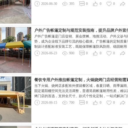
户外经营需求：空间宽敞不压抑：人字顶斜向排水，篷下无遮
2026-06-30
395
0
0
0
集、生鲜摊位都适用；防雨防晒性能出色：倾斜
户外广告帐篷定制与规范安装指南，提升品牌户外宣
户外广告帐篷是门店促销、展会摆摊、地推活动、户外义诊与
势，成为企业线下品牌引流的核心载体。广告帐篷的定制质量
制设计搭配标准安装工艺，既能保障帐篷防风防雨、稳固耐用
基础。在定制前期，需结合使用场景确定帐篷规格，常见的2×2
2026-06-23
900
0
0
0
选择尤为关键，户外推广优先选用加厚牛津布、
餐饮专用户外推拉帐篷定制，火锅烧烤门店经营刚需
当下火锅、烧烤店多配有外摆就餐区域，春夏日晒、雨季漏雨
固定遮阳棚空间无法灵活调整，普通简易帐篷耐用性差，难以
烤门店的首选，支持全尺寸、款式个性化定制，一站式解决门
家用帐篷。火锅烧烤环境油烟大、炭火温度高，同时户外长期
2026-06-15
700
0
0
0
门店定制推拉帐篷，篷布选用加厚 PVC 涂油阻燃面