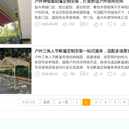
户外伸缩遮阳篷定制安装，打造舒适户外休闲空间
如今商铺门店、阳台庭院、露台民宿、餐饮外摆都离不开伸缩
户外区域。专业定制安装伸缩遮阳篷，可适配不同场地尺寸、
很多门店、庭院存在异形墙面、窄门头、超大外摆等特殊工况
等问题。定制伸缩遮阳篷可根据实地长宽、墙体承重、采光需
2026-06-09
952
0
0
0
配各类场景。遮阳篷核心分为骨架与防水面料两大
户外三角人字帐篷定制安装一站式服务，适配多场景
户外三角人字帐篷凭借结构稳固、搭建便捷、造型简约的特点
休憩等多种场景。随着户外经济持续升温，标准化成品帐篷难
专业落地安装成为行业主流选择。专业帐篷定制服务商依托成
经营主体打造适配场地的人字三角帐篷。三角人字帐篷采用人
2026-06-02
706
0
0
0
性能出众。定制服务打破成品固定规格限制，可根
共有35页
首页
上一页
1
2
3
4
5
6