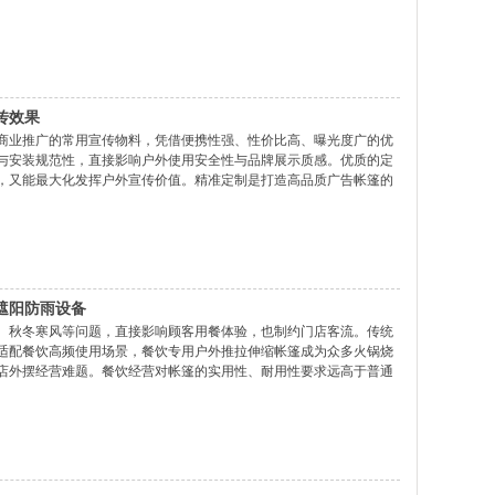
挡立柱，摆摊摆放货架、桌椅、货品都有充足空间，小吃摊、服装市
传效果
商业推广的常用宣传物料，凭借便携性强、性价比高、曝光度广的优
与安装规范性，直接影响户外使用安全性与品牌展示质感。优质的定
，又能最大化发挥户外宣传价值。精准定制是打造高品质广告帐篷的
米、3×3米、3×4.5米等尺寸，适配不同场地空间与活动规模。材质
遮阳防雨设备
、秋冬寒风等问题，直接影响顾客用餐体验，也制约门店客流。传统
适配餐饮高频使用场景，餐饮专用户外推拉伸缩帐篷成为众多火锅烧
店外摆经营难题。餐饮经营对帐篷的实用性、耐用性要求远高于普通
经受日晒雨淋，普通薄款篷布极易褪色、破损、渗水。我们专为餐饮