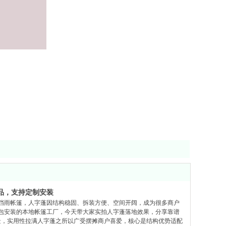
品，支持定制安装
挡雨帐篷，人字蓬因结构稳固、拆装方便、空间开阔，成为很多商户
包安装的本地帐篷工厂，今天带大家实拍人字蓬落地效果，分享靠谱
景，实用性拉满人字蓬之所以广受摆摊商户喜爱，核心是结构优势适配