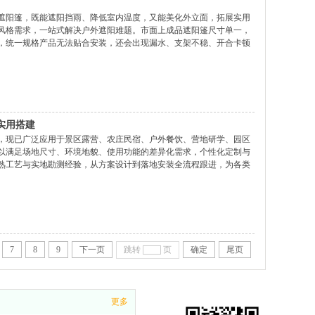
遮阳篷，既能遮阳挡雨、降低室内温度，又能美化外立面，拓展实用
风格需求，一站式解决户外遮阳难题。市面上成品遮阳篷尺寸单一，
，统一规格产品无法贴合安装，还会出现漏水、支架不稳、开合卡顿
求量身设计，从面料、骨架、操控方式到外观配色均可自由选择，适
实用搭建
，现已广泛应用于景区露营、农庄民宿、户外餐饮、营地研学、园区
以满足场地尺寸、环境地貌、使用功能的差异化需求，个性化定制与
熟工艺与实地勘测经验，从方案设计到落地安装全流程跟进，为各类
字坡面结构，力学布局合理，雨水积雪可沿坡面自然滑落，抗风防雨
7
8
9
下一页
跳转
页
确定
尾页
更多