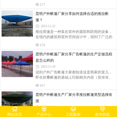
型活动篷房定制解决方案！人字帐篷称坡顶帐
自然的呼吸，是不是超级惬意？当然啦，休闲生
277
篷、A字型帐篷、人字顶篷房。昆明飞宏伞篷专注
活可不止露营和帐篷那么简单。徒步旅行让
帐篷研发生产，为全国客户提供人字顶篷房、A字
昆明户外帐篷厂家分享如何选择合适的推拉帐
形帐篷、人字形帐篷。产品可根据场地大小进行
篷？
设计、定制生产，跨度可达5-50M，产品适用于婚
2023-11-22
庆典礼、展览展会、车展仓储等诸多活动场景。
推拉雨篷是一种装在室外的遮阳和防雨的设备，
飞宏帐篷设计、生产、搭建一站式服务，欢迎全
在现代的建筑和室外空间设计中，得到了广泛的
国各地客户前来参观考察、洽谈业务！外形优
应用。推拉雨篷具有灵活性强、方便使用和美观
雅、搭建灵活、安全稳固，具有抗紫外线、抗老
379
等优点，因此备受人们的喜爱。推拉雨篷是一种
化、不易霉变、防雨、防晒和良好的阻燃性能
装在室外的遮阳和防雨的设备，在现代的建筑和
昆明户外帐篷厂家分享广告帐篷的生产定做流程
室外空间设计中，得到了广泛的应用。推拉雨棚
是怎么样的
具有灵活性强、方便使用和美观等优点，因此备
2023-11-10
受人们的喜爱。 推拉雨篷一般由支架、布料和操
说到户外广告帐篷大家都知道这是商家的宠儿，
纵系统三部分组成。支架一般由金属材料制成，
即在折叠帐篷的基础上印刷相关内容（宣传语、
如钢铁、铝合金等，并经过特殊处理，具有防锈
联系方式、企业名称等），作为新型的广告载体
和防腐的特性。布料则可以使用防水、防紫外线
457
具有很好的宣传效果。广告帐篷在日常生活中非
和抗强风等的材料，如聚酯纤维、PVC等。
常常见，商品促销和推广活动中经常能够见到广
昆明户外帐篷生产厂家分享推拉帐篷类型选择依
告帐篷的身影，那么昆明广告帐篷的制作流程是
据
怎么样的呢？1.采购完专门生产帐篷的布料后，按
2023-10-31
照要做的广告帐篷的尺寸裁剪，这个现在一般是
使用年限长，防雨效果好，当属---推拉帐篷，价
工人用角尺来裁剪。2.接下来就要把裁剪好的布料
网站首页
产品中心
工程案例
咨询热线