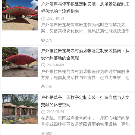
程三方面展开分析。一、场景化需求驱动定制设
户外酒席与停车帐篷定制安装：从场景适配到工
计三角帐篷多用于高强度抗风场景，如高原露营
程落地的全流程指南
或沿海集市。某户外品牌为沿海文创市集定制的
2025-10-14
三角帐篷，采用6061-T6铝合金框架，抗弯强度达
户外酒席帐篷与停车帐篷作为临时空间解决方
320MPa，配合加厚PVC涂层布（防水等级
案，凭借其模块化设计、抗风抗震性能及快速部
IPX5），在8级风速下仍保持结构稳定。设计上增
署能力，已成为餐饮、仓储、婚庆等场景的核心
设360°环形储物袋，可承载50kg设备，满足摊主
275
装备。当前行业通过材料升级、智能控制及定制
陈列需求。人字帐篷则侧重空间利用率与商业展
化服务，实现了功能与美学的双重突破。一、结
示
户外推拉帐篷与农村酒席帐篷定制安装指南：从
构选型：场景驱动的设计逻辑酒席帐篷需承载
设计到落地的全流程
200kg/m²活荷载，主梁采用30mm×50mm镀锌方
2025-10-09
管，篷布选用800D涂银防水牛津布，防水指数达
户外推拉帐篷与农村酒席帐篷作为临时空间解决
3000MM，可应对暴雨级降水。某四川厂商的定制
方案，凭借其灵活性与经济性，已成为餐饮、仓
产品通过加装双层中空玻璃视窗，在保证透光率
储、婚庆等场景的核心装备。当前行业采用镀锌
的同时提升保温性能，使冬季宴席室内温度提升
735
钢骨架+PVC双涂层篷布结构，抗风等级达8级，
5℃。停车帐篷则侧重承重与耐久性，立柱选
使用寿命突破5年，定制需求年均增长22%。一、
户外茅草亭、四柱亭定制安装：打造自然与人文
定制设计：场景化需求驱动参数优化荷载参数适
交融的休憩空间
配餐饮类帐篷需承载200kg/m²活荷载，主梁采用
2025-09-24
30mm×50mm镀锌方管；仓储类帐篷需满足
在庭院、景区或商业空间中，一座匠心独运的茅
500kg/m²堆码强度，立柱选用双层12号槽钢。例
草亭或四柱亭不仅是遮阳避雨的实用设施，更能
如，某物流中心定制的10m×30m推拉棚，通过有
成为点睛之笔，营造出古朴雅致或自然野趣的氛
限元分析优化立柱间距至3.5m，较传统设计节省
652