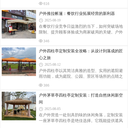
宿等场景，成为营造休闲氛围的标志性建筑。本
径、竹林、流水相映成趣，营造出“虽由人作，宛
616
文从定制设计、材料选择、安装施工到后期维
自天开”的意境。例如，苏州某中式园林以四
护，系统解析四柱茅草亭的全流程要点。一、定
户外推拉帐篷：餐饮行业拓展经营的新利器
制设计：功能与美学的平衡场景适配：庭院空
2025-08-19
间：采用直径3-4米的四柱亭，搭配木质桌椅，打
在餐饮行业竞争日益激烈的当下，如何突破场地
造私密茶歇区；景区步道：设计跨度6米以上的大
限制、提升顾客体验成为商家破局的关键。户外
亭，结合石凳与导览标识，提供休憩与信息指引
推拉帐篷凭借其灵活性与实用性，正成为餐饮行
功能；湖畔景观：通过抬高亭基（0.5-1米）与镂
346
业拓展经营场景的“秘密武器”，为商家创造更多可
空围栏设计，实现“观景不挡风”的效果。结构优
能。灵活拓展空间，应对多元需求传统餐厅常受
户外四柱亭定制安装全攻略：从设计到落成的匠
化：柱距比例：四柱间距遵循“黄金分割”
限于固定面积，高峰期易出现客满等位的情况。
心之旅
户外推拉帐篷可快速搭建在餐厅外，瞬间将用餐
2025-08-12
区域扩展至数十甚至上百平方米。无论是家庭聚
户外四柱亭以其简洁典雅的造型、实用的遮阳避
餐、朋友派对，还是企业团建，都能轻松容纳更
雨功能，成为庭院、公园、景区等场所的点睛之
多顾客。例如，烧烤店在夏季夜晚推出“星空烧
笔。无论是作为休憩驿站还是景观焦点，定制一
烤”活动，利用推拉帐篷打造半开放式用餐区，既
386
座契合场景需求的四柱亭，需兼顾设计美学、结
避免蚊虫侵扰，又让顾客享受自然氛
构安全与施工细节。以下从定制流程到安装要
户外茅草亭四柱亭定制安装：打造自然休闲新空
点，为您梳理关键步骤。一、定制设计：功能与
间
美学的平衡场景适配根据放置环境确定尺寸与风
2025-08-05
格：庭院亭可精致小巧（如2.5m×2.5m），景区亭
在户外营造一处别具韵味的休闲角落，定制安装
则需考虑人流，适当放大（如4m×4m）；中式园
一座茅草亭四柱亭是绝佳选择。它既能提供遮风
林宜选飞檐斗拱、木质结构，现代庭院可搭配金
挡雨的实用功能，又能为环境增添自然古朴的气
属框架与玻璃顶棚。材质选择防腐木：天然纹