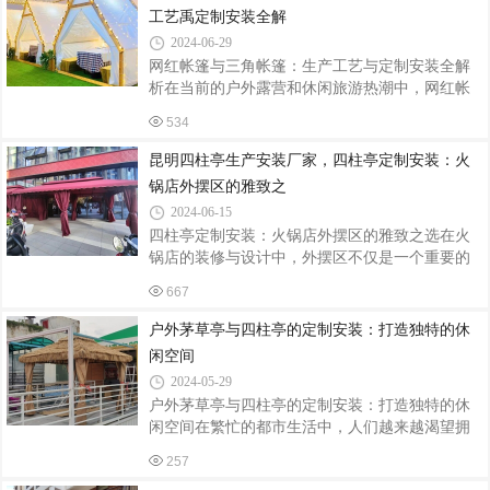
的元素。特别是四柱亭，以其稳固的结构、开阔
工艺禹定制安装全解
的视野和灵活多变的定制能力，在众多应用场景
2024-06-29
中展现出独特的魅力。本文将深入探讨茅草亭四
网红帐篷与三角帐篷：生产工艺与定制安装全解
柱亭的定制安装及其多样化的应用场景。一、园
析在当前的户外露营和休闲旅游热潮中，网红帐
林景观中的点睛之笔在公园、别墅花园、度假村
篷和三角帐篷因其独特的外观和实用性受到了广
等园林景观中，茅草亭四柱亭不仅是休憩观景的
534
泛的关注和喜爱。跟着飞宏帐篷厂小编来看看网
绝佳场所，更是整个景观布局的点睛之笔。
红三角帐篷的生产工艺和定制安装流程，带您领
昆明四柱亭生产安装厂家，四柱亭定制安装：火
略其背后的精湛技艺和细致服务。一、生产工艺
锅店外摆区的雅致之
材料选择网红帐篷和三角帐篷的篷布材料多采用
2024-06-15
高密度的防雨帆布，这种材料不仅具有出色的防
四柱亭定制安装：火锅店外摆区的雅致之选在火
水性能，还具备良好的耐磨性和耐用性。支架则
锅店的装修与设计中，外摆区不仅是一个重要的
通常选用铝合金或钢质材料，确保帐篷的稳固性
空间延伸，更是展现火锅店独特风格与品味的重
和抗风能力。裁剪与缝制在确定了材料后，下一
667
要区域。近年来，越来越多的火锅店选择在外摆
步是进行裁剪和缝制。根据帐篷的设计图纸
区安装四柱亭，以其独特的造型和雅致的气质，
户外茅草亭与四柱亭的定制安装：打造独特的休
为火锅店增添了一道亮丽的风景线。一、四柱亭
闲空间
的应用场景四柱亭，一种由四根支柱支撑，顶部
2024-05-29
为亭盖结构的户外建筑，因其独特的造型和实用
户外茅草亭与四柱亭的定制安装：打造独特的休
性，在各类户外场所中得到了广泛应用。在火锅
闲空间在繁忙的都市生活中，人们越来越渴望拥
店外摆区，四柱亭可以作为一个独立的用餐区
有一片宁静的休闲空间。户外茅草亭和四柱亭作
域，为客人提供遮阳避雨、舒适惬意的用餐环
257
为传统的园林建筑元素，不仅能为人们提供遮荫
境。同时，其独特的设计也能为火锅店营造出一