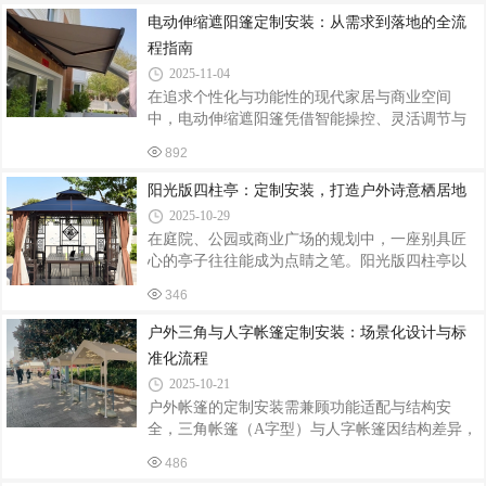
设计：贴合需求与风格火锅店户外推拉帐篷的定
电动伸缩遮阳篷定制安装：从需求到落地的全流
制需综合考虑空间尺寸、功能需求与店铺风格。
程指南
首先，要根据户外场地形状和面积确定帐篷规
2025-11-04
格，常见的有长方形、方形等，长度可按需延
在追求个性化与功能性的现代家居与商业空间
伸，满足不同规模用餐需求。比如一家位于街角
中，电动伸缩遮阳篷凭借智能操控、灵活调节与
的火锅店，其户外空间呈不规则形状，定制了异
美观设计，成为户外遮阳的首选。从需求分析到
形推拉帐篷，完美贴合场地，充分利用了每一寸
892
安装调试，定制化服务需兼顾实用性、安全性与
空间。在材质选择上，要兼顾耐用性与美观性。
美学性，确保产品完美融入场景。一、精准需求
阳光版四柱亭：定制安装，打造户外诗意栖居地
分析：定制化的前提定制第一步是明确使用场景
2025-10-29
与功能需求。家庭用户可能关注遮阳面积、抗风
在庭院、公园或商业广场的规划中，一座别具匠
能力与儿童安全，例如别墅露台需覆盖15㎡以
心的亭子往往能成为点睛之笔。阳光版四柱亭以
上，抗风等级达8级；商业场所如咖啡馆外摆区，
其通透的设计、灵动的结构，为户外空间注入自
则更注重遮阳篷的外观与品牌调性，需与建筑风
346
然与艺术的双重魅力，成为定制安装领域的热门
格统一。此外，需确认电源位置（如是否需预留
之选。定制设计：融合功能与美学阳光版四柱亭
户外三角与人字帐篷定制安装：场景化设计与标
插座）、操作方式（遥控/手机APP/智能语音）
的定制核心在于“量身打造”。设计师会先与业主深
准化流程
入沟通，了解场地特点、使用需求及风格偏好。
2025-10-21
若场地位于花园中，亭子可设计成与周边花卉相
户外帐篷的定制安装需兼顾功能适配与结构安
呼应的清新风格，采用浅色系木材，搭配镂空雕
全，三角帐篷（A字型）与人字帐篷因结构差异，
花装饰，阳光透过雕花洒下斑驳光影，营造出浪
在定制逻辑与安装流程上呈现显著区别。以下从
漫氛围；若用于商业广场，则可选用现代简约风
486
场景化需求拆解、材料工艺选择及标准化安装流
格，以金属与玻璃为主材，线条简洁流