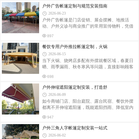
工地提供定制、安装一体化服务。电动推拉雨棚
包安装的本地帐篷工厂，今天带大家实拍人字蓬
户外广告帐篷定制与规范安装指南
相比传统固定棚体优势突出，依靠电动控制
落地效果，分享靠谱定制选择 —— 昆明飞宏帐篷
2026-06-23
厂。一、人字蓬适配多类经营场景，实用性拉满
户外广告帐篷是门店促销、展会摆摊、地推活
人字蓬之所以广受摆摊商户喜爱，核心是结构优
动、户外义诊与商业推广的常用宣传物料，凭借
势适配户外经营需求：空间宽敞不压抑：人字顶
便携性强、性价比高、曝光度广的优势，成为企
斜向排水，篷下无遮挡立柱，摆摊摆放货架、桌
897
业线下品牌引流的核心载体。广告帐篷的定制质
椅、货品都有充足空间，小吃摊、服装市集、生
量与安装规范性，直接影响户外使用安全性与品
餐饮专用户外推拉帐篷定制，火锅
鲜摊位都适用；防雨防晒性能出色：倾斜
牌展示质感。优质的定制设计搭配标准安装工
2026-06-15
艺，既能保障帐篷防风防雨、稳固耐用，又能最
当下火锅、烧烤店多配有外摆就餐区域，春夏日
大化发挥户外宣传价值。精准定制是打造高品质
晒、雨季漏雨、秋冬寒风等问题，直接影响顾客
广告帐篷的基础。在定制前期，需结合使用场景
用餐体验，也制约门店客流。传统固定遮阳棚空
确定帐篷规格，常见的2×2米、3×3米、3×4.5米等
698
间无法灵活调整，普通简易帐篷耐用性差，难以
尺寸，适配不同场地空间与活动规模。材质选择
适配餐饮高频使用场景，餐饮专用户外推拉伸缩
户外伸缩遮阳篷定制安装，打造舒
尤为关键，户外推广优先选用加厚牛津布、
帐篷成为众多火锅烧烤门店的首选，支持全尺
2026-06-09
寸、款式个性化定制，一站式解决门店外摆经营
如今商铺门店、阳台庭院、露台民宿、餐饮外摆
难题。餐饮经营对帐篷的实用性、耐用性要求远
都离不开伸缩遮阳篷，既能遮阳挡雨、降低室内
高于普通家用帐篷。火锅烧烤环境油烟大、炭火
温度，又能美化外立面，拓展实用户外区域。专
温度高，同时户外长期经受日晒雨淋，普通薄款
947
业定制安装伸缩遮阳篷，可适配不同场地尺寸、
篷布极易褪色、破损、渗水。我们专为餐饮门店
风格需求，一站式解决户外遮阳难题。市面上成
户外三角人字帐篷定制安装一站式
定制推拉帐篷，篷布选用加厚 PVC 涂油阻燃面
品遮阳篷尺寸单一，很多门店、庭院存在异形墙
2026-06-02
面、窄门头、超大外摆等特殊工况，统一规格产