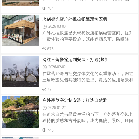
33m、46m 等规格，也可按需定制异形尺寸，确保
而，安装过程中的细节处理直接影响帐篷的稳定
空间利用率最大化；材质选择直接决定帐篷耐用
784
性、使用寿命及使用安全。以下从选址、组装、
性，顶布优选防水防晒的牛津布或涂银阻燃布，
固定、检查四个环节梳理关键注意事项。一、选
火锅餐饮店户外推拉帐篷定制安装
适配户外阴晴雨雪天气，支架选用加厚镀锌钢
址：避开隐患，确保基础稳固安装前需对场地进
2026-03-03
行全面评估。首先，避开低洼积水区、斜坡或松
户外推拉帐篷是火锅餐饮店拓展经营空间、提升
软土地，防止雨水倒灌或地基下沉导致帐篷倾
消费体验的重要设施，既能遮挡风雨、防晒降
斜。若必须在软土地面安装，需铺设厚度≥5cm的
温，又能营造特色户外用餐氛围。因其适配火锅
木板或钢板作为承重基座，分散压力。其次，远
675
餐饮的特殊需求，定制与安装需兼顾实用性、安
离树木、电线杆等可能因大风倾倒的物体，保持
全性和适配性，重点把控以下关键环节，确保帐
网红三角帐篷定制安装：打造独特
至少3米的安全距离。此外，避开火源、化学污
篷耐用、合规且贴合经营需求。定制环节需精准
2026-02-02
适配火锅餐饮场景，避免盲目跟风。首先要结合
在露营经济与社交媒体文化的双重推动下，网红
门店户外场地尺寸，确定帐篷的宽度、长度和高
三角帐篷凭借其独特的造型、灵活的应用场景和
度，预留足够的用餐空间和通道，同时兼顾推拉
定制化服务，成为景区、民宿、餐饮及家庭用户
灵活性，确保不占用消防通道、不影响行人通
775
打造差异化户外空间的热门选择。其安装过程融
行。材质选择是核心，优先选用0.55mm厚PVC刀
合了结构力学与美学设计，需兼顾稳固性、功能
户外茅草亭定制安装：打造自然雅
刮布，表面涂覆纳米氟碳树脂，具备防油污、防
性与视觉效果。一、定制设计：从需求到方案的
水
2026-01-27
精准转化网红三角帐篷的定制需以用户场景为核
在追求自然与品质生活的当下，户外茅草亭以其
心。例如，景区露营基地需考虑帐篷的抗风等级
独特的质感和古朴韵味，成为庭院、景区、庄园
（通常需达到8级以上）和防水性能（外帐防水指
等场所的热门装饰元素。从定制设计到安装落
数需≥3000MM），同时通过异形结构或灯光系统
745
成，每一个环节都蕴含着对自然美学的诠释与工
增强夜间景观效果；餐饮类帐篷则需优化通风设