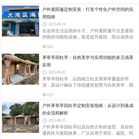
围。从设计定制到安装落地，每个环节都需兼顾
钢材18%。智能系统集成电动推拉系统配
美学、功能与安全性，以下为您解析关键要点。
户外遮阳篷定制安装：打造个性化户外空间的实
一、定制设计：融合场景与文化风格定位需与周
用指南
边环境协调。中式园林宜选用飞檐翘角的四柱
2025-09-10
亭，搭配木质榫卯结构，展现传统建筑韵味；现
在追求生活品质的今天，户外遮阳篷不仅是遮阳
代庭院可选择简约几何造型的茅草亭，以钢结构
挡雨的功能性设施，更是提升庭院、阳台或商业
为骨架，搭配天然茅草或仿生材料，营造自然与
空间美观度的装饰元素。通过定制化设计与专业
工业风的碰撞。尺寸规划要依据使用场景：庭院
841
安装，遮阳篷能完美融入环境，为生活增添舒适
休闲亭直径建议3-4米，确保6-8人舒适围坐；
与格调。定制前：明确需求与场景适配定制遮阳
茅草亭四柱亭：自然美学与实用功能的多元场景
篷的第一步是明确使用场景与核心需求。家庭用
应用
户需考虑遮阳面积、光照角度及家庭成员习惯：
2025-09-02
若用于阳台阅读区，可选择透光率30%-50%的阳
茅草亭四柱亭，以四根立柱支撑茅草覆盖的亭
光板材质，既能过滤紫外线，又能保持光线柔
顶，其设计融合了传统建筑智慧与自然美学，既
和；若为庭院烧烤区设计，则需选择防水等级达
保留了古朴的乡村韵味，又通过现代工艺提升了
IPX4以上的PVC涂层帆布，确保突遇小雨时活动
627
耐用性与适应性。从园林景观到休闲商业，从私
不受影响。商业场所如咖啡馆外摆区，可定制带
人庭院到公共空间，四柱茅草亭以灵活的布局和
户外茅草亭四柱亭定制安装指南：从设计到落成
独特的视觉效果，成为空间营造中的点睛之笔。
的全流程解析
以下从四大场景解析其应用价值。一、园林景
2025-08-25
观：自然与人文的诗意对话在古典园林或现代生
户外茅草亭四柱亭以其自然古朴的造型、良好的
态公园中，四柱茅草亭常作为“框景”元素，与山
通风性与遮阳效果，广泛应用于景区、庭院、民
水、植物形成呼应。其茅草顶的天然纹理与石