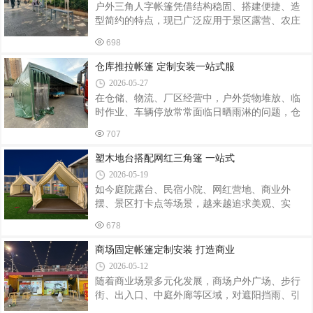
户外三角人字帐篷凭借结构稳固、搭建便捷、造
品无法贴合安装，还会出现漏水、支架不稳、开
型简约的特点，现已广泛应用于景区露营、农庄
合卡顿等问题。定制伸缩遮阳篷可根据实地长
民宿、户外餐饮、营地研学、园区休憩等多种场
宽、墙体承重、采光需求量身设计，从面料、骨
698
景。随着户外经济持续升温，标准化成品帐篷难
架、操控方式到外观配色均可自由选择，适配各
以满足场地尺寸、环境地貌、使用功能的差异化
仓库推拉帐篷 定制安装一站式服
类场景。遮阳篷核心分为骨架与防水面料两大
需求，个性化定制与专业落地安装成为行业主流
2026-05-27
选择。专业帐篷定制服务商依托成熟工艺与实地
在仓储、物流、厂区经营中，户外货物堆放、临
勘测经验，从方案设计到落地安装全流程跟进，
时作业、车辆停放常常面临日晒雨淋的问题，仓
为各类经营主体打造适配场地的人字三角帐篷。
库推拉帐篷凭借可移动、伸缩灵活、搭建便捷等
三角人字帐篷采用人字坡面结构，力学布局合
707
优势，成为众多企业的优选设施。结合场地实际
理，雨水积雪可沿坡面自然滑落，抗风防雨性能
需求进行定制化设计与规范安装，才能充分发挥
塑木地台搭配网红三角篷 一站式
出众。定制服务打破成品固定规格限制，可根
帐篷的使用价值，延长使用寿命。定制是打造适
2026-05-19
配帐篷的首要环节。我们会根据客户场地尺寸、
如今庭院露台、民宿小院、网红营地、商业外
使用场景、货物堆放规模实地勘测，精准规划整
摆、景区打卡点等场景，越来越追求美观、实
体规格。针对不同使用环境，区分材质配置：篷
用、氛围感兼备的户外设计。塑木地台 + 网红三
布选用耐磨、防水、防晒、抗老化面料，抵御风
678
角篷组合，凭借颜值出众、耐用抗造、氛围感强
雨、紫外线侵蚀，适合户外长期使用；框架采用
的优势，成为当下户外空间改造的热门选择。我
商场固定帐篷定制安装 打造商业
加厚镀锌管材或铝合金材质，结构稳固、不
们专注塑木地台铺装、网红三角篷定制、整体配
2026-05-12
套安装一站式服务，为客户打造安全美观、风格
随着商业场景多元化发展，商场户外广场、步行
统一的户外休闲空间。塑木地台作为户外地面核
街、出入口、中庭外廊等区域，对遮阳挡雨、引
心，采用环保塑木材料制成，防水防潮、防腐防
流聚客的固定帐篷需求越来越大。商场固定帐篷