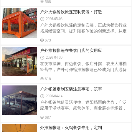
虫，不惧日晒雨淋，不易开裂变形，适配云南多
568
凭借造型美观、稳固耐用、遮阳防雨、适配商业
雨、紫外线强的气候环境。相比传统实木地板，
氛围等优势，成为各大购物中心、商业广场、商
户外火锅餐饮帐篷定制安装：打造
塑木免油漆、免养护，后期几乎零维护成本，防
业街标配户外配套设施。商场固定帐篷采用钢结
2026-05-08
构框架搭配加厚阻燃篷布，整体结构稳固抗风，
户外火锅餐饮帐篷的定制安装，正成为餐饮行业
可适应常年户外暴晒、风雨侵袭等环境。主体框
拓展经营空间、提升顾客体验的创新选择。从定
架选用优质镀锌钢管或铝合金材质，防锈防腐、
制设计到规范安装，需兼顾功能性、安全性与美
不易变形，使用寿命长；篷布选用高密度防晒面
673
观性，为顾客打造灵活舒适的户外用餐环境。定
料，隔热遮阳、防水防雨，同时具备抗老化、不
制设计：贴合需求，彰显特色户外火锅帐篷的定
户外推拉帐篷在餐饮门店的实用应
易褪色的特点，长期使用依旧外观整洁大气
制需以场地条件与经营需求为核心。例如，街角
2026-04-30
火锅店因户外空间不规则，可定制异形帐篷，通
在夜市摆摊、街边餐饮、饭店外摆、农庄大排档
过模块化拼接充分利用每一寸空间；若场地平坦
经营中，户外可伸缩推拉帐篷已经成为门店必备
开阔，则可选择标准长方形或方形帐篷，长度按
的配套设施。灵活开合、搭建便捷、空间利用率
需延伸，满足不同规模用餐需求。材质选择上，
618
高的特点，完美适配餐饮行业户外经营需求，有
框架需采用高强度铝合金，抗风能力达8级以上，
效拓宽营业面积，提升食客用餐体验。餐饮门店
户外帐篷定制安装注意事项，筑牢
确保在恶劣天气下稳定；篷布需选用防水、
使用推拉帐篷，首先能够拓展户外经营区域。很
2026-04-14
多室内店面空间有限，用餐高峰期座位紧张，加
户外帐篷凭借灵活便捷、遮阳挡雨的优势，广泛
装推拉帐篷后可打造露天就餐区，轻松增加多张
应用于活动赛事、露营休闲、商业展会等场景，
餐桌，承接更多客流，直接提升门店营业额。不
定制化帐篷更能适配不同场地需求。其安装质量
管是街边小吃店、烧烤大排档、奶茶冷饮店，还
687
直接关系到使用安全、使用寿命及使用体验，若
是农家菜馆、夜市餐饮，都能灵活适配。其次遮
安装不规范，易出现坍塌、漏雨、松动等隐患。
外推拉帐篷：火锅餐饮专用，定制
阳防雨效果突出，保障全天候经营。日常晴
结合户外实操经验，梳理户外帐篷定制安装核心