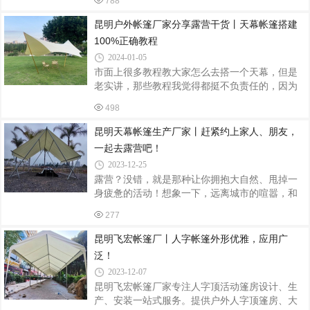
788
洁的月光下显得格外醒目。仿佛是一颗闪耀的星
示，正确安装帐篷的支柱。确保支柱垂直，且
星，引领着人们走向梦幻般的探险之旅。它静静
昆明户外帐篷厂家分享露营干货丨天幕帐篷搭建
地伫立在绿意盎然的草地上，与大自然融为一
100%正确教程
体，为露营者提供温馨的庇护所。天幕露营帐篷
2024-01-05
的设计简约而不失时尚感，采用高品质的材料制
市面上很多教程教大家怎么去搭一个天幕，但是
作而成，确保了帐篷的耐用性和实用性。同时，
老实讲，那些教程我觉得都挺不负责任的，因为
帐篷内部空间宽敞，足够容纳下所需的各种装备
大部分就是照着说明书直接念，并没有告诉大家
和生活用品，让露营者在享受大自然的同时，也
498
怎么去处理一些特殊状况，或者说一些很细节的
能享受到舒适的住宿体验。在帐篷内，温馨的
地方。所以今天呢，咱们昆明飞宏户外帐篷厂家
昆明天幕帐篷生产厂家丨赶紧约上家人、朋友，
就来教大家如何一步一步正确去搭一个天幕。可
一起去露营吧！
能看到这个标题的时候，很多朋友们都会嗤之以
2023-12-25
鼻：“天幕不就是一块布撑起来吗”那大家先不要想
露营？没错，就是那种让你拥抱大自然、甩掉一
的那么简单，因为如果天幕搭的不正确的话，遇
身疲惫的活动！想象一下，远离城市的喧嚣，和
到刮风下雨有可能天幕会被吹走、被雨水压塌，
家人、朋友一起在星空下、绿地上搭起帐篷，享
甚至可能会引发一些类似于火灾等等的一些灾
277
受那份宁静与自由。而说到露营必备，怎能不提
害。所以说，正确搭建天幕，我觉得是一
天幕帐篷呢？遮阳、挡雨，简直是户外小能手！
昆明飞宏帐篷厂丨人字帐篷外形优雅，应用广
而且舒适度也超级赞，让你在帐篷里也能享受到
泛！
家一般的温馨。天幕帐篷？没错，就是那种让你
2023-12-07
在户外也能拥有宽敞、舒适空间的帐篷！比传统
昆明飞宏帐篷厂家专注人字顶活动篷房设计、生
帐篷更注重舒适性和实用性，适合家庭或团队露
产、安装一站式服务。提供户外人字顶篷房、大
营使用。想象一下，在帐篷里或躺或坐，感受大