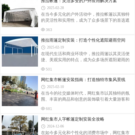
推拉帐篷：灵活多变的户外应用解决方案
和预期效果。比如，是用于户外餐饮还是露营
能满足特定场景需求。材料选购：选用高质量的
2025-02-28
防水材料，如涂层尼龙或聚酯纤维，确保帐篷耐
在当今多元化的户外活动中，推拉帐篷以其独特
用且有效防水。同时，考虑环保要求，选择可持
的灵活性和实用性，成为了众多场景下的首选遮
续发展的材料。精细裁剪与缝制：根据设计图
阳避雨设备。无论是家庭休闲、商业活动，还是
纸，精细裁剪材料，并采用专业缝制技术，确保
363
工业、农业及公共设施的应用，推拉帐篷都以其
帐篷边缘光滑、缝合牢固，增强帐篷的整体强度
出色的性能和广泛的适用性赢得了用户的青睐。
推拉雨篷定制安装：打造个性化遮阳避雨空间
和美观度。组装与测试：将帐篷部件组装完成，
本文将深入探讨推拉帐篷在不同应用场景中的实
2025-02-19
际应用与优势。家庭休闲的理想选择对于热爱户
在现代生活和商业环境中，推拉雨篷以其灵活便
外生活的家庭而言，推拉帐篷无疑是露营、野
捷、美观实用的特点，成为众多场所遮阳避雨的
炊、家庭聚会等休闲活动的理想伴侣。它不仅能
理想选择。从户外餐厅、咖啡店到家庭露台、仓
够提供充足的遮阳避雨空间，让家庭成员在户外
501
库入口，推拉雨篷以其多样化的功能和个性化设
活动中免受恶劣天气的干扰，还能轻松折叠收
计，满足了不同场景下的需求。本文将深入探讨
网红集市帐篷安装指南：打造独特市集风景线
纳，便于携带和存放。无论是森林中的露营基地
推拉雨篷的定制安装过程，从需求分析到最终安
2025-02-10
装，为您全面解析如何打造一个既实用又美观的
在当今的社交媒体时代，网红集市以其独特的氛
个性化遮阳避雨空间。一、需求分析：定制推拉
围、丰富的商品和创意的装饰吸引着大量游客和
雨篷的起点定制推拉雨篷的第一步是进行需求分
网红打卡。其中，色彩缤纷、设计独特的帐篷成
析。这一过程包括以下几个关键方面：使用场
681
为网红集市不可或缺的一部分，它们不仅为商家
景：明确雨篷将安装在哪里，是用于商业用途还
提供了展示和销售的空间，还成为了集市上一道
网红集市人字帐篷定制安装全攻略
是家庭环境，是固定安装还是需要便于移动。
道亮丽的风景线。本文将详细介绍网红集市帐篷
2024-12-06
的安装步骤，帮助您轻松搭建出既美观又实用的
在如今多元化和个性化的消费市场中，网红集市