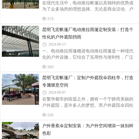
在现代生活中，电动推拉帐篷以其独特的优势成
测量需要遮阳的户外区域，确保遮阳篷的尺寸合
为了众多场所的理想选择。无论是商业活动、户
适。使用环境：考虑遮阳篷将用于家庭后院、露
外休闲还是工业用途，电动推拉帐篷都能提供出
台、咖啡馆露台还是其他商业场所，不同的环境
376
色的遮阳、防雨和空间扩展功能。一、生产：精
对遮阳篷的耐用性和美观度有不同要求。预算：
湛工艺，品质保证电动推拉帐篷的生产过程严格
昆明飞宏帐篷厂电动推拉雨篷定制安装：打造个
遵循高标准的质量控制体系。从选材开始，就注
性化的户外遮阳挡雨
重品质与耐用性。高强度的铝合金框架，具有耐
2024-09-13
腐蚀、抗风能力强的特点，确保帐篷在各种恶劣
一、电动推拉雨篷概述电动推拉雨篷是一种现代
环境下都能稳定使用。篷布则采用优质的防水、
化的户外设施，它结合了实用性与便利性，广泛
防晒材料，经过特殊处理，不仅能有效阻挡紫外
应用于商业场所、住宅庭院、工业厂房等区域。
线和雨水，还具有良好的透气性，为你提供舒适
390
与传统雨篷相比，电动推拉雨篷具有操作便捷
的使用环境。生产过程中，先进的加工设备
（通过电动装置实现推拉功能）、可定制化程度
昆明飞宏帐篷厂：定制户外庭院伞四柱亭，打造
高（能根据不同需求定制尺寸、形状、颜色和材
专属惬意空间
质等）、空间利用灵活（可根据需要随时调整推
2024-09-07
拉位置）等优点。二、定制要素尺寸定制根据安
在繁华都市的喧嚣之外，拥有一个宁静而美丽的
装场地的实际大小确定雨篷的长、宽、高。例
户外庭院，是许多人的梦想。而户外庭院伞四柱
如，在商业步行街的店铺门口安装电动推拉雨篷
亭的定制安装，则为这个梦想增添了一抹独特的
时，要考虑店铺的门面宽度、街道的通行空间以
336
色彩。一、定制的魅力户外庭院伞四柱亭可以根
及行人的视线等因素。如果是住宅庭院，需结合
据个人的喜好和庭院的风格进行定制。无论是现
户外香蕉伞定制安装：为户外空间增添一抹别样
代简约风、欧式古典风还是田园乡村风，都能找
色彩
到与之相匹配的设计。定制过程中，可以选择不