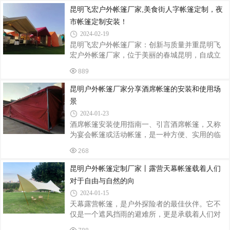
提供安全舒适的休息环境，还能为我们的旅程增
昆明飞宏户外帐篷厂家,美食街人字帐篷定制，夜
添不少乐趣。今天，我们就来聊一聊户外固定帐
市帐篷定制安装！
篷，特别是它的一项独特功能——调节高矮。
2024-02-19
一、户外帐篷的种类与选择户外帐篷的种类繁
昆明飞宏户外帐篷厂家：创新与质量并重昆明飞
多，按用途可分为徒步帐篷、露营帐篷、高山帐
宏户外帐篷厂家，位于美丽的春城昆明，自成立
篷等；按结构可分为单层帐篷、双层帐篷、蒙古
以来，一直致力于户外帐篷的创新与研发。凭借
包式帐篷等。在选择帐篷时，需根据露营人数、
889
着卓越的品质和丰富的产品线，飞宏户外帐篷在
活动类型、使用季节及个人喜好进行综合考虑。
国内外市场上赢得了良好的口碑。一、美食街人
二
昆明户外帐篷厂家分享酒席帐篷的安装和使用场
字帐篷美食街人字帐篷是飞宏户外帐篷厂家的明
景
星产品之一。这款帐篷设计独特，结构稳固，同
2024-01-23
时又具有良好的通风性能。在炎炎夏日，它能为
酒席帐篷安装使用指南一、引言酒席帐篷，又称
游客提供一个凉爽、舒适的用餐环境。而在寒冷
为宴会帐篷或活动帐篷，是一种方便、实用的临
的冬季，帐篷内部则温暖如春。美食街人字帐篷
时建筑，广泛用于各类酒席、聚会、展览等活
的广泛应用，为各地的美食街、夜市增添了一道
268
动。了解如何正确安装和使用酒席帐篷，不仅可
亮丽的风景线。二、夜市人字帐篷夜市人字
以确保活动的顺利进行，还可以保证参与者的舒
昆明户外帐篷定制厂家丨露营天幕帐篷载着人们
适与安全。二、酒席帐篷的安装1. 选择合适的场
对于自由与自然的向
地：确保地面平整、无障碍物，以便帐篷的稳定
2024-01-15
安装。避免在斜坡或软土地上搭建帐篷。2. 检查
天幕露营帐篷，是户外探险者的最佳伙伴。它不
并整理配件：根据帐篷的型号和规格，检查所需
仅是一个遮风挡雨的避难所，更是承载着人们对
的配件，如支柱、钢丝绳、地钉等是否齐全，并
于自由与自然的向往。每当夜幕降临，帐篷在皎
确保没有损坏。3. 安装支柱：按照说明书的指