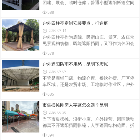
团建、展会、临时仓储，普通小型遮阳帐篷空间
力均衡。合理设计的三角帐篷抗风性能优于简易
狭小、抗风性差，很难满足多人长期使用需求。
雨棚，适用于商业街户外摊位、后备箱市集、露
588
图中人字顶欧式铝合金篷房凭借通透拱形观景
营基地、临时活动接待点。面料、框架尺寸、印
窗、稳固铝合金框架、可快速拆装的模块化结
户外四柱亭定制安装要点，打造庭
刷图案均可个性化定制，不管是奶茶小吃摊
构，成为当下户外临时空间主流选择。本文从定
2026-07-14
制需求、材质选型、上门安装、售后保障完整讲
户外四柱亭作为庭院、民宿山庄、景区、农庄常
解，给有篷房搭建需求的客户完整参考。一、什
见景观构筑物，既能遮阳挡雨，又可作为休闲会
么是人字顶欧式铝合金篷房？这款篷房属于装配
客、品茶休憩区域。想要成品美观稳固、经久耐
式模块化户外篷房，区别于普通钢管帐篷：主体
578
用，前期定制选型与现场安装环节都不容忽视。
框架：6061-T6 航空级铝合金型材，重量轻、强度
在定制前期，应当结合场地环境确定基础方案。
户外遮阳防雨不用愁，昆明飞宏帐
高、防锈耐腐蚀，户外长期使用不易变形生锈
首先实地勘测摆放区域，丈量可用空间，合理规
2026-07-07
划四柱亭长宽尺寸，避免尺寸过大挤占通行区
不管是商铺门店、物流仓库、餐饮外摆、厂区停
域，或是规格偏小达不到使用需求。同时根据整
车区域，还是农贸市场、工地临时作业区，户外
体装修风格挑选材质，常见材质包含铝合金、防
空间都常会面临日晒、淋雨的困扰。传统固定遮
腐木、钢结构、水泥预制构件等。户外露天环境
685
阳棚拆装麻烦、占用空间大，想要灵活调整遮蔽
常年经受日晒雨淋，南方多雨区域优先考虑防
范围，电动推拉雨棚成为不少商户、工厂的优选
市集摆摊刚需人字蓬怎么选？昆明
锈、防开裂材质；紫外线较强区域，建议选用抗
产品，本地采购可以找昆明飞宏帐篷厂。昆明飞
2026-06-30
宏帐篷厂是本地深耕帐篷、推拉雨棚定制生产的
当下市集摆摊、沿街小店、户外经营、园区活动
实体厂家，主营各类手动、电动推拉雨棚，同时
都离不开遮阳挡雨帐篷，人字蓬因结构稳固、拆
配套各类常规户外帐篷制作，适配云南本地多变
装方便、空间开阔，成为很多商户的首选。不少
的气候环境，面向昆明及周边城市商户、工厂、
394
昆明摆摊创业者、商铺经营者想找能按需定制、