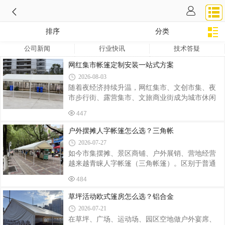
排序
分类
公司新闻
行业快讯
技术答疑
网红集市帐篷定制安装一站式方案
2026-08-03
随着夜经济持续升温，网红集市、文创市集、夜
市步行街、露营集市、文旅商业街成为城市休闲
消费新热点。特色摊位帐篷作为集市基础配套，
447
不再只满足遮风挡雨的基础需求，造型颜值、色
彩设计、结构稳固性、整体风格统一，直接决定
户外摆摊人字帐篷怎么选？三角帐
集市整体氛围感与游客打卡意愿。不少集市运营
2026-07-27
方、文旅投资商、商业街管理方纷纷寻找服务
如今市集摆摊、景区商铺、户外展销、营地经营
商，提供网红集市帐篷定制安装一体化服务。传
越来越青睐人字帐篷（三角帐篷）。区别于普通
统普通摆摊帐篷款式单一、外观同质化严重，骨
四角伸缩帐篷，人字三角帐篷造型美观、氛围感
架单薄，色彩杂乱，搭建之后集市视觉零散，很
484
强，兼具遮阳挡雨功能，凭借独特外观成为网红
难吸引客流。而网红集市专用定制帐篷，可以结
市集、餐饮摊位、文创小店热门选择。很多商户
草坪活动欧式篷房怎么选？铝合金
合街区定位、文旅主题进行个性化设计，统一
初次采购容易踩坑，本文结合落地经验，聊聊人
2026-07-21
字帐篷选型、定制与安装要点。人字三角帐篷依
在草坪、广场、运动场、园区空地做户外宴席、
靠 A 字型框架搭建，线条简约立体，支撑结构受