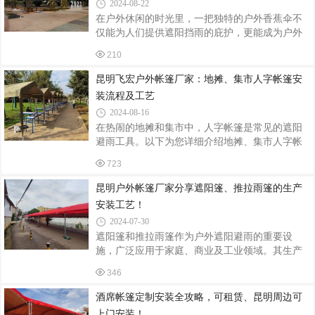
2024-08-22
同的材质、颜色和尺寸，以确保四柱亭与庭院的
在户外休闲的时光里，一把独特的户外香蕉伞不
整体环境完美融合。材质方面，常见的有铝合
仅能为人们提供遮阳挡雨的庇护，更能成为户外
金、不锈钢和木质等。铝合金材质轻便耐用，不
空间的一道亮丽风景线。而定制安装户外香蕉
易生锈；不锈钢材质坚固可靠，具有较高的强
210
伞，则可以根据个人需求和场地特点，打造出专
度；木质材质则给人一种自然温馨的感觉。颜色
属的户外舒适角落。一、定制的魅力个性化设计
昆明飞宏户外帐篷厂家：地摊、集市人字帐篷安
户外香蕉伞的定制首先体现在设计上。可以根据
装流程及工艺
自己的喜好选择伞的颜色、图案和材质。无论是
2024-08-16
简约现代的纯色设计，还是充满艺术感的印花图
在热闹的地摊和集市中，人字帐篷是常见的遮阳
案，都能为户外空间注入独特的个性魅力。同
避雨工具。以下为您详细介绍地摊、集市人字帐
时，还可以根据场地的风格和氛围进行定制，使
篷的安装流程及工艺。一、安装前的准备首先，
香蕉伞与周围环境完美融合。尺寸合适不同的户
723
选择一个合适的安装位置，要确保地面平整、无
外空间大小各异，定制户外香蕉伞可以确保伞的
障碍物，并且有足够的空间展开帐篷。检查帐篷
昆明户外帐篷厂家分享遮阳篷、推拉雨篷的生产
及其配件是否齐全，有无损坏。同时，准备好安
安装工艺！
装所需的工具，如锤子、绳子等。二、展开帐篷
2024-07-30
将帐篷从包装中取出，平铺在选定的位置上。注
遮阳篷和推拉雨篷作为户外遮阳避雨的重要设
意帐篷的前后方向，确保门的位置符合您的需
施，广泛应用于家庭、商业及工业领域。其生产
求。三、组装支架取出帐篷的支架部件，一般包
与安装过程涉及多个环节，从材料选择、加工制
括两根主支架和若干横杆。将主支架的一端插入
346
作到现场安装，每一步都需严格把控，以确保产
帐篷顶部的套管中，要插紧插牢。用横杆将两
品的质量和使用的安全性。一、材料选择与加工
酒席帐篷定制安装全攻略，可租赁、昆明周边可
制作1. 材料选择遮阳篷和推拉雨篷的主要材料包
上门安装！