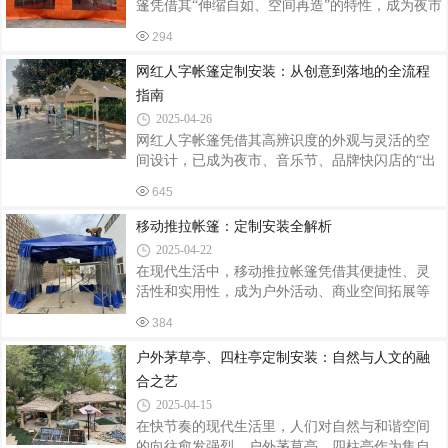
篷凭借其“伸缩自如、空间再造”的特性，成为夜市
管主梁；仓储帐篷需满足500kg/m²堆码强度，采用
大排档、主题餐厅、露营基地等场景的“标配神
双层12号槽钢立柱。某物流中心定制的10m×30m
294
器”。据统计，2024年餐饮行业外摆区域使用推拉
推拉棚，通过有限元分析优化立柱间距至3.5m，
帐篷的商户数量同比增长67%，带动相关产品市场
网红人字帐篷定制安装：从创意到落地的全流程
较传统设计节省钢材18%。2. 智
规模突破15亿元，其灵活性与实用性正重塑户外
指南
餐饮空间的价值逻辑。一、空间重构：从露天
2025-04-26
到“半室内”的体验升级推拉帐篷通过可伸缩结构实
网红人字帐篷凭借其高辨识度的外观与灵活的空
现空间利用率最大化。传统大排档受天气制约，
间设计，已成为夜市、音乐节、品牌快闪店的“出
雨季日均客流量下降40%，而采用推拉帐篷后，某
片神器”。从结构设计到场景适配，定制化服务正
海鲜烧烤店通过“晴天全开+雨天半封”模式，使外
645
推动这一品类向专业化、智能化升级。一、需求
摆区使用率提升至95%。其核
导向的定制设计定制流程始于场景化需求拆解。
移动推拉帐篷：定制安装全解析
针对餐饮类场景，需预留排烟管道接口及220V电
2025-04-22
源通道，某网红龙虾摊采用双层加高设计，顶部
在现代生活中，移动推拉帐篷凭借其便捷性、灵
增设LED灯带与排风扇，夜间客流量提升40%。若
活性和实用性，成为户外活动、商业空间拓展等
用于美妆快闪店，则需配置360°环形展示架与镜
场景中的热门选择。无论是举办露天宴会、搭建
面装饰板，某品牌通过定制化灯光系统，使产品
384
临时商铺，还是为停车场遮阳挡雨，定制一款合
陈列区照度达800lux，产品细节展示效果提升3
适的移动推拉帐篷并完成专业安装，都能让空间
户外茅草亭、四柱亭定制安装：自然与人文的融
倍。结构上，3×3米基础款可承载200k
利用更加高效。定制：精准匹配需求定制移动推
合之艺
拉帐篷的第一步是明确使用场景与需求。例如，
2025-04-15
若用于户外餐饮，需考虑帐篷的尺寸能否容纳桌
在快节奏的现代生活里，人们对自然与和谐空间
椅、是否具备防风防雨功能；若作为仓储用途，
的向往愈发强烈。户外茅草亭、四柱亭作为集自