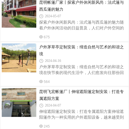
避雨的功能，还能增添一份独特的自然风情。本
昆明帐篷厂家丨探索户外休闲新风尚：法式篷与
文将详细介绍户外茅草亭和四柱亭的定制安装过
西瓜篷的魅力
程，帮助读者打造心仪的休闲空间。一、定制设
2024-05-07
计定制户外茅草亭和四柱亭时，首先要进行的是
探索户外休闲新风尚：法式篷与西瓜篷的魅力随
设计环节。设计团队需要根据客户的需求和场地
着户外休闲活动的日益普及，人们对户外空间的
环境，量身定制出合适的亭子方案。在设计过程
装饰和功能性要求也越来越高。在众多户外休闲
中，要充分考虑亭子的尺寸、形状、材质、风格
675
用品中，法式篷和西瓜篷凭借其独特的魅力，成
等因素，以确保亭子与周围环境相协调，同
为了市场上的热门选择。本文将为您详细介绍这
户外茅草亭定制安装：缔造自然与艺术的和谐之
两种篷的特点、应用场景以及它们为户外生活带
境
来的美好体验。一、法式篷：优雅与浪漫的完美
2024-04-16
结合法式篷，以其独特的法式风情和优雅的外观
户外茅草亭定制安装：缔造自然与艺术的和谐之
设计，吸引了众多追求品质生活的消费者。它通
境在快节奏的现代生活中，人们愈发向往那份回
常采用高品质的帆布或聚酯纤维材料制成，具有
归自然、享受宁静的惬意时光。户外茅草亭，作
防水、防晒、防紫外线等多重功能，确保您在户
564
为一处与自然融为一体的休憩之地，正逐渐成为
外活动时享受到舒适的环境。法式篷的搭建
人们追求的理想选择。本文将带您深入了解户外
昆明飞宏帐篷厂丨伸缩遮阳篷定制安装：打造专
茅草亭的定制安装过程，共同缔造自然与艺术的
属遮阳方案
和谐之境。一、定制设计：彰显个性与品味定制
2024-04-07
户外茅草亭的首要步骤是进行设计规划。根据客
伸缩遮阳篷定制安装：打造专属遮阳方案伸缩遮
户需求和使用场景，设计师会与客户深入沟通，
阳篷作为一种实用的户外遮阳设备，越来越受到
了解客户的审美偏好、功能需求以及预算限制。
人们的青睐。定制安装的伸缩遮阳篷不仅可以有
随后，设计师将结合现场环境、建筑风格等因
245
效遮挡阳光，还能根据个人需求进行个性化设