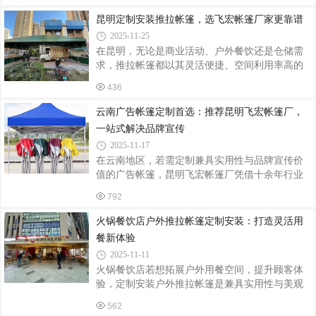
足球盛宴，不仅以玉溪队4比0完胜怒江队的精彩
用寿命。尺寸规格：根据场地边界测量数据，确
对决点燃绿茵激情，更以赛场周边昆明飞宏帐篷
昆明定制安装推拉帐篷，选飞宏帐篷厂家更靠谱
定帐篷展开长度（通常3-15米可调）、跨度（
厂定制的网红篷区，构建起“体育+文旅”的沉浸式
2025-11-25
体验空间，成为赛事之外的另一道风景线。定制
在昆明，无论是商业活动、户外餐饮还是仓储需
化篷区：赛事服务的“功能枢纽”作为滇超联赛玉溪
求，推拉帐篷都以其灵活便捷、空间利用率高的
赛点的配套服务商，昆明飞宏帐篷厂根据赛事需
特点成为热门选择。而在众多厂家中，昆明飞宏
求，在体育场外围规划了三大功能篷区：球迷服
436
帐篷厂凭借其专业实力与优质服务，成为定制安
务区采用12米跨度推拉篷，配备智能温控系统，
装推拉帐篷的优选。昆明飞宏帐篷厂是一家集设
云南广告帐篷定制首选：推荐昆明飞宏帐篷厂，
即便高原初冬的寒风中，球迷仍能
计、生产、批发、定制于一体的综合性厂家，深
一站式解决品牌宣传
耕行业多年，积累了丰富的经验。其产品种类丰
2025-11-17
富，涵盖救灾帐篷、广告帐篷、户外遮阳帐篷、
在云南地区，若需定制兼具实用性与品牌宣传价
推拉伸缩折叠篷等多种类型，能满足不同场景的
值的广告帐篷，昆明飞宏帐篷厂凭借十余年行业
多样化需求。对于定制推拉帐篷，飞宏帐篷厂展
深耕经验，成为企业、商家及活动主办方的信赖
现出强大的专业设计能力。他们深入了解客户需
792
之选。该厂集设计、生产、批发、定制于一体，
求，根据场地大小、使用功能、风格偏好等
提供从LOGO定制到全国发货的全流程服务，满足
火锅餐饮店户外推拉帐篷定制安装：打造灵活用
各类场景需求。专业定制设计，品牌元素精准呈
餐新体验
现飞宏帐篷厂拥有资深设计团队，可根据客户需
2025-11-11
求提供个性化定制方案。无论是企业LOGO、品牌
火锅餐饮店若想拓展户外用餐空间，提升顾客体
标语，还是活动主题图案，均可通过高清印刷或
验，定制安装户外推拉帐篷是兼具实用性与美观
刺绣工艺精准呈现。例如，某汽车品牌曾定制“星
性的优质选择。它不仅能灵活应对天气变化，还
空车旅帐篷”，以品牌主色调为基底，融入车灯造
562
能营造独特的用餐氛围，为店铺引流增收。定制
型LED灯带与透明顶棚投影功能，将品牌