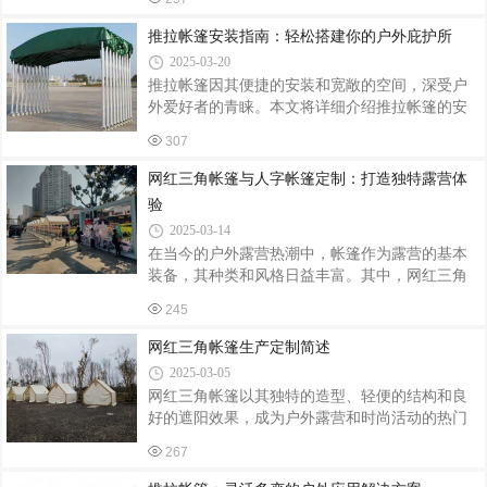
的设计，深受人们喜爱。而定制安装，更是满足
安全绳、梯架。核心材料：铝合金支架、抗紫外
了不同场所和个人的个性化需求。定制四柱亭，
推拉帐篷安装指南：轻松搭建你的户外庇护所
线篷布、膨胀螺栓、密封胶条。辅助耗
从选材到设计，都可根据客户需求进行个性化调
2025-03-20
整。优质的防腐木或金属框架，搭配天然的茅草
推拉帐篷因其便捷的安装和宽敞的空间，深受户
屋顶，既保证了亭子的耐用性，又增添了自然美
外爱好者的青睐。本文将详细介绍推拉帐篷的安
感。设计上，可根据场地大小、环境氛围和客户
装流程，帮助你轻松搭建属于自己的户外庇护
需求，进行形状、尺寸和装饰的定制，确保亭子
307
所。一、准备工作选择合适的营地：选择平坦、
与周围环境和谐相融。安装过程中，专业团队会
排水良好的地面，远离危险区域，如悬崖、落石
网红三角帐篷与人字帐篷定制：打造独特露营体
根据现场实际情况，进行精确测量和定位，
等。清理地面上的碎石、树枝等尖锐物品，避免
验
损坏帐篷底部。检查配件：打开包装，检查帐篷
2025-03-14
主体、支架、地钉、风绳等配件是否齐全，并确
在当今的户外露营热潮中，帐篷作为露营的基本
认无损坏。阅读说明书：不同品牌的推拉帐篷结
装备，其种类和风格日益丰富。其中，网红三角
构可能略有不同，建议仔细阅读说明书，了解具
帐篷和人字帐篷因其独特的设计和实用性，成为
体安装步骤和注意事项。二、安装步骤铺设地
245
了众多露营爱好者的首选。本文将介绍这两种帐
布：将地布平铺在清理好的地面上，地布可以有
篷的特点以及定制流程，帮助您打造独特的露营
网红三角帐篷生产定制简述
体验。网红三角帐篷：时尚与实用并存网红三角
2025-03-05
帐篷以其独特的三角形设计和时尚的外观，迅速
网红三角帐篷以其独特的造型、轻便的结构和良
在露营界走红。这种帐篷不仅美观大方，而且具
好的遮阳效果，成为户外露营和时尚活动的热门
有出色的稳定性和抗风性能，非常适合户外露
选择。以下是网红三角帐篷的生产定制流程：设
营、烧烤、餐饮等多种场景。三角帐篷的定制流
267
计定制：根据客户需求，设计师定制帐篷的图
程相对简单。首先，您需要确定帐篷的使用场景
案、颜色及尺寸，确保帐篷既符合潮流趋势，又