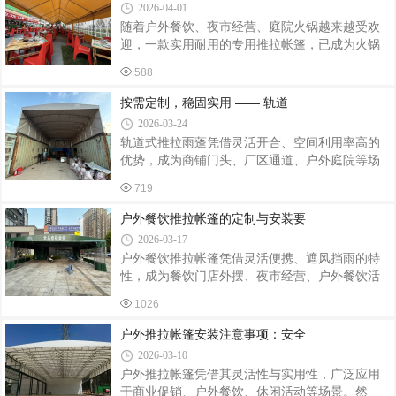
2026-04-01
注意事项，为相关从业者及使用者提供参考。安
随着户外餐饮、夜市经营、庭院火锅越来越受欢
装前准备，做好场地与产品核查。首先勘察安装
迎，一款实用耐用的专用推拉帐篷，已成为火锅
场地，清理杂物、尖锐石块等障碍物，确保场地
店提升经营空间、延长营业时长的关键装备。专
平整、坚实，避免地面凹凸不平导致帐篷受力不
588
为火锅餐饮场景定制的户外推拉帐篷，兼具遮
均。同时核对定制帐篷的尺寸、材质与设计要求
阳、防雨、防风、灵活伸缩等特点，既能拓展用
按需定制，稳固实用 —— 轨道
一致，检查帐篷布料、支架、连接件等配件
餐区域，又能打造舒适的就餐氛围，深受餐饮经
2026-03-24
营者青睐。火锅餐饮专用推拉帐篷，在设计上充
轨道式推拉雨蓬凭借灵活开合、空间利用率高的
分贴合经营需求。整体采用加粗加厚钢结构框
优势，成为商铺门头、厂区通道、户外庭院等场
架，稳固抗风、承重性强，即便遇到风雨天气也
景的常用遮阳遮雨设施，其定制安装的核心在于
能安心使用。篷布选用加厚防水防晒材质，耐脏
719
贴合使用场景与实际需求，兼顾结构稳固、尺寸
易清洁，可有效抵御日晒雨淋，适配四季经营。
精准与安装规范，才能让雨蓬发挥长效使用价
户外餐饮推拉帐篷的定制与安装要
帐篷内部空间开阔，无多余立柱遮挡，方便摆放
值，适配多元户外场景的遮护需求。精准定制是
2026-03-17
轨道式推拉雨蓬适配场景的关键。定制前需根据
户外餐饮推拉帐篷凭借灵活便携、遮风挡雨的特
使用区域的实际尺寸、使用需求确定雨蓬规格，
性，成为餐饮门店外摆、夜市经营、户外餐饮活
商铺门头需匹配门面宽度与挑出长度，厂区通道
动的核心配套设施，其定制与安装需兼顾餐饮场
则要兼顾车辆通行高度与宽度，户外庭院可根据
1026
景的实用性、安全性与美观性，适配不同经营需
休闲区域布局定制异形尺寸。材质选择需结合使
求与场地条件，打造合规又实用的户外餐饮空
户外推拉帐篷安装注意事项：安全
用环境，户外露天场景优先选用抗紫外线、耐
间，以下为核心定制安装要点。定制设计以餐饮
2026-03-10
场景适配为核心，兼顾功能性与个性化。尺寸定
户外推拉帐篷凭借其灵活性与实用性，广泛应用
制需结合外摆场地大小与经营需求，常规涵盖
于商业促销、户外餐饮、休闲活动等场景。然