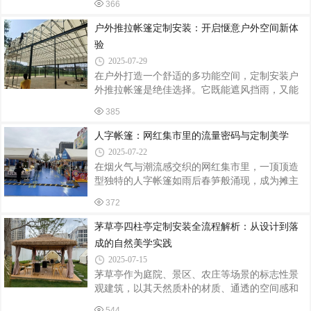
366
息。下面为大家介绍户外茅草亭四柱亭定制安装
理，温馨自然，需定期刷漆防潮；铝合金/钢结
的关键要点。精准定制，契合需求与环境定制茅
户外推拉帐篷定制安装：开启惬意户外空间新体
草亭四柱亭前，需明确其使用场景与功能需求。
验
若是放置在庭院，可设计得较为精致小巧，与周
2025-07-29
边花草景观相融合；若用于公园、景区等公共场
在户外打造一个舒适的多功能空间，定制安装户
所，则要考虑到人流量，适当增大尺寸，保证足
外推拉帐篷是绝佳选择。它既能遮风挡雨，又能
够的容纳空间。同时，要结合当地的气候条件和
根据需求灵活调整空间大小，为户外活动增添无
建筑风格来确定亭子的样式。在多雨地区，可适
385
限可能。定制：契合个性与需求定制户外推拉帐
当增加亭顶的坡度，利于排水；在古建筑周
篷，首先要明确使用场景和需求。如果是用于商
人字帐篷：网红集市里的流量密码与定制美学
业街的户外餐饮区，帐篷需具备较大的遮阳面积
2025-07-22
和良好的通风性，可选用透明或半透明的顶棚材
在烟火气与潮流感交织的网红集市里，一顶顶造
料，在遮阳的同时让顾客享受自然光线；若是家
型独特的人字帐篷如雨后春笋般涌现，成为摊主
庭庭院休闲区，可注重帐篷的装饰性，选择与庭
们吸引客流、打造品牌记忆点的秘密武器。从创
院风格相匹配的颜色和图案，还可添加纱窗等设
372
意市集到夜经济街区，定制化人字帐篷正以实用
计，防止蚊虫侵扰。材质的选择也至关重要。框
性与艺术性的完美融合，重新定义户外商业空间
茅草亭四柱亭定制安装全流程解析：从设计到落
架材质常见的有铝合金和镀锌钢管，铝合金
的美学标准。定制化：从功能到风格的全面升级
成的自然美学实践
传统帐篷的单一形态已无法满足年轻化消费场景
2025-07-15
的需求。如今的人字帐篷定制服务，正通过模块
茅草亭作为庭院、景区、农庄等场景的标志性景
化设计实现千帐千面：可调节的坡度与高度适配
观建筑，以其天然质朴的材质、通透的空间感和
不同场地条件，透明PVC窗与LED灯带组合营造
遮阳避雨的实用功能，成为现代人亲近自然的热
梦幻光影，甚至融入AR互动屏等科技元素，让帐
544