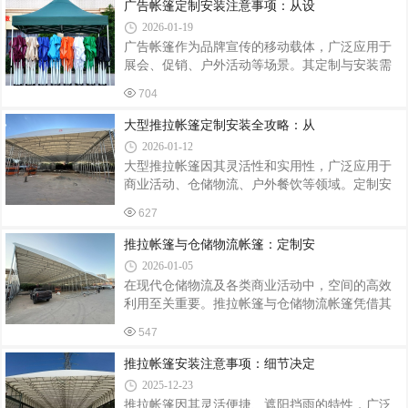
艺的考究。定制设计：融合环境与功能户外茅草
广告帐篷定制安装注意事项：从设
计，采用双层结构配合可调节纱窗，兼顾防
亭的定制需以场地特性为出发点。首先，要考量
2026-01-19
安装位置的朝向、光照和周边景观。若位于庭院
广告帐篷作为品牌宣传的移动载体，广泛应用于
中央，可设计为六角或八角亭，成为视觉焦点；
展会、促销、户外活动等场景。其定制与安装需
若依傍池塘或花园，则以四角亭搭配开放式结
兼顾安全性、实用性与视觉效果，稍有不慎便可
构，让自然景色与亭内空间无缝衔接。其次，功
704
能影响使用体验甚至引发安全隐患。以下从定制
能需求是设计的核心。若用于休闲品茶，需预留
设计、材料选择、安装规范三个维度梳理关键注
大型推拉帐篷定制安装全攻略：从
足够空间放置桌椅，并考虑遮阳与通风；若作为
意事项，助您打造高效、耐用的品牌展示空间。
2026-01-12
一、定制设计：精准匹配需求与场景尺寸与结构
大型推拉帐篷因其灵活性和实用性，广泛应用于
适配根据使用场景确定帐篷尺寸，如展会活动建
商业活动、仓储物流、户外餐饮等领域。定制安
议选择3m×3m或3m×6m标准规格，便于快速搭建
装需兼顾结构安全、功能适配与施工规范，以下
且符合场地规划；户外长期使用需考虑抗风性，
627
从设计、选材、安装、验收四个维度解析关键要
可选择带斜撑的六角形结构。设计时需预留活动
点。一、个性化设计：精准匹配场景需求定制前
推拉帐篷与仓储物流帐篷：定制安
空间，避免遮挡视线或影响人员通行。品牌
需明确使用场景与功能需求。例如，餐饮大排档
2026-01-05
需预留通风口与照明线路；物流仓库需设计防雨
在现代仓储物流及各类商业活动中，空间的高效
檐与承重支架；体育场馆需考虑抗风等级与伸缩
利用至关重要。推拉帐篷与仓储物流帐篷凭借其
轨道。成都鑫奇达建材有限公司通过3D建模技
灵活性与实用性，成为众多企业的理想选择。而
术，可模拟不同天气条件下的帐篷状态，优化排
547
定制安装服务，则能进一步贴合实际需求，实现
水坡度与抗风结构。某体育中心项目通过增加剪
空间利用的最大化。精准定制：贴合多元需求每
推拉帐篷安装注意事项：细节决定
刀架数量，使帐篷抗风能力提升至12级，成功
个企业的仓储物流场景和活动需求都各不相同，
2025-12-23
因此帐篷的定制化设计显得尤为关键。对于仓储
推拉帐篷因其灵活便捷、遮阳挡雨的特性，广泛