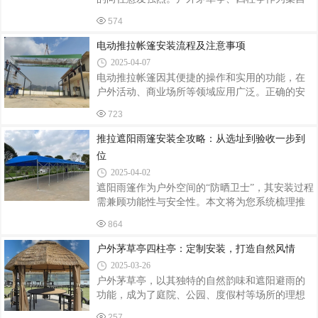
则要注重承重能力与耐用性。专业的帐篷供应商
然韵味、文化底蕴与实用功能于一体的建筑形
会与客户深入沟通，了解具体尺寸、材质偏好、
574
式，正成为各类景观设计的宠儿。它们不仅为人
颜色搭配等细节。材质选择至关重要。常见
们提供了休憩观景的场所，更成为整个景观布局
电动推拉帐篷安装流程及注意事项
的点睛之笔。定制设计：满足多元需求户外茅草
2025-04-07
亭、四柱亭的定制设计是其魅力所在。在园林景
电动推拉帐篷因其便捷的操作和实用的功能，在
观中，无论是古典园林的曲径通幽，还是现代园
户外活动、商业场所等领域应用广泛。正确的安
林的简洁明快，都能找到与之匹配的风格。商家
装不仅能确保帐篷的稳定性和安全性，还能延长
可根据品牌特色或经营主题，为商业街区、度假
723
其使用寿命。以下是电动推拉帐篷的安装流程及
酒店、户外餐厅等场所定制不同风格、尺寸的茅
注意事项。安装流程前期准备场地勘察：仔细查
推拉遮阳雨篷安装全攻略：从选址到验收一步到
草亭，搭配特色照明、绿植装饰等，营造出温
看安装场地，确保地面平整、坚实，无障碍物和
位
影响安装的因素。测量场地尺寸，明确推拉帐篷
2025-04-02
的安装位置和范围。材料和工具准备：依据设计
遮阳雨篷作为户外空间的“防晒卫士”，其安装过程
要求，准备好所需材料，如钢结构框架、篷布、
需兼顾功能性与安全性。本文将为您系统梳理推
电动驱动系统、滑轮、螺栓等。同时，准备好安
拉遮阳雨篷的安装全流程，助您轻松打造舒适户
装工具，如电焊机、电钻、扳手、卷尺、吊车
864
外环境。一、安装前准备：规划先行，事半功倍
等。人员组织：安排专业的安装人员，明确各
选址规划功能定位：根据需求确定遮阳范围，优
户外茅草亭四柱亭：定制安装，打造自然风情
先考虑阳光直射区与雨水汇集点。场地测量：使
2025-03-26
用卷尺测量安装区域尺寸，标注立柱固定点（建
户外茅草亭，以其独特的自然韵味和遮阳避雨的
议间距≤3米）。合规检查：查阅当地建筑规范，
功能，成为了庭院、公园、度假村等场所的理想
部分区域需提前报备物业或城管部门。工具材料
休闲设施。其中，四柱亭以其稳固的结构和优雅
清单必备工具：电钻、冲击钻、扳手、水平仪、
257