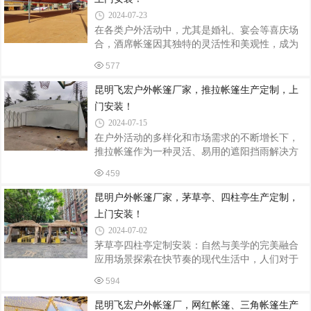
括铝合金、钢、PVC等。铝合金因其强度高、耐
2024-07-23
腐蚀、不生锈且重量轻，成为常见的骨架材料；
在各类户外活动中，尤其是婚礼、宴会等喜庆场
钢则因其经久耐用、抗风能力强，适用于工业领
合，酒席帐篷因其独特的灵活性和美观性，成为
域；而PVC作为柔性材料，通常用于制作篷布，
了越来越多人的选择。本文将详细介绍酒席帐篷
具有耐磨、防水、耐高低温及显著的遮阳性能。2.
577
的定制与安装过程，帮助您轻松打造一场难忘的
加工制作铝合金与钢的加工：铝合金和钢材
户外盛宴。一、酒席帐篷的定制1. 确定需求与规
昆明飞宏户外帐篷厂家，推拉帐篷生产定制，上
格在定制酒席帐篷之前，首先需要明确您的具体
门安装！
需求，包括使用场合、预计容纳人数、所需功能
2024-07-15
（如遮阳、防雨、保暖等）以及预算等。这些因
在户外活动的多样化和市场需求的不断增长下，
素将直接影响帐篷的规格、材质和设计风格。2.
推拉帐篷作为一种灵活、易用的遮阳挡雨解决方
选择合适的材质酒席帐篷的材质多种多样，常见
案，受到了广泛的欢迎。本文将深入探讨推拉帐
的有PVC、牛津布、铝合金框架等。PVC材质防水
459
篷的生产流程与安装步骤，展现其便捷性与耐用
性能好，适合多雨地区；牛津布则更加耐
性的完美结合。一、推拉帐篷的生产流程1. 材料
昆明户外帐篷厂家，茅草亭、四柱亭生产定制，
选择与采购推拉帐篷的生产始于高质量材料的选
上门安装！
择。支架通常采用镀锌圆管等优质管材，以确保
2024-07-02
其抗风压能力和稳定性。篷布则多选用PVC布
茅草亭四柱亭定制安装：自然与美学的完美融合
料，因其具有优异的防水、防晒和耐用性能。此
应用场景探索在快节奏的现代生活中，人们对于
外，根据客户需求，还可选用具有防紫外线功能
自然美与和谐空间的向往日益增强，茅草亭作为
的特殊面料。2. 设计与裁剪在材料准备就绪后，
594
一种集自然韵味、文化底蕴与实用功能于一体的
进入设计与裁剪阶段。根据客户的实际需求，
建筑形式，正逐渐成为各类景观设计中不可或缺
昆明飞宏户外帐篷厂，网红帐篷、三角帐篷生产