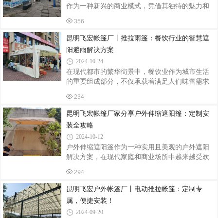
市集帐篷。一、准备工作选址规划：根据集市的
作为一种新兴的商业模式，凭借其独特的魅力和
整体布局和人流走向，选择合适的地点安装帐
丰富的活动内容，吸引了大量年轻消费者和游客
篷。确保帐篷位置平整、稳固，远离潜在的安全
356
的目光。而作为集市中的重要组成部分，人字帐
隐患。材料准备：检查帐篷套件是否完整，包括
篷不仅提供了遮阳避雨的功能，更以其独特的设
昆明飞宏帐篷厂丨推拉雨篷：餐饮行业的智慧遮
帐篷主体、支架、固定绳、地钉等。确保所有
计和定制化的特点，成为了集市中的一道亮丽风
阳避雨解决方案
景线。本文将详细介绍网红集市人字帐篷的定制
2024-10-24
与安装过程，帮助您打造别具一格的集市空间。
在现代都市的繁华街景中，餐饮业作为城市生活
一、定制前的准备需求分析首先，需要明确帐篷
的重要组成部分，不仅承载着满足人们味蕾需求
的使用场景、预期效果以及预算范围。集市活动
的责任，更成为了社交、休闲与文化交流的场
的类型、参与人数、持续时间等因素都会影响到
234
所。然而，多变的天气常常给露天或半露天餐饮
帐篷的规格、材质和设计风格。设计规划根
经营带来挑战，如何有效应对风雨、阳光等自然
昆明飞宏帐篷厂家分享户外伸缩遮阳篷：定制安
因素，为顾客提供一个舒适宜人的就餐环境，成
装全攻略
为餐饮业主们亟需解决的问题。在此背景下，推
2024-10-12
拉雨篷以其灵活便捷、实用耐用的特点，逐渐成
户外伸缩遮阳篷作为一种实用且美观的户外遮阳
为餐饮行业的优选遮阳避雨解决方案。一、灵活
解决方案，在现代家庭和商业场所中越来越受欢
多变，适应性强推拉雨篷的设计巧妙之处在于其
迎。它们不仅能够提供有效的遮阳效果，还能增
可伸缩、可移动的特性。无论是突如其来的夏日
294
添户外空间的舒适度和美观度。然而，为了确保
暴雨，还是春日里偶尔飘洒的细雨，只需轻轻
遮阳篷的性能和安全性，定制安装过程至关重
昆明飞宏户外帐篷厂丨电动推拉帐篷：定制专
要。本文将详细介绍户外伸缩遮阳篷的定制安装
属，便捷安装！
步骤，帮助您打造一个理想的户外遮阳环境。
2024-09-20
一、了解需求与选择材质明确需求：遮阳面积：