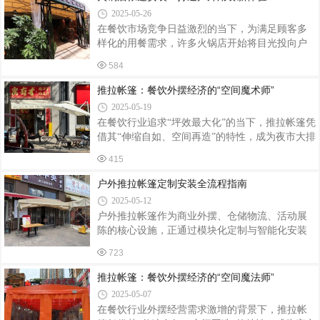
一、安装前准备：环境与工具的双重核查场地选
2025-05-26
择与清理地形要求：优先选择平坦、坚实的地
在餐饮市场竞争日益激烈的当下，为满足顾客多
面，避开低洼积水区、斜坡（坡度＞5°）或松软
样化的用餐需求，许多火锅店开始将目光投向户
沙地。若需在草地搭建，需提前清除石块、树枝
外空间，安装帐篷拓展用餐区域。这不仅为顾客
等硬物，防止刺穿帐篷底布。空间预留：帐篷四
584
提供了别具一格的用餐环境，还能在特定季节吸
周需留出1-1.5米操作空间，避免与树木、电线杆
引更多客源。下面就为大家介绍火锅店帐篷安装
推拉帐篷：餐饮外摆经济的“空间魔术师”
等障碍物接触，确保推拉轨道顺畅运行。工具
的相关要点。前期规划：精准定位与场地考量明
2025-05-19
确帐篷用途与风格火锅店在安装帐篷前，需先明
在餐饮行业追求“坪效最大化”的当下，推拉帐篷凭
确帐篷的主要用途。是主打浪漫的情侣用餐，还
借其“伸缩自如、空间再造”的特性，成为夜市大排
是营造热闹的聚会氛围，亦或是作为特色景观吸
档、主题餐厅、露营基地等场景的“标配神器”。数
引游客打卡？不同的用途决定了帐篷的风格和布
415
据显示，2024年餐饮行业外摆区域使用推拉帐篷
局。比如，情侣用餐区可选择温馨浪漫的田园风
的商户数量同比增长67%，带动相关市场规模突破
户外推拉帐篷定制安装全流程指南
帐篷，搭配柔和的灯光和鲜花装饰；而聚会
15亿元，其灵活性与实用性正重塑户外餐饮空间
2025-05-12
的价值逻辑。一、功能革新：从遮风挡雨到场景
户外推拉帐篷作为商业外摆、仓储物流、活动展
定制推拉帐篷的核心优势在于其可伸缩结构。传
陈的核心设施，正通过模块化定制与智能化安装
统大排档受天气制约，雨季日均客流量下降40%，
技术重塑空间利用效率。当前行业采用镀锌钢骨
而采用推拉帐篷后，某海鲜烧烤店通过“晴天全开
723
架+PVC双涂层篷布结构，使帐篷抗风等级达8
+雨天半封”模式，使外摆区使用率提升至95%。模
级，使用寿命突破5年，定制需求年均增长22%。
推拉帐篷：餐饮外摆经济的“空间魔法师”
块化设计进一步强化了
一、需求定制：从场景适配到功能集成1. 结构荷
2025-05-07
载计算根据使用场景确定荷载参数：大排档帐篷
在餐饮行业外摆经营需求激增的背景下，推拉帐
需承载200kg/m²活荷载，配备30mm×50mm镀锌方