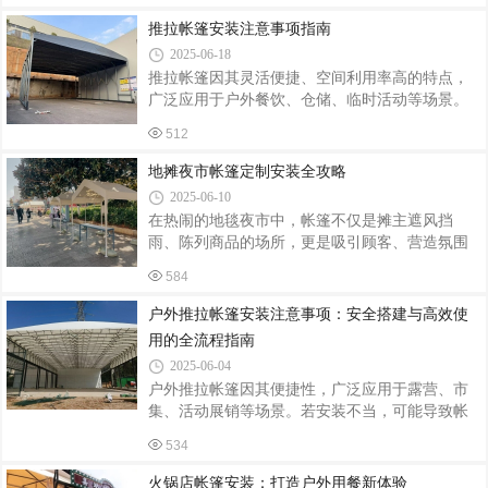
动好帮手在商业领域，推拉帐篷是各类促销活动
触碰屋檐、晾衣架等障碍物；排水设计：若安装
的常客。商场、超市举办户外促销时，推拉帐篷
推拉帐篷安装注意事项指南
于斜坡屋顶，需确保篷体倾斜角度≥5°，
能迅速搭建起一个展示和销售的空间。它不仅可
2025-06-18
以为商品遮风挡雨、阻挡阳光直射，保护商品不
推拉帐篷因其灵活便捷、空间利用率高的特点，
受损坏，还能通过醒目的外观设计和品牌标识展
广泛应用于户外餐饮、仓储、临时活动等场景。
示，吸引顾客的注意力。在夜市、集市等场所，
但若安装不当，可能导致结构不稳、使用寿命缩
摊主们也热衷于使用推拉帐篷。它搭建快速，能
512
短甚至安全隐患。以下从安装前准备、操作规
根据摊位大小和经营需求自由调整空间，为摊主
范、安全维护三方面梳理关键注意事项，助力用
地摊夜市帐篷定制安装全攻略
和顾客提供一个相对舒适、稳定的交易环境
户高效完成安装并保障长期使用。一、安装前准
2025-06-10
备：场地与工具检查场地评估地面平整度：优先
在热闹的地毯夜市中，帐篷不仅是摊主遮风挡
选择硬化地面（如水泥、地砖），避免土质松软
雨、陈列商品的场所，更是吸引顾客、营造氛围
或坑洼处，防止帐篷倾斜或支架下沉。若必须在
的关键元素。定制安装合适的帐篷，能为夜市经
草地或沙地安装，需额外加固地钉或铺设承重
584
营带来诸多便利。定制要点尺寸适配定制帐篷
板。空间预留：确保帐篷展开后四周无障碍物
前，摊主需精确测量摊位面积。考虑商品展示、
户外推拉帐篷安装注意事项：安全搭建与高效使
（如树木、电线），顶部距离建筑物至少1米，避
顾客活动空间及通道预留，确保帐篷尺寸恰到好
免
用的全流程指南
处。若经营地毯，要为地毯的铺开展示留足空
2025-06-04
间，同时方便顾客近距离挑选。比如，小型地毯
户外推拉帐篷因其便捷性，广泛应用于露营、市
摊位可定制3米×3米的帐篷，既能展示多种地毯，
集、活动展销等场景。若安装不当，可能导致帐
又不会过于拥挤。材质选择帐篷材质直接影响其
篷结构不稳、防水失效，甚至引发坍塌风险。以
耐用性和实用性。面料方面，牛津布防水耐磨、
534
下从安装前准备、搭建流程、安全防护及使用维
价格适中，适合多数夜市环境；PVC涂层布防水
护四个方面，梳理帐篷安装的核心注意事项。
性
火锅店帐篷安装：打造户外用餐新体验