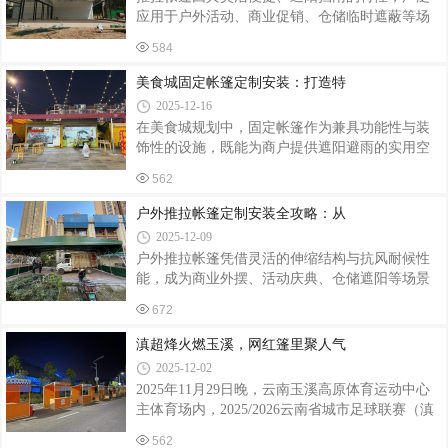
物流帐篷，会根据存储货物的类型、体积、重量
应用于户外活动、商业促销、仓储临时遮蔽等场
以及物流作业流程来定制尺寸、形状和结构。若
景。然而，安装不当不仅会影响帐篷的稳固性和
存储大型机械设备，帐篷需具备足够的空间高度
584
使用寿命，还可能带来安全隐患。以下从安装前
和承重能力；若用于电商分拣中心，帐篷内部布
准备、安装过程、使用后维护三方面，梳理关键
美食城固定帐篷定制安装：打造特
局会按照分拣流程进行规划，提高作业效率
注意事项。安装前准备：场地与工具是基础场地
2025-12-16
选择需谨慎安装前需确保场地平整坚实，避开松
在美食城规划中，固定帐篷作为兼具功能性与装
软土地、斜坡或排水不畅区域。若地面为水泥
饰性的设施，既能为商户提供遮阳避雨的实用空
地，需检查是否有裂缝或凸起，防止帐篷支架受
间，又能通过定制化设计营造独特氛围，成为吸
力不均导致变形；若为泥土地，建议铺设木板或
562
引客流的关键元素。以下从定制设计、材料选
地垫增加承重能力。例如，某户外展会因未检查
择、安装流程及维护要点四个维度，解析美食城
户外推拉帐篷定制安装全攻略：从
场地，帐篷安装在未夯实的泥土地上，遇雨后
固定帐篷的全流程解决方案。一、定制设计：融
2025-12-09
合功能与美学美食城帐篷需兼顾实用性与视觉吸
户外推拉帐篷凭借灵活的伸缩结构与抗风耐候性
引力。设计初期需明确使用场景：若用于烧烤
能，成为商业外摆、活动庆典、仓储遮阳等场景
区，需选择耐高温、易清洁的材质；若作为轻食
的首选解决方案。定制化安装需兼顾功能适配、
区，可侧重通透感设计，采用大面积透光面料或
672
结构安全与施工效率，以下从需求分析、设计定
开放式结构。色彩搭配需与美食城整体风格协
制、安装施工到验收维护四大环节，解析全流程
滇超烽火燃玉溪，网红篷里聚人气
调，例如现代简约风可选用纯色系（如米白、深
关键要点。一、需求精准定位：场景决定功能配
灰
2025-12-02
置定制前需明确三大核心参数：使用场景：商业
2025年11月29日晚，云南玉溪高原体育运动中心
外摆需考虑人流动线与品牌展示，选择带LOGO印
主体育场内，2025/2026云南省城市足球联赛（滇
刷的半透明篷布；仓储场景则需优先防水等级
超）揭幕战在此打响。这场覆盖全省16个州市的
≥IPX4的加厚PVC篷布，搭配防紫外线涂层延长使
562