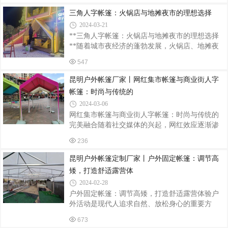
素，为客户量身打造一款独具特色的茅草亭。
计，为户外空间增添一份独特魅力。本文将为您
三角人字帐篷：火锅店与地摊夜市的理想选择
介绍伸缩遮阳篷的定制安装流程，帮助您打造专
2024-03-21
属的遮阳方案。一、需求分析在进行伸缩遮阳篷
**三角人字帐篷：火锅店与地摊夜市的理想选择
的定制安装前，首先需要进行需求分析。考虑户
**随着城市夜经济的蓬勃发展，火锅店、地摊夜
外空间的用途、尺寸、朝向等因素，确定所需的
市等休闲餐饮场所逐渐成为人们夜间娱乐的重要
遮阳篷尺寸、颜色、材质等。同时，了解遮阳篷
547
去处。而在这些场所中，一个既实用又美观的帐
的承重能力、防水性能等关键指标，确保定制的
篷不仅能提供舒适的用餐环境，还能成为吸引顾
昆明户外帐篷厂家丨网红集市帐篷与商业街人字
产品能够满足实际需求。二、选择遮阳篷品牌
客的一大亮点。今天，我们就来谈谈三角人字帐
帐篷：时尚与传统的
篷在这些场所中的独特应用。三角人字帐篷，顾
2024-03-06
名思义，是一种采用三角形人字结构设计的帐
网红集市帐篷与商业街人字帐篷：时尚与传统的
篷。这种帐篷结构稳固，抗风能力强，即使在恶
完美融合随着社交媒体的兴起，网红效应逐渐渗
劣的天气条件下也能保持良好的稳定性。同时，
透到我们生活的方方面面，其中，网红集市帐篷
其独特的造型使得帐篷本身就具有一定的观赏
236
与商业街人字帐篷便是这一趋势下的新兴产物。
性，能够为火锅店或地摊夜市增添不少魅力。在
它们不仅是商业活动的平台，更是城市文化与时
昆明户外帐篷定制厂家丨户外固定帐篷：调节高
尚生活的新名片。一、网红集市帐篷：时尚与潮
矮，打造舒适露营体
流的聚集地网红集市帐篷以其独特的外观和创意
2024-02-28
的设计，吸引了众多年轻人的目光。这些帐篷通
户外固定帐篷：调节高矮，打造舒适露营体验户
常采用鲜艳的颜色和个性化的图案，让人一眼就
外活动是现代人追求自然、放松身心的重要方
能感受到其时尚与潮流的气息。在集市上，你可
式。而户外帐篷作为露营的必备装备，其重要性
以看到各式各样的商品，从手工艺品到创意小
673
不言而喻。在户外活动中，一款好的帐篷不仅能
物，从美食到饮品，应有尽有。而这些帐篷也